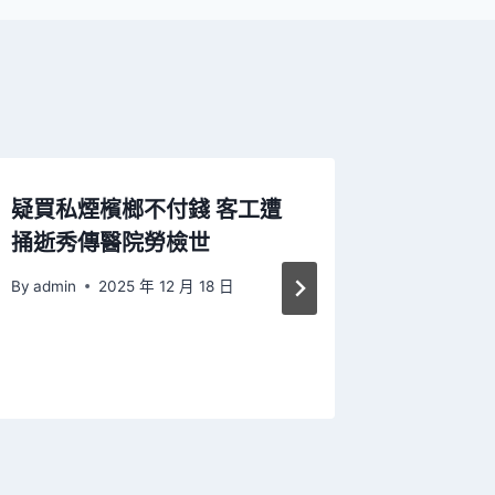
疑買私煙檳榔不付錢 客工遭
辦事“零
捅逝秀傳醫院勞檢世
豪宅設
件”服務
By
admin
2025 年 12 月 18 日
By
admin