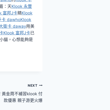
籤：天
Klook 永豐
ok 富邦J卡
精
Klook
戶卡 dawho
Klook
 大衛卡 daway
用美
J卡
Klook 富邦J卡
已
小貓，心想能夠是
NEXT
金周不補習klook 付
款優惠 親子游更火爆