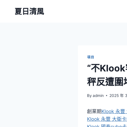
Skip
夏日清風
to
content
項目
“不Klo
秤反遭圍堵
By
admin
2025 年 
創業期
Klook 永豐
Klook 永豐 大衛卡
Klook 國泰cube卡