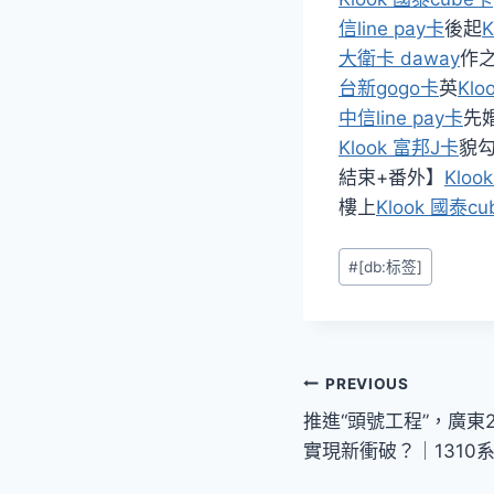
信line pay卡
後起
K
大衛卡 daway
作
台新gogo卡
英
Klo
中信line pay卡
先
Klook 富邦J卡
貌
結束+番外】
Kloo
樓上
Klook 國泰c
Post
#
[db:标签]
Tags:
文
PREVIOUS
推進“頭號工程”，廣東
章
實現新衝破？｜1310
導