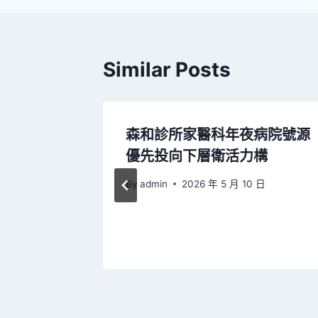
覽
Similar Posts
學生瑞士
森和診所家醫科年夜病院號源
年夜學辦
優先投向下層衛活力構
By
admin
2026 年 5 月 10 日
2 日