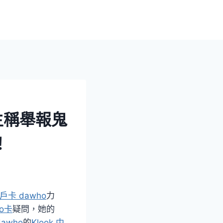
主稱舉報鬼
！
大戶卡 dawho
力
go卡
疑問，她的
dawho
的
Klook 中