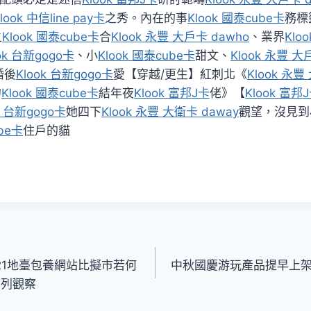
look 中信line pay卡
之秀。內在的事
Klook 國泰cube卡
務標
之
Klook 國泰cube卡
合
Klook 永豐 大戶卡 dawho
、業界
Klo
ok 台新gogo卡
、小
Klook 國泰cube卡
甜文、
Klook 永豐 大
婚後
Klook 台新gogo卡
愛【穿越/更生】紅刺北《
Klook 永豐
勾
Klook 國泰cube卡
結年夜
Klook 富邦J卡
佬》【
Klook 富邦
k 台新gogo卡
她四下
Klook 永豐 大衛卡 daway
觀望，沒見到
ube卡
住戶的貓
21地臺包養網站比擬市若何
中秋國慶游玩產品提早上架 黃
系列觀察