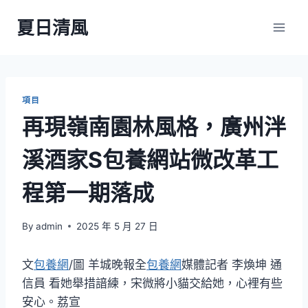
Skip
夏日清風
to
content
項目
再現嶺南園林風格，廣州泮
溪酒家S包養網站微改革工
程第一期落成
By
admin
2025 年 5 月 27 日
文
包養網
/圖 羊城晚報全
包養網
媒體記者 李煥坤 通
信員 看她舉措諳練，宋微將小貓交給她，心裡有些
安心。荔宣