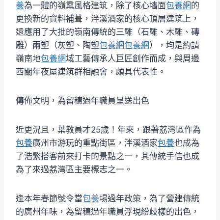
養
為一體的嶺熏風格建筑，除了核心墻面
包養網
的
更換新的資料補葺，泮溪酒家的核心頂層建筑上，
還應用了大批的嶺南傳統的三雕（石雕、木雕、磚
雕）兩塑（灰塑、陶塑
包養網
包養網
），均是約請
嶺南地
包養網
域工藝傳承人巨匠創作而成，與周邊
西關年夜屋建筑群相融會，頗具代表性。
傳佈文明，為留穗過年職員呈送出色
近更況且，葉教員才25歲！年來，跟著荔灣區作為
包養
廣州市游玩的重點街區，泮溪酒家
包養
也成為
了浩繁搭客前來打卡的景點之一，其傳統手信也成
為了來過荔灣區主要標志之一。
逢本年春節號令當
包養
場過年政策，為了營建傳統
的廣州年味，為留穗過年職員浮現紛歧樣的出色，