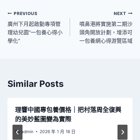
文
PREVIOUS
NEXT
廣州下月起啟動專項管
噴鼻港將實施第二期沙
章
理幼兒園“一包養心得小
頭角開放計劃，增添可
導
學化”
一包養網心得游覽區域
覽
Similar Posts
理響中國專包養價格｜把村落周全復興
的美妙藍圖變為實際
By
admin
2026 年 1 月 18 日