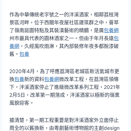
作為中華傳統老字號之一的泮溪酒家，相鄰荔枝灣
景區河畔，位于西關年夜屋社區建筑群之中，薈萃
了嶺南庭園特點及其裝潢藝術的精髓，是廣
包養網
州市最具代表的園林酒家之一。但由于年月長遠
包
養網
，久經風吹雨淋，其內部裝修年夜多都脫漆破
舊。
包養
2020年4月，為了呼應荔灣區老城區新活氣城市更
換
包養
新的資料
包養網
微改革工程，在荔灣區領導
下，泮溪酒家停止了進級微改革系列工程，2021年
2月5日，改革第一期落成，泮溪酒家以極新的嶺熏
風貌迎客。
據清楚，第一期工程重要是對泮溪酒家外立面停止
周全的以舊換新，由粵劇藝術博物館的主創design