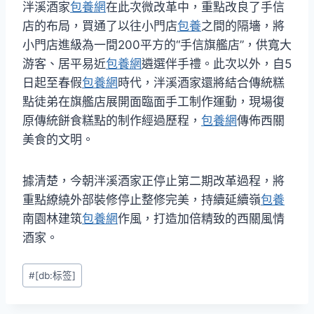
泮溪酒家
包養網
在此次微改革中，重點改良了手信
店的布局，買通了以往小門店
包養
之間的隔墻，將
小門店進級為一間200平方的“手信旗艦店”，供寬大
游客、居平易近
包養網
遴選伴手禮。此次以外，自5
日起至春假
包養網
時代，泮溪酒家還將結合傳統糕
點徒弟在旗艦店展開面臨面手工制作運動，現場復
原傳統餅食糕點的制作經過歷程，
包養網
傳佈西關
美食的文明。
據清楚，今朝泮溪酒家正停止第二期改革過程，將
重點繚繞外部裝修停止整修完美，持續延續嶺
包養
南園林建筑
包養網
作風，打造加倍精致的西關風情
酒家。
Post
#
[db:标签]
Tags: