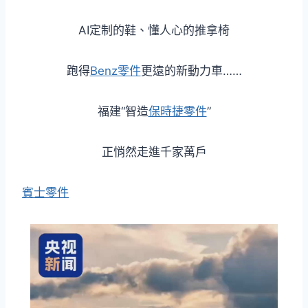
AI定制的鞋、懂人心的推拿椅
跑得
Benz零件
更遠的新動力車……
福建“智造
保時捷零件
”
正悄然走進千家萬戶
賓士零件