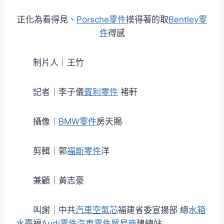
正化為看得見、
Porsche零件
摸得著的取
Bentley零
件
得感
制片人｜王竹
記者｜李子儀
賓利零件
褚軒
攝像｜
BMW零件
房天賜
剪輯｜郭
福斯零件
洋
兼顧｜黃志豪
叫謝｜中共
汽車空氣芯
福建省委宣揚部 總
水箱
水
臺福
Audi零件
汽車零件貿易商
建總站