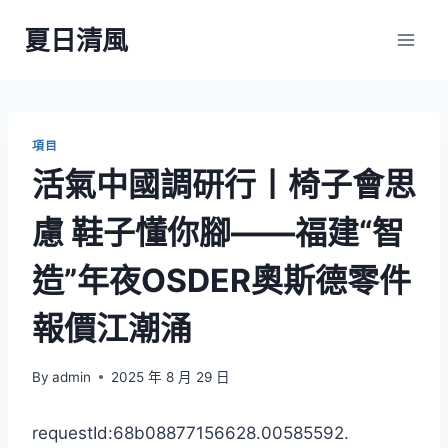
Skip
夏日清風
to
content
項目
活氣中國調研行丨椅子會思
慮 鞋子懂你腳——福建“智
造”年夜OSDER奧斯德零件
報價江潮涌
By
admin
2025 年 8 月 29 日
requestId:68b08877156628.00585592.