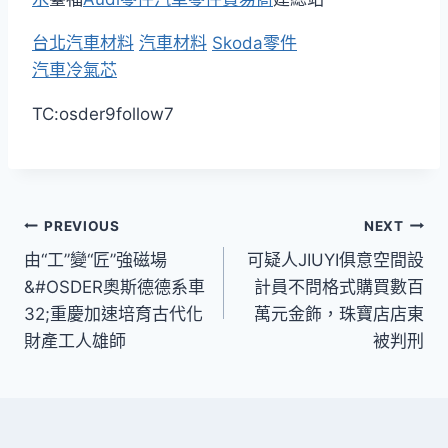
台北汽車材料
汽車材料
Skoda零件
汽車冷氣芯
TC:osder9follow7
文
PREVIOUS
NEXT
由“工”變“匠”強磁場
可疑人JIUYI俱意空間設
章
&#OSDER奧斯德德系車
計員不問格式購買數百
導
32;重慶加速培育古代化
萬元金飾，珠寶店店東
財產工人雄師
被判刑
覽