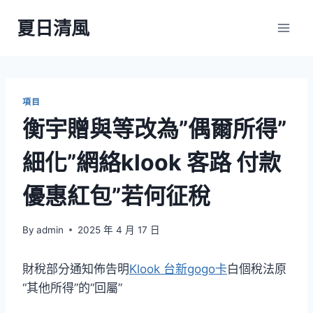
Skip
夏日清風
to
content
項目
衡宇贈與等改為”偶爾所得”
細化”網絡klook 客路 付款
優惠紅包”若何征稅
By
admin
2025 年 4 月 17 日
財稅部分通知佈告明
Klook 台新gogo卡
白個稅法原
“其他所得”的“回屬”