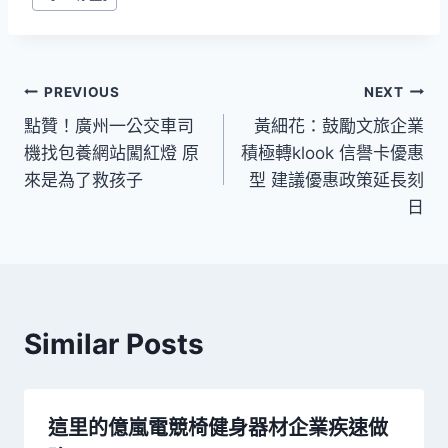
Tags:
文
PREVIOUS
NEXT
點贊！廣州一公交車司
黃細花：鼓勵文旅企業
章
機找包養網站闖紅燈 原
積極轉klook 信譽卡優惠
導
來是為了救孩子
型 建議優惠政策延長刻
日
覽
Similar Posts
這里的億嵐電競椅健身器材企業疾速做