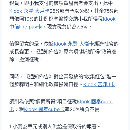
稅負，即小我支付的該項貿易養老金支出，此中
Klook 永豐 大戶卡
25%部門予以免稅，其余75%部
門依照10%的比例稅率盤算交納小我所得稅
Klook
中信line pay卡
，現實稅負仍為7.5%。
值得留意的是，依據
Klook 永豐 大衛卡
經濟社會的
成長變更，《通知佈告》原六項“其他所得”政策廢
除，撤消征稅。
同時，《通知佈告》對企業發放的“收集紅包”進一
個步驟明白和細化政策操縱口徑。
Klook 富邦J卡
調劑為依照“偶爾所得”項目征稅
Klook 國泰cube
卡
：稅
Klook 國泰cube卡
率20%稅負不變
1.小我為單元或別人供給擔保取得的報答。