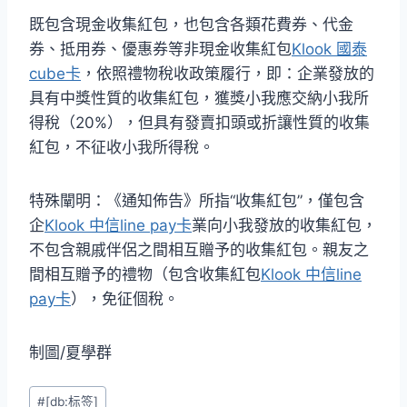
既包含現金收集紅包，也包含各類花費券、代金
券、抵用券、優惠券等非現金收集紅包
Klook 國泰
cube卡
，依照禮物稅收政策履行，即：企業發放的
具有中獎性質的收集紅包，獲獎小我應交納小我所
得稅（20%），但具有發賣扣頭或折讓性質的收集
紅包，不征收小我所得稅。
特殊闡明：《通知佈告》所指“收集紅包”，僅包含
企
Klook 中信line pay卡
業向小我發放的收集紅包，
不包含親戚伴侶之間相互贈予的收集紅包。親友之
間相互贈予的禮物（包含收集紅包
Klook 中信line
pay卡
），免征個稅。
制圖/夏學群
Post
#
[db:标签]