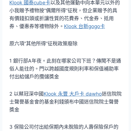
Klook 國泰cube卡
以及其他運動中向本單元以外的
小我贈予禮物按“偶爾所得”征稅，但企業贈予的具
有價錢扣頭或折讓性質的花費券、代金券、抵用
券、優惠券等禮物除外。
Klook 台新gogo卡
原六項“其他所得”征稅政策廢除
1 銀行部A年夜。此刻在哪家公司下班？傳聞不是通
俗人能往的。門以跨越國度規則利率和保值補助率
付出給儲戶的攬儲獎金
2 以蔡冠深中國
Klook 永豐 大戶卡 dawho
迷信院院
士聲譽基金會的基金利錢頒布中國迷信院院士聲譽
獎金
3 保險公司付出給保期內未脫險的人壽保險保戶的