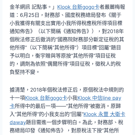
金羊網訊 記點事。」
Klook 台新gogo卡
者嚴麗梅報
道：6月25日，財務部、國度稅務總局發布《關于
小我獲得有關支出實用小我所得稅應稅所得項目標
通知佈告》（以下簡稱《通知佈告》），對2018年
個稅法修正后撤消的“國務院財務部分斷定征稅的其
他所得”（以下簡稱“其他所得”）項目標“回屬”題目
予以明白，衡宇贈與等原按“其他所得”項目征稅
的，調劑為依照“偶爾所得”項目征稅，徵稅人的稅
負堅持不變。
據清楚，2018年個稅法修正后，原個稅法中規則的
十一項
Klook 台新gogo卡
小我
Klook 中信line pay
卡
所得中的最后一項——“其他所得”被撤消。原歸
入“其他所得”的小我支出的“回屬”
Klook 永豐 大衛卡
daway
題目需進一個步驟明白。為此，財務部、稅
務總局印發《通知佈告》，對原稅法下按“其他所