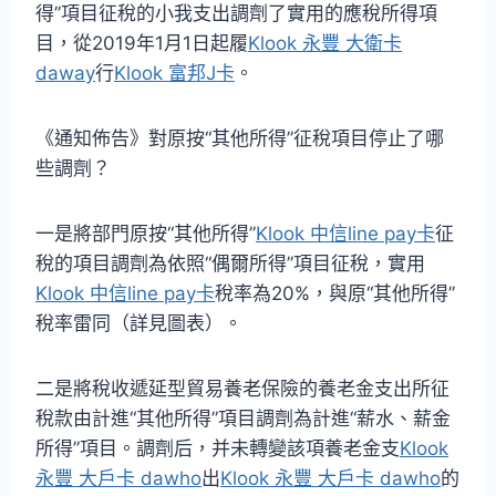
得”項目征稅的小我支出調劑了實用的應稅所得項
目，從2019年1月1日起履
Klook 永豐 大衛卡
daway
行
Klook 富邦J卡
。
《通知佈告》對原按“其他所得”征稅項目停止了哪
些調劑？
一是將部門原按“其他所得”
Klook 中信line pay卡
征
稅的項目調劑為依照“偶爾所得”項目征稅，實用
Klook 中信line pay卡
稅率為20%，與原“其他所得”
稅率雷同（詳見圖表）。
二是將稅收遞延型貿易養老保險的養老金支出所征
稅款由計進“其他所得”項目調劑為計進“薪水、薪金
所得”項目。調劑后，并未轉變該項養老金支
Klook
永豐 大戶卡 dawho
出
Klook 永豐 大戶卡 dawho
的