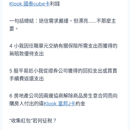
Klook 國泰cube卡
利錢
一句話總結：迷信需求嚴謹，但漂亮……不那麼主
要。
4 小我因任職單元交納有關保險所需支出而獲得的
無賠款優待支出
5 股平易近小我從證券公司獲得的回扣支出或買賣
手續費返還支出
6 房地產公司因兩邊協商解除商品房生意合同而向
購房人付出的違
Klook 富邦J卡
約金
“收集紅包”若何征稅？