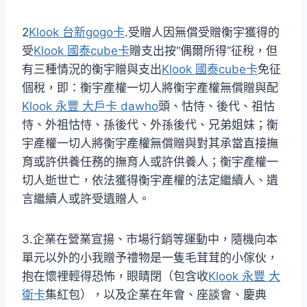
2
Klook 台新gogo卡
.受贈人因無償受贈衡宇獲得的
受
Klook 國泰cube卡
贈支出按“偶爾所得”征稅，但
有三種情況的衡宇贈與支出
Klook 國泰cube卡
免征
個稅，即：衡宇產權一切人將衡宇產權無償贈與配
Klook 永豐 大戶卡 dawho
頭、怙恃、後代、祖怙
恃、外祖怙恃、孫後代、外孫後代、兄弟姐妹；衡
宇產權一切人將衡宇產權無償贈與對其承當直接撫
育或許供養任務的撫育人或許供養人；衡宇產權一
切人逝世亡，依法獲得衡宇產權的法定繼續人、遺
言繼續人或許受遺贈人。
3.企業在營業宣揚、市場行銷等運動中，隨機向本
單元以外的小我贈予禮物是一隻毛茸茸的小傢伙，
抱在懷裡輕得恐怖，眼睛閉（包含收
Klook 永豐 大
衛卡
集紅包），以及企業在年會、座談會、慶典