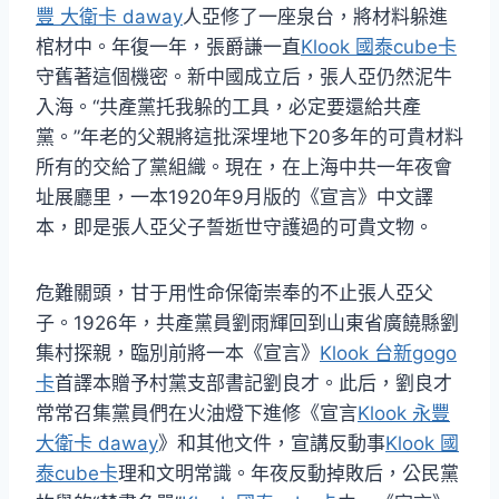
豐 大衛卡 daway
人亞修了一座泉台，將材料躲進
棺材中。年復一年，張爵謙一直
Klook 國泰cube卡
守舊著這個機密。新中國成立后，張人亞仍然泥牛
入海。“共產黨托我躲的工具，必定要還給共產
黨。”年老的父親將這批深埋地下20多年的可貴材料
所有的交給了黨組織。現在，在上海中共一年夜會
址展廳里，一本1920年9月版的《宣言》中文譯
本，即是張人亞父子誓逝世守護過的可貴文物。
危難關頭，甘于用性命保衛崇奉的不止張人亞父
子。1926年，共產黨員劉雨輝回到山東省廣饒縣劉
集村探親，臨別前將一本《宣言》
Klook 台新gogo
卡
首譯本贈予村黨支部書記劉良才。此后，劉良才
常常召集黨員們在火油燈下進修《宣言
Klook 永豐
大衛卡 daway
》和其他文件，宣講反動事
Klook 國
泰cube卡
理和文明常識。年夜反動掉敗后，公民黨