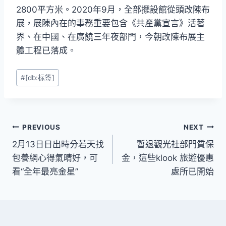
2800平方米。2020年9月，全部擺設館從頭改陳布
展，展陳內在的事務重要包含《共產黨宣言》活著
界、在中國、在廣饒三年夜部門，今朝改陳布展主
體工程已落成。
Post
#
[db:标签]
Tags:
文
PREVIOUS
NEXT
2月13日日出時分若天找
暫退觀光社部門質保
章
包養網心得氣晴好，可
金，這些klook 旅遊優惠
導
看“全年最亮金星”
處所已開始
覽