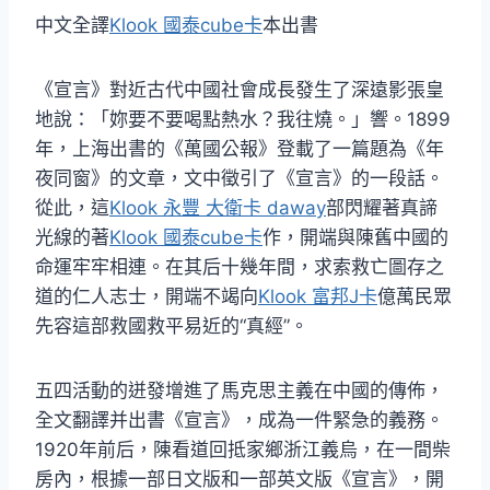
中文全譯
Klook 國泰cube卡
本出書
《宣言》對近古代中國社會成長發生了深遠影張皇
地說：「妳要不要喝點熱水？我往燒。」響。1899
年，上海出書的《萬國公報》登載了一篇題為《年
夜同窗》的文章，文中徵引了《宣言》的一段話。
從此，這
Klook 永豐 大衛卡 daway
部閃耀著真諦
光線的著
Klook 國泰cube卡
作，開端與陳舊中國的
命運牢牢相連。在其后十幾年間，求索救亡圖存之
道的仁人志士，開端不竭向
Klook 富邦J卡
億萬民眾
先容這部救國救平易近的“真經”。
五四活動的迸發增進了馬克思主義在中國的傳佈，
全文翻譯并出書《宣言》，成為一件緊急的義務。
1920年前后，陳看道回抵家鄉浙江義烏，在一間柴
房內，根據一部日文版和一部英文版《宣言》，開