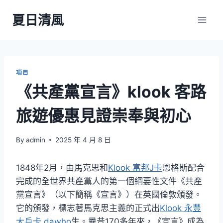
Skip
夏日清風
to
content
項目
《共產黨宣言》klook 客路
旅遊優惠見證崇奉與初心
By
admin
2025 年 4 月 8 日
1848年2月，由馬克思和
Klook 富邦J卡
恩格斯配合
完成的全世界共產黨人的第一個綱要性文件《共產
黨宣言》（以下簡稱《宣言》）在英國倫敦頒發。
它的頒發，標志著馬克思主義的正式出
Klook 永豐
大戶卡 dawho
生。曩昔170多年來，《宣言》成為