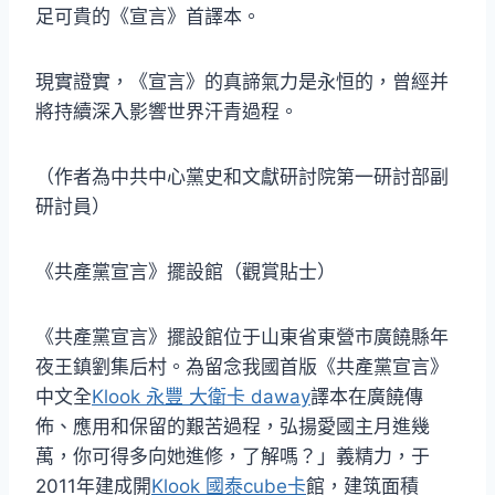
足可貴的《宣言》首譯本。
現實證實，《宣言》的真諦氣力是永恒的，曾經并
將持續深入影響世界汗青過程。
（作者為中共中心黨史和文獻研討院第一研討部副
研討員）
《共產黨宣言》擺設館（觀賞貼士）
《共產黨宣言》擺設館位于山東省東營市廣饒縣年
夜王鎮劉集后村。為留念我國首版《共產黨宣言》
中文全
Klook 永豐 大衛卡 daway
譯本在廣饒傳
佈、應用和保留的艱苦過程，弘揚愛國主月進幾
萬，你可得多向她進修，了解嗎？」義精力，于
2011年建成開
Klook 國泰cube卡
館，建筑面積