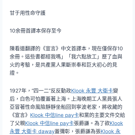
甘于用性命守護
10余冊首譯本保存至今
陳看道翻譯的《宣言》中文首譯本，現在僅保存10
余冊。這些書都經我嗎」「我六點放工」歷了血與
火的考驗，是共產黨人果斷崇奉和巨大初心的見
證。
1927年，“四一二”反反動政
Klook 永豐 大衛卡
變
后，白色可怕覆蓋著上海。上海晚期工人黨員張人
亞冒著性命風險靜靜坐船回到寧波老家，將收藏的
《宣言》
Klook 中信line pay卡
和黨的主要文件交給
了父親
Klook 中信line pay卡
張爵謙。為了欲
Klook
永豐 大衛卡 daway
蓋彌彰，張爵謙為張
Klook 永