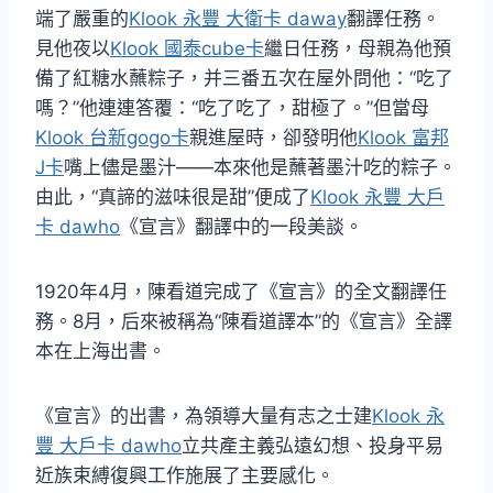
端了嚴重的
Klook 永豐 大衛卡 daway
翻譯任務。
見他夜以
Klook 國泰cube卡
繼日任務，母親為他預
備了紅糖水蘸粽子，并三番五次在屋外問他：“吃了
嗎？”他連連答覆：“吃了吃了，甜極了。”但當母
Klook 台新gogo卡
親進屋時，卻發明他
Klook 富邦
J卡
嘴上儘是墨汁——本來他是蘸著墨汁吃的粽子。
由此，“真諦的滋味很是甜”便成了
Klook 永豐 大戶
卡 dawho
《宣言》翻譯中的一段美談。
1920年4月，陳看道完成了《宣言》的全文翻譯任
務。8月，后來被稱為“陳看道譯本”的《宣言》全譯
本在上海出書。
《宣言》的出書，為領導大量有志之士建
Klook 永
豐 大戶卡 dawho
立共產主義弘遠幻想、投身平易
近族束縛復興工作施展了主要感化。