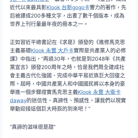
近代以來最具影
Klook 台新gogo卡
響力的著作，先
后被譯成200多種文字，出書了數千個版本，成為
世界上刊行量最年夜的冊本之一。
正如習近平總書記在《求是》頒發的《進修馬克思
主義基礎
Klook 永豐 大戶卡
實際是共產黨人的必修
課》中指出，“再過30年，也就是到2048年《共產
黨宣言》頒發200周年之時，恰是我們周全建成社
會主義古代化強國、完成中華平易近族巨大回復之
際。屆時，中國共產黨人和中國國民將以本身的豪
舉進一個步驟證實馬克思主義
Klook 永豐 大衛卡
daway
的迷信性、真諦性、預感性，讓我們以現實
舉動迎接這個巨大時辰的到來吧！”
“真諦的滋味很是甜”