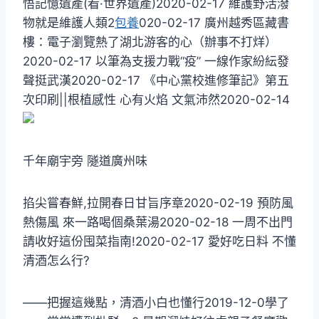
悟記憶遺產(看·世界遺產)2020-02-17 維護野活潑
物就是維護人類2
包養
020-02-17 廣州越秀區藏書
樓：電子瀏覽熱了湖北游客的心（辦事不打烊）
2020-02-17 以筆為支援力戰“疫” 一線作家紛紜發
聲挺武漢2020-02-17 ​《中心黨校進修筆記》第五
次印刷||根植感性 心有火焰 文氣沛然2020-02-14
千年廟宇旁 隧道廣州味
掐尖嘗春鮮,拉開春日甘旨序章2020-02-19 預防風
熱傷風 來一路喝個桑葉湯2020-02-18 一周不出門
請收好這份囤菜指南!2020-02-17 愛好吃日料 不懂
清酒怎么行?
——把握這幾點，清酒小白也懂行2019-12-0學了