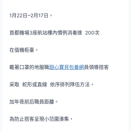
1月22日~2月17日，
首都機場3座航站樓內慣例消毒達 200次
在值機柜臺，
戴著口罩的地服職
甜心寶貝包養網
員領導搭客
采取 蛇形或直線 依序排列隊伍方法，
加年夜前后職員距離。
為防止搭客呈現小范圍湊集，