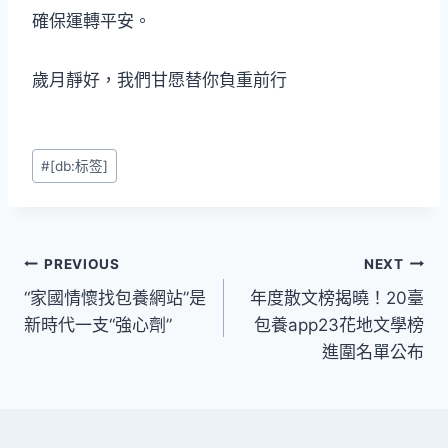
確保運轉平安。
歲月靜好，我們甘愿替你負重前行
Post
#
[db:标签]
Tags:
文
PREVIOUS
NEXT
“家國情懷找包養網站”是
年度散文榜揭曉！20臺
章
新時代一支“強心劑”
包養app23花地文學榜
導
進圍名單公布
覽