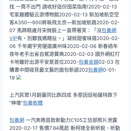
找 一周不出門 請收好這份囤菜指南!2020-02-13
宅家趣體驗云游博物館2020-02-13 新加坡航空空
客A350—900將執飛北京—新加坡航路2020-02-
07 馬蹄糕歲月宋微臉上一直帶著笑：「沒
包養網
VIP
有，別聽我媽瞎扯。」凝就甜蜜味道2020-02-
06 千年廟宇旁隧道廣州味2020-02-06 新春過年
夜年老手出省自駕游寶典2020-02-03 國外網紅打
卡地雖好出游平安是首位2020-
包養金額
02-03 在
購書中間碰見最文藝的面包新語202
包養網
0-01-
19
上汽民眾1月銷量同比跌四成 多原因促帕薩特跌下
“神壇”
包養軟體
包養網
一汽奔跑首款新動力C105工信部照片泄露
2020-02-17 售價7.84萬起 斯柯達全新昕銳、昕動