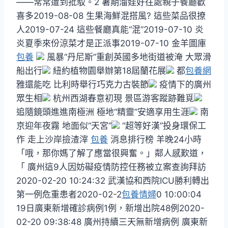
——常常遭到批駁。2 暑期溜娃好往處親子餐廳歡
喜多2019-08-08 生果海鮮混搭風? 這些菜品很撩
人2019-07-24 這些餐廳真能“混”2019-07-10 炎
炎夏季來份涼菜才是正派事2019-07-10 金羊圖庫
包養
風暴“丹尼斯”重創英國多地街道被淹 大眾滑
船出行
紐約植物園舉辦第18屆蘭花展
都
包養網
雅還能吃 比利時舉行巧克力古裝節
疫情下的廣州
眾生相
杭州西湖春意初現 景區游客蹤跡難覓
追隨鏡頭進進南極洲 極地“精靈”安適享用生涯
南
京迎年夜霧 地面似“天宮”
“超等好漢”投身環保工
作 走上沙岸撿渣滓
包養
消息排行榜 羊晚24小時
「哦，那你媽了解了應當很興奮。」鄰人感歎道，
「 廣州這9人因妨礙疫情防控任務被立案查詢拜訪
2020-02-20 10:24:32 武漢協和西院ICU勝利轉出
第一例危重患者2020-02-2
包養情婦
0 10:00:04
19日廣東新增確診病例1例，新增出院48例2020-
02-20 09:38:48 廣州持續三天無新增病例 廣東新