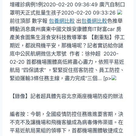
增確診病例1例2020-02-20 09:36:49 廣汽自制口
罩明天正式批量生孩子2020-02-20 09:33:26
前往頂部 數字報
包養網比較
出
包養網比較
色推舉
轉動消息廣州廣東中國文娛安康體育IT財富car 房
產美食圖集生涯食安科技教導軍事 【劃重點】停工
期近，都說飛機平安，那機場呢？記者實訪給你謎
底中公民航網微信大眾號 作者：徐仲超 2020-
02-20 首都機場團體高低將盡心盡力，依照平易近
航局 “四保請求” ，緊緊捉住搭客防控、員工防控、
緊迫運輸3條任務主線，盡力完成“三個… [p>
【錄像】記者超具體先容北京兩座機場防疫的辦法
編者按：今朝，全國疫情防控任務進進要害期，決
不克不及讓機場和飛機客艙成為病毒傳佈渠道。在
平易近航局黨組的領導下，首都機場團體敏捷成立