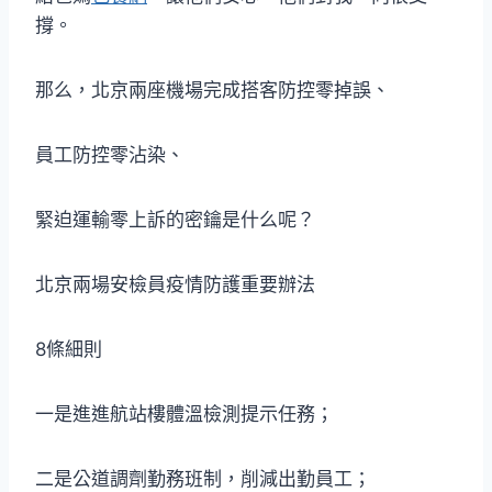
撐。
那么，北京兩座機場完成搭客防控零掉誤、
員工防控零沾染、
緊迫運輸零上訴的密鑰是什么呢？
北京兩場安檢員疫情防護重要辦法
8條細則
一是進進航站樓體溫檢測提示任務；
二是公道調劑勤務班制，削減出勤員工；