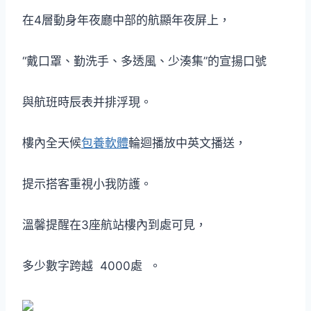
在4層動身年夜廳中部的航顯年夜屏上，
“戴口罩、勤洗手、多透風、少湊集”的宣揚口號
與航班時辰表并排浮現。
樓內全天候
包養軟體
輪迴播放中英文播送，
提示搭客重視小我防護。
溫馨提醒在3座航站樓內到處可見，
多少數字跨越 4000處 。