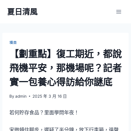
Skip
夏日清風
to
content
項目
【劃重點】復工期近，都說
飛機平安，那機場呢？記者
實一包養心得訪給你謎底
By
admin
2025 年 3 月 16 日
若何貯存食品？里面學問年夜！
宋微頓住腳步，遲疑了半分鐘，放下行李箱，循聲