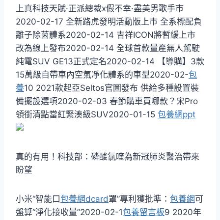
上真科技天賦·正派總裁x假不幸·盡美男歌手市
2020-02-17 全新路虎發明活動版上市 全系標配負
離子除菌體系2020-02-14 吉祥ICON將暫緩上市
改為線上發布2020-02-14 全球首款量產無人駕駛
純電SUV GE13正式定名2020-02-14 ​【導購】3款
15萬級自帶車內空氣凈化體系的車型2020-02-
包
養
10 2021款起亞Seltos官圖發布 供給多種設置裝
備擺設選項2020-02-03 春節購車買哪款？宋Pro
領銜清點當紅緊湊級SUV2020-01-15
包養網ppt
真的有用！科技部：磷酸氯喹為新冠肺炎醫治帶來
盼望
小米“智能口
包養網dcard
罩”專利獲批準：
包養網
可
盤算“淨化接收量”2020-02-1
包養留言板
9 2020年