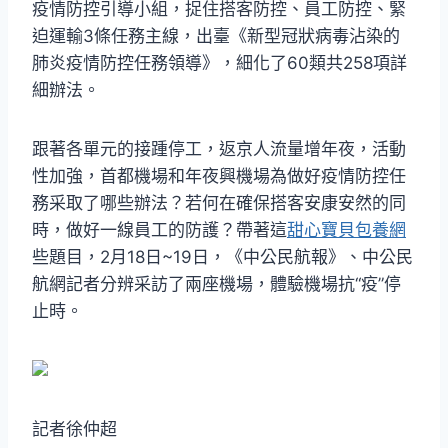
疫情防控引導小組，捉住搭客防控、員工防控、緊
迫運輸3條任務主線，出臺《新型冠狀病毒沾染的
肺炎疫情防控任務領導》，細化了60類共258項詳
細辦法。
跟著各單元的接踵停工，返京人流量增年夜，活動
性加強，首都機場和年夜興機場為做好疫情防控任
務采取了哪些辦法？若何在確保搭客安康安然的同
時，做好一線員工的防護？帶著這
甜心寶貝包養網
些題目，2月18日~19日，《中公民航報》、中公民
航網記者分辨采訪了兩座機場，體驗機場抗“疫”停
止時。
記者徐仲超