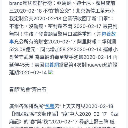
brand密切度排行榜：亞馬遜、迪士尼、蘋果成前
三2020-02-18 不怕“擠公交”！北京為停工單元小
我定制公交2020-02-18 企業研收回了新“口罩”：
不霧化，沒勒痕，密封還不悶 2020-02-17 最高判
無期！生孩子發賣題目醫用口罩將重罰，并
包養故
事
充公所有的財富2020-02-17 阿里財報：凈利潤
523.09億元，同比增加58.2%2020-02-14 運維小
哥苦守武漢 為車輛消毒至雙手泡皺2020-02-14 再
延伸45天！美國
包養網
當局第4次對huawei允許證
延期2020-02-14
春節“約會”齊白石
廣州各類特點展“
包養
云”上天天可見2020-02-18
【國民戰“疫”文藝作品】“疫”中人2020-02-17 《西
廂記》的“春”與“秋”2020-02-17 尋訪上野三碑 感