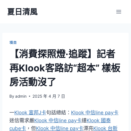
Skip
夏日清風
to
content
項目
【消費探照燈·追蹤】記者
再Klook客路訪“超本” 樣板
房活動沒了
By
admin
2025 年 4 月 7 日
一
Klook 富邦J卡
句話總結：
Klook 中信line pay卡
迷信需求嚴
Klook 中信line pay卡
謹
Klook 國泰
cube卡
，但
Klook 中信line pay卡
漂亮
Klook 台新