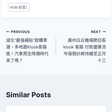
Post
#
[db:标签]
Tags:
文
PREVIOUS
NEXT
湖北“最強補貼”掀購車
廣州白云機場節后客
章
潮，多地跟Klook客路
klook 客路 付款優惠流
導
進！汽車周全降價時代
岑嶺預計將持續至正月
來了嗎？
十三
覽
Similar Posts