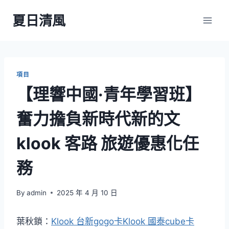
Skip
夏日清風
to
content
項目
【理響中國·青年學習班】
奮力擔負新時代新的文
klook 客路 旅遊優惠化任
務
By
admin
2025 年 4 月 10 日
葉秋鎖：
Klook 台新gogo卡
Klook 國泰cube卡