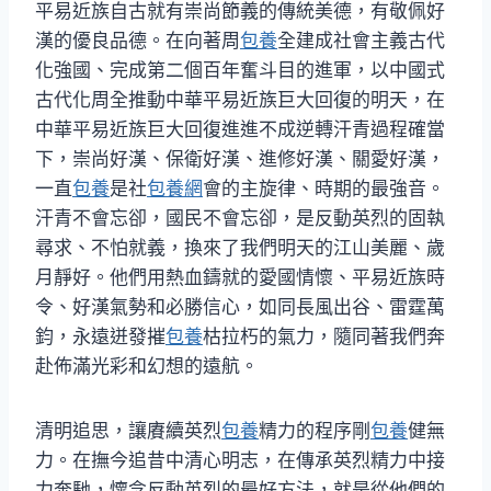
平易近族自古就有崇尚節義的傳統美德，有敬佩好
漢的優良品德。在向著周
包養
全建成社會主義古代
化強國、完成第二個百年奮斗目的進軍，以中國式
古代化周全推動中華平易近族巨大回復的明天，在
中華平易近族巨大回復進進不成逆轉汗青過程確當
下，崇尚好漢、保衛好漢、進修好漢、關愛好漢，
一直
包養
是社
包養網
會的主旋律、時期的最強音。
汗青不會忘卻，國民不會忘卻，是反動英烈的固執
尋求、不怕就義，換來了我們明天的江山美麗、歲
月靜好。他們用熱血鑄就的愛國情懷、平易近族時
令、好漢氣勢和必勝信心，如同長風出谷、雷霆萬
鈞，永遠迸發摧
包養
枯拉朽的氣力，隨同著我們奔
赴佈滿光彩和幻想的遠航。
清明追思，讓賡續英烈
包養
精力的程序剛
包養
健無
力。在撫今追昔中清心明志，在傳承英烈精力中接
力奔馳，懷念反動英烈的最好方法，就是從他們的