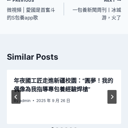
文
PREVIOUS
NEXT
微視頻 | 愛國是首奮斗
一包養新聞周刊丨冰城
章
的S包養app歌
游，火了
導
覽
Similar Posts
年夜國工匠走進新疆校園：“圓夢！我的
偶像為我指導專包養經驗焊槍”
By
admin
2025 年 9 月 26 日