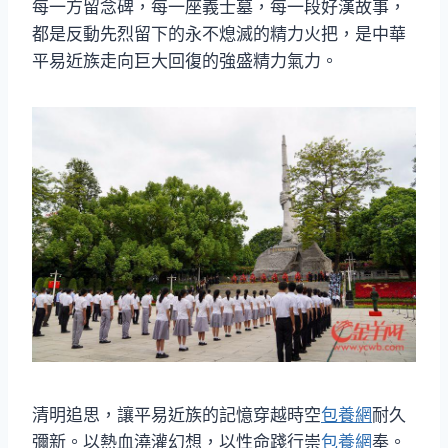
每一方留念碑，每一座義士墓，每一段好漢故事，
都是反動先烈留下的永不熄滅的精力火把，是中華
平易近族走向巨大回復的強盛精力氣力。
清明追思，讓平易近族的記憶穿越時空
包養網
耐久
彌新。以熱血澆灌幻想，以性命踐行崇
包養網
奉。