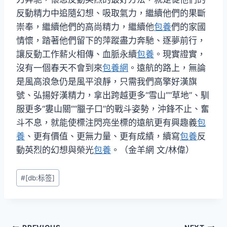
反動精力中追隨幻想、吸取氣力，繼續他們的果斷
崇奉，繼續他們的高尚精力，繼續他
包養
們的家國
情懷，踏著他們留下的萍蹤盡力奔馳、逐夢前行，
讓反動工作薪火相傳、血脈永續
包養
。現實證實，
沒有一個春天不會到來
包養網
。遠航的路上，無論
是風高浪急仍是風平浪靜，只需我們高擎好漢旗
號、弘揚好漢精力，拿出跨越更多“雪山”“草地”、馴
服更多“婁山關”“臘子口”的戰斗姿勢，沖鋒不止、奮
斗不息，就能使標注閃亮坐標的遠航更有興趣義
包
養
、更有價值、更無力量、更有成績，續寫
包養
反
動英烈的幻想與榮光
包養
。（金羊網 文/林偉）
Post
#
[db:标签]
Tags: