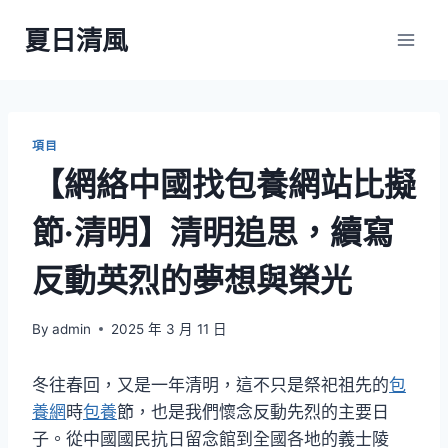
Skip
夏日清風
to
content
項目
【網絡中國找包養網站比擬
節·清明】清明追思，續寫
反動英烈的夢想與榮光
By
admin
2025 年 3 月 11 日
冬往春回，又是一年清明，這不只是祭祀祖先的
包
養網
時
包養
節，也是我們懷念反動先烈的主要日
子。從中國國民抗日留念館到全國各地的義士陵