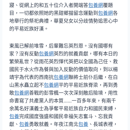
寢、從網上的和五十位介入者開端答
包養網
覆題
目，一切都依照她的黑甜鄉描留念運動到
包養網
各
地舉行的祭祀典禮，華夏兒女以分歧情勢追思心中
的平易近族好漢。
東風已解前堆雪，后輩難忘英烈恩。沒有國哪有
家？沒有反動
包養網
英烈的就義貢獻，哪有本日的
繁榮亂世？從雨花英烈惲代英把以全國為己任、救
國民于水火作為餐與加入反動的價值取向，到以楊
靖宇為代表的西南抗
包養網
聯將士前仆后繼，在白
山黑水矗立起不
包養網
平的平易近族脊梁，再到勇
敢
包養網
善戰的彭雪楓一次次深刻敵后險境，用性
命書寫了共產黨人的本質……一百多年來，有兩千
余萬名好漢義士為爭奪平易近族自力和國民束縛，
包養
完成國度強盛和國民幸福矢志奮斗、忘我貢
獻、
包養
勇敢就義。年夜江南北
包養
、長城表裡，