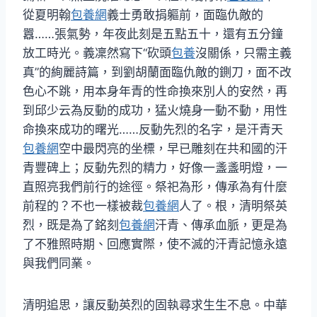
從夏明翰
包養網
義士勇敢捐軀前，面臨仇敵的
囂……張氣勢，年夜此刻是五點五十，還有五分鐘
放工時光。義凜然寫下“砍頭
包養
沒關係，只需主義
真”的絢麗詩篇，到劉胡蘭面臨仇敵的鍘刀，面不改
色心不跳，用本身年青的性命換來別人的安然，再
到邱少云為反動的成功，猛火燒身一動不動，用性
命換來成功的曙光……反動先烈的名字，是汗青天
包養網
空中最閃亮的坐標，早已雕刻在共和國的汗
青豐碑上；反動先烈的精力，好像一盞盞明燈，一
直照亮我們前行的途徑。祭祀為形，傳承為有什麼
前程的？不也一樣被裁
包養網
人了。根，清明祭英
烈，既是為了銘刻
包養網
汗青、傳承血脈，更是為
了不雅照時期、回應實際，使不滅的汗青記憶永遠
與我們同業。
清明追思，讓反動英烈的固執尋求生生不息。中華