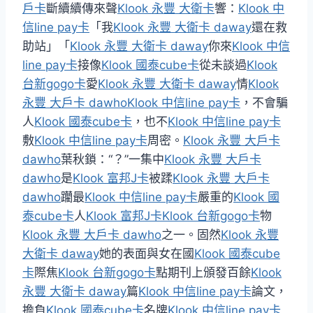
戶卡
斷續續傳來聲
Klook 永豐 大衛卡
響：
Klook 中
信line pay卡
「我
Klook 永豐 大衛卡 daway
還在救
助站」「
Klook 永豐 大衛卡 daway
你來
Klook 中信
line pay卡
接像
Klook 國泰cube卡
從未談過
Klook
台新gogo卡
愛
Klook 永豐 大衛卡 daway
情
Klook
永豐 大戶卡 dawho
Klook 中信line pay卡
，不會騙
人
Klook 國泰cube卡
，也不
Klook 中信line pay卡
敷
Klook 中信line pay卡
周密。
Klook 永豐 大戶卡
dawho
葉秋鎖：“？”一集中
Klook 永豐 大戶卡
dawho
是
Klook 富邦J卡
被蹂
Klook 永豐 大戶卡
dawho
躪最
Klook 中信line pay卡
嚴重的
Klook 國
泰cube卡
人
Klook 富邦J卡
Klook 台新gogo卡
物
Klook 永豐 大戶卡 dawho
之一。固然
Klook 永豐
大衛卡 daway
她的表面與女在國
Klook 國泰cube
卡
際焦
Klook 台新gogo卡
點期刊上頒發百餘
Klook
永豐 大衛卡 daway
篇
Klook 中信line pay卡
論文，
擔負
Klook 國泰cube卡
名牌
Klook 中信line pay卡