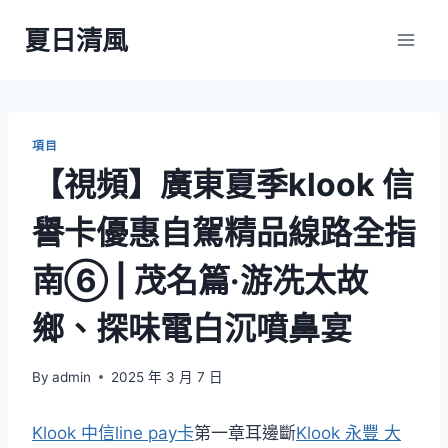
Skip
夏日清風
to
content
項目
【視頻】廣東夏季klook 信
譽卡優惠自駕精品線路全指
南⑥ | 茂名篇·游冼太故
鄉、探味電白沉噴鼻宴
By
admin
2025 年 3 月 7 日
Klook 中信line pay卡
第一章耳邊斷
Klook 永豐 大