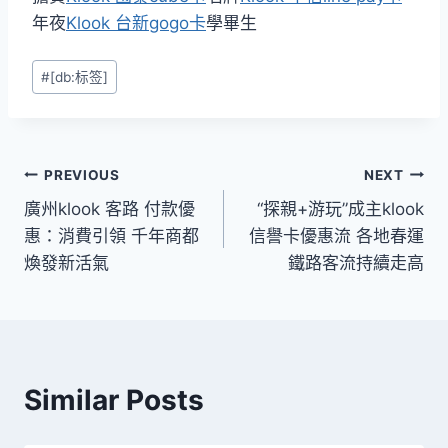
年夜
Klook 台新gogo卡
學畢生
Post
#
[db:标签]
Tags:
文
PREVIOUS
NEXT
廣州klook 客路 付款優
“探親+游玩”成主klook
章
惠：消費引領 千年商都
信譽卡優惠流 各地春運
導
煥發新活氣
鐵路客流持續走高
覽
Similar Posts