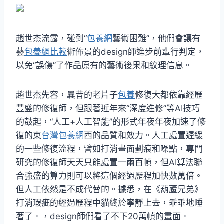
趙世杰流露，碰到“
包養網
藝術困難”，他們會讓有
藝
包養網比較
術佈景的design師進步前輩行判定，
以免“誤傷”了作品原有的藝術後果和紋理信息。
趙世杰先容，曩昔的老片子
包養
修復大都依靠經歷
豐盛的修復師，但跟著近年來“深度進修”等AI技巧
的鼓起，“人工+人工智能”的形式年夜年夜加速了修
復的東
台灣包養網
西的品質和效力。人工處置遲緩
的一些修復流程，譬如打消畫面劃痕和噪點，專門
研究的修復師天天只能處置一兩百幀，但AI算法聯
合強盛的算力則可以將這個經過歷程加快數萬倍。
但人工依然是不成代替的。據悉，在《葫蘆兄弟》
打消瑕疵的經過歷程中貓終於寧靜上去，乖乖地睡
著了。，design師們看了不下20萬幀的畫面。