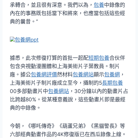
承轉合，並且很有深意。我們以為，
包養
中錄像的
內在的事務既包括當下和將來，也應當包括這些經
典的曩昔。”
包養網ppt
據悉，此次修復打算的首批一起配
短期包養
合伙伴
包含央視動漫團體和上海美術片子葉教員。制片
廠。據公
包養網評價
然材料
包養網站
顯示
包養網
，
上海美術片子制片廠成立至今，攝制的5
長期包養
00多部動畫片中
包養網站
，30分鐘以內的動畫片占
比跨越80%。從某種意義說，這些動畫片即是最經
典的中錄像。
今朝，《哪吒傳奇》《葫蘆兄弟》《黑貓警長》等
六部經典動畫作品的4K修復版已在西瓜錄像上線。