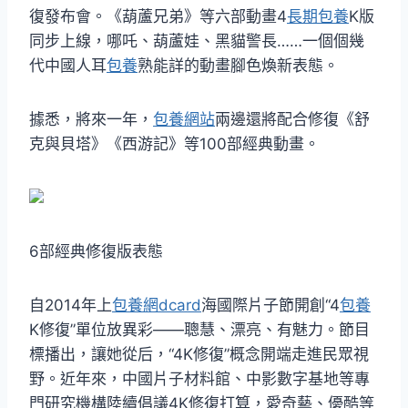
復發布會。《葫蘆兄弟》等六部動畫4
長期包養
K版
同步上線，哪吒、葫蘆娃、黑貓警長……一個個幾
代中國人耳
包養
熟能詳的動畫腳色煥新表態。
據悉，將來一年，
包養網站
兩邊還將配合修復《舒
克與貝塔》《西游記》等100部經典動畫。
6部經典修復版表態
自2014年上
包養網dcard
海國際片子節開創“4
包養
K修復”單位放異彩——聰慧、漂亮、有魅力。節目
標播出，讓她從后，“4K修復”概念開端走進民眾視
野。近年來，中國片子材料館、中影數字基地等專
門研究機構陸續倡議4K修復打算，愛奇藝、優酷等