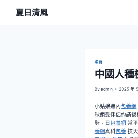
Skip
夏日清風
to
content
項目
中國人種
By
admin
2025 年 
小姑娘進內
包養網
秋鎖受伴侶約請餐
勢。日
包養網
常平
養網
真科
包養
技天