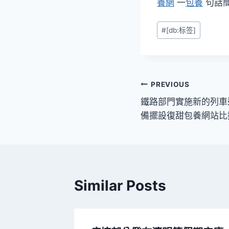
養網
一
包養
句話
Post
#
[db:标签]
Tags:
文
PREVIOUS
鐵路部門實施新的列車
章
備擺設復甜包養網站比
導
覽
Similar Posts