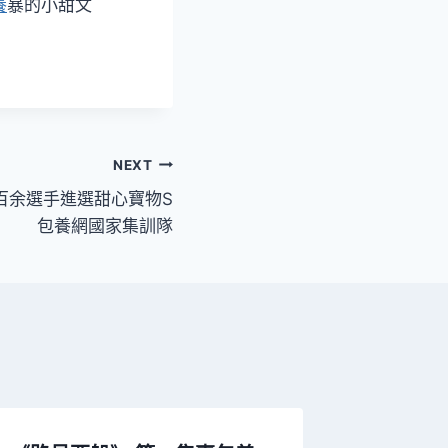
養
暴的小甜文
NEXT
百余選手進選甜心寶物S
包養網國家集訓隊