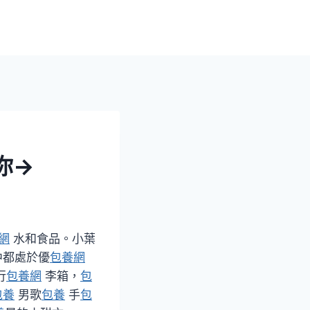
你→
網
水和食品。小葉
都處於優
包養網
行
包養網
李箱，
包
包養
男歌
包養
手
包