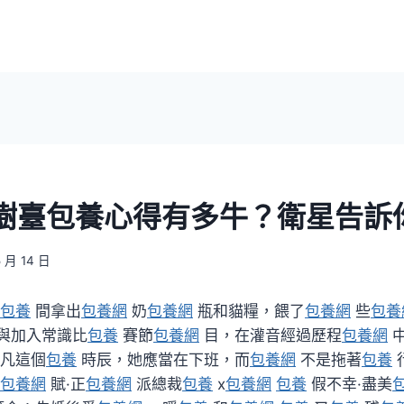
樹臺包養心得有多牛？衛星告訴
5 月 14 日
包養
間拿出
包養網
奶
包養網
瓶和貓糧，餵了
包養網
些
包養
與加入常識比
包養
賽節
包養網
目，在灌音經過歷程
包養網
中
凡這個
包養
時辰，她應當在下班，而
包養網
不是拖著
包養
包養網
賦·正
包養網
派總裁
包養
x
包養網
包養
假不幸·盡美