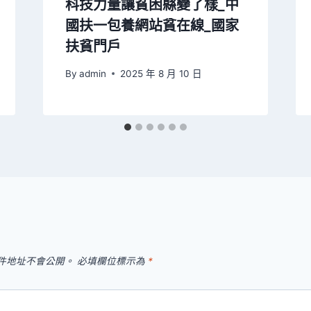
科技力量讓貧困縣變了樣_中
國扶一包養網站貧在線_國家
扶貧門戶
By
admin
2025 年 8 月 10 日
件地址不會公開。
必填欄位標示為
*