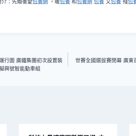
簡介：先婚後愛
包養網
，暖
包養
和
包養網
包養
又
包養
殘
包
運行圖 廣鐵集團初次設置裝
世賽全國選拔賽閉幕 廣東
擬興號智能動車組