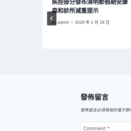
同道探望
疾控部分發布清明節假期安康
森和診所減重提示
 日
By
admin
2026 年 2 月 26 日
發佈留言
發佈留言必須填寫的電子郵
Comment
*