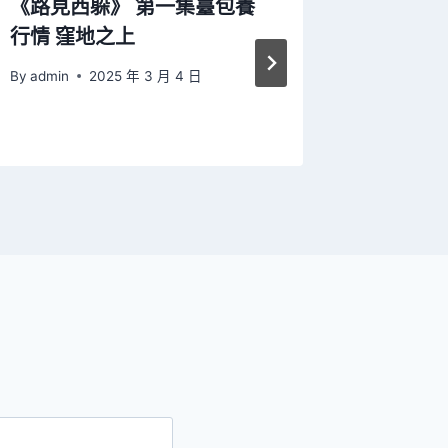
《路見西躲》 第一集臺包養
讓群眾
行情 窪地之上
腦、多
By
admin
2025 年 3 月 4 日
By
admin