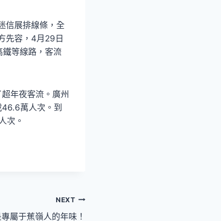
迷信展排線條，全
方先容，4月29日
高鐵等線路，客流
了超年夜客流。廣州
46.6萬人次。到
萬人次。
NEXT
是專屬于蕉嶺人的年味！