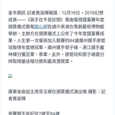
金羊網訊 記者黃宙輝報道：12月19日，2019幻想
成真——《高手在平易近間》粵曲電視擂臺賽年度
頒獎儀式暨報
甜心網
告請示表演在粵劇藝術博物館
舉辦。主辦方在頒獎儀式上公布了今年度擂臺賽成
果，人生第一次餐與加入競賽的84歲廣州選手廖焜
培取得年度總冠軍，廣州選手鄧子峰、湛江選手龐
林輝分獲亞軍、季軍。此外，廖焜培和鄧子峰還分
辨取得最佳唱功獎和最具潛質獎。
廣東省曲協主席梁玉嶸在頒獎儀式演出唱 攝影：記
者黃宙輝
參賽選手年紀從7歲至84歲