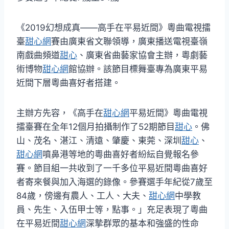
《2019幻想成真——高手在平易近間》粵曲電視擂
臺
甜心網
賽由廣東省文聯領導，廣東播送電視臺嶺
南戲曲頻道
甜心
、廣東省曲藝家協會主辦，粵劇藝
術博物
甜心網
館協辦。該節目標舞臺專為廣東平易
近間下層粵曲喜好者搭建。
主辦方先容，《高手在
甜心網
平易近間》粵曲電視
擂臺賽在全年12個月拍攝制作了52期節目
甜心
。佛
山、茂名、湛江、清遠、肇慶、東莞、深圳
甜心
、
甜心網
噴鼻港等地的粵曲喜好者紛紜自覺報名參
賽。節目組一共收到了一千多位平易近間粵曲喜好
者寄來餐與加入海選的錄像。參賽選手年紀從7歲至
84歲，傍邊有農人、工人、大夫、
甜心網
中學教
員、先生、入伍甲士等，點事。」充足表現了粵曲
在平易近間
甜心網
深摯群眾的基本和強盛的性命