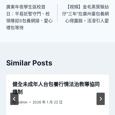
廣東年夜學生返校首
【視頻】金毛黑葉猴幼
章
日：平易近警守門、校
仔“三年”在廣州臺包養網
導
領導迎S包養網接、愛心
心得露臉，活潑引人愛
禮包等待
覽
Similar Posts
健全未成年人台包養行情法治教導協同
機制
By
admin
2026 年 1 月 22 日