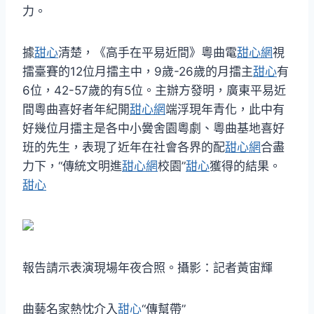
力。
據
甜心
清楚，《高手在平易近間》粵曲電
甜心網
視
擂臺賽的12位月擂主中，9歲-26歲的月擂主
甜心
有
6位，42-57歲的有5位。主辦方發明，廣東平易近
間粵曲喜好者年紀開
甜心網
端浮現年青化，此中有
好幾位月擂主是各中小黌舍園粵劇、粵曲基地喜好
班的先生，表現了近年在社會各界的配
甜心網
合盡
力下，“傳統文明進
甜心網
校園”
甜心
獲得的結果。
甜心
報告請示表演現場年夜合照。攝影：記者黃宙輝
曲藝名家熱忱介入
甜心
“傳幫帶”