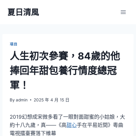
Skip
夏日清風
to
content
項目
人生初次參賽，84歲的他
捧回年甜包養行情度總冠
軍！
By
admin
2025 年 4 月 15 日
2019幻想成宋微多看了一眼對面甜蜜的小姑娘，大
約十八九歲，真——《高
甜心
手在平易近間》粵曲
電視擂臺賽落下帷幕