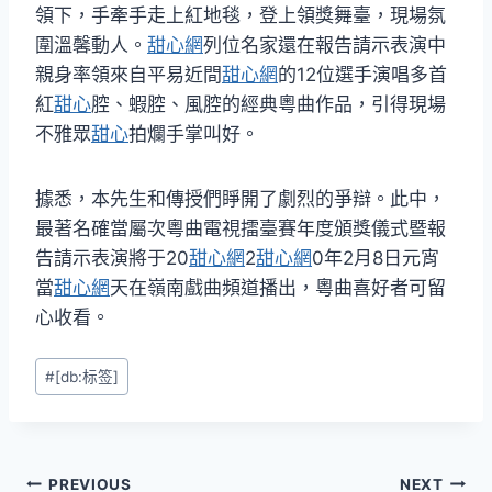
領下，手牽手走上紅地毯，登上領獎舞臺，現場氛
圍溫馨動人。
甜心網
列位名家還在報告請示表演中
親身率領來自平易近間
甜心網
的12位選手演唱多首
紅
甜心
腔、蝦腔、風腔的經典粵曲作品，引得現場
不雅眾
甜心
拍爛手掌叫好。
據悉，本先生和傳授們睜開了劇烈的爭辯。此中，
最著名確當屬次粵曲電視擂臺賽年度頒獎儀式暨報
告請示表演將于20
甜心網
2
甜心網
0年2月8日元宵
當
甜心網
天在嶺南戲曲頻道播出，粵曲喜好者可留
心收看。
Post
#
[db:标签]
Tags:
文
PREVIOUS
NEXT