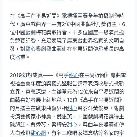
在《高手在平易近間》電視擂臺賽全年拍攝制作時
代，廣東戲曲界一共有2位中國曲藝牡丹獎得主、6
位中國戲劇梅花獎取得者、十多位國度一級演員擔
負競賽評委，充足表現了廣東戲曲界名家的文明自
發，對
甜心
粵劇粵曲藝術在平易近間傳承成長的高
度器重。
2019幻想成真——《高手
甜心
在平易近間》粵曲電
視擂臺賽年度頒獎儀式暨報告請示表演收場式標新
立異、意義深遠。主辦單元為12位來自平易近間的
曲藝喜好者展上紅地毯。12位《高手在平易近間》
的月擂主在廣東曲藝界相
甜心
聲泰斗黃俊英，粵劇
扮演藝術家小神鷹、倪惠英，中國戲劇梅花獎得主
陳韻紅、曹秀琴、梁耀安
甜心
，粵曲年夜喉藝術傳
人白燕飛
甜心網
，有名三喉唱家譚念帖等名家的率