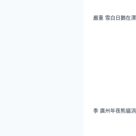
嚴重 雪白日鵝在
季 廣州年夜熊貓消