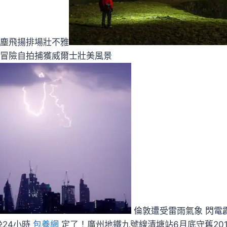
灰塵飛揚排場壯不雅
工冒險自拍捕獲威爾士壯美風景
倫敦遭受雷雨氣象 閃電
晚24小時
包養網
定了！廣州地鐵九號線清塘站6月底守舊2018-