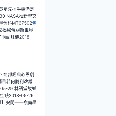
 究竟是先插手機仍是
30 NASA推新型交
聯發科MT67502
包
9 獨家揭秘俄羅斯世界
兩副耳機2018-
愈嗎？這部經典心思劇
滯銷書若何勝利改編
05-29 林語堂故鄉
2018-05-29
展訊】安閒——嶺南墨