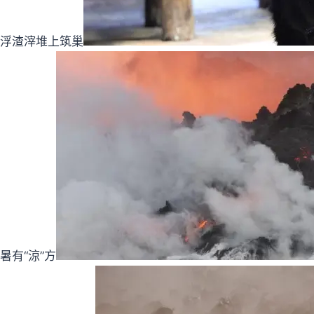
漂浮渣滓堆上筑巢
暑有“涼”方