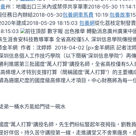
包養
州：地鐵出口三米內或禁停共享單車2018-05-30 11:14
務日內辦結2018-05-30
包養網車馬費
10:19:
包養故事
1
0年建成2018-05-29 18:15:03
包養網
從化荔枝定制發賣
8:15:03
前往頂部 數字報 出色推舉 轉動消息廣州廣東中
圖集生涯食安科技教導軍事 全省高校僅5人 深圳信息學院傳授
金羊網 作者：沈婷婷 2018-04-02 [p>金羊網訊 記者
深圳信息個人工作技巧學院（以下簡稱“深圳信息學院”）再
勝利進選第三批國度“萬人打算”講授名師，全省高校僅有5人
度高條理人才特別支撐打算（簡稱國度“萬人打算”）的主要構
績為遴選尺度的國度級高條理人才項目。中心財務將為每一位
經費。
：徒弟一桶水方能給門徒一碗水
國度“萬人打算”講授名師，先生們紛紜豎起年夜拇指，劉教
是好伴侶。持久苦守講授第一線，走進講堂又不舍棄廠房，