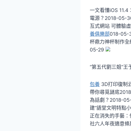
一文看懂iOS 11
電源？2018-05
互式網站 可體驗虛擬
養俱樂部
018-05
杯鼎力神杯制作全經
05-29
“第五代劉三姐”
包養
3D打印復制云
帶你尋覓謎底201
為話劇？2018-0
建“語堂文明特點小鎮
正在消失的手藝：
社六人年夜適意條