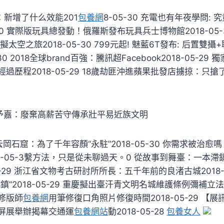
.4：新增了什么效能201
包養網
8-05-30 充電也有年夜學問:
-30 實際版玩具總發動！俄羅斯發布玩具兵士博物館2018-05-
太空之旅2018-05-30 799元起! 魅藍6T發布: 后置雙攝+
-30 2018全球brand百強：騰訊超Facebook2018-05-2
過歷程2018-05-29 18歲劫匪沖進蘋果批發店擄掠：只搶了
王予嘉：廢棄高薪苦守傳承壯平易近族文明
岡石窟：為了千年容顏“永駐”2018-05-30 你需求被治
8-05-3繫方法，只是從未聊過天。0 從故事到舞臺：一本
5-29 浙江省文物考古研討所所長：五千年前的良渚古城2018-
”2018-05-29 重慶擬出臺汗青文明名城維護條例彌補立法空缺
修版師
包養網
用筆修復口角照片修復時間2018-05-29 【
屏展舉辦揭幕交通運
包養網站
動2018-05-28
包養女人