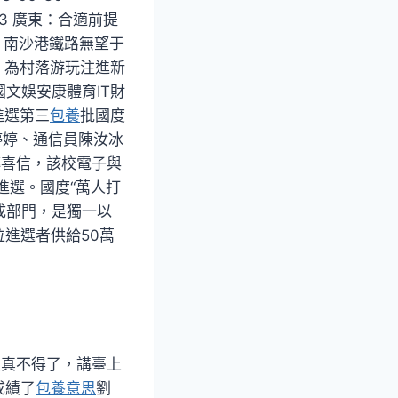
:13 廣東：合適前提
5 南沙港鐵路無望于
 為村落游玩注進新
國文娛安康體育IT財
進選第三
包養
批國度
沈婷婷、通信員陳汝冰
傳喜信，該校電子與
進選。國度“萬人打
成部門，是獨一以
進選者供給50萬
員真不得了，講臺上
成績了
包養意思
劉