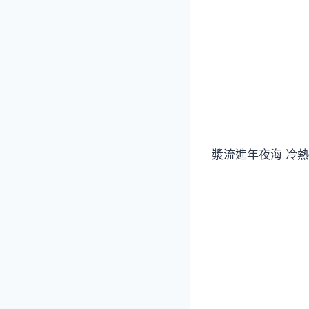
漿流進年夜海 冷