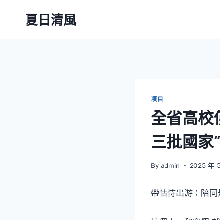
Skip
夏日清風
to
content
項目
全省高校
三批國家
By
admin
2025 年 
帶怙恃出游：陪同