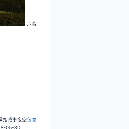
六合
霹亮城市夜空
包養
05-30