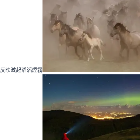
熱反映激起滔滔煙霧