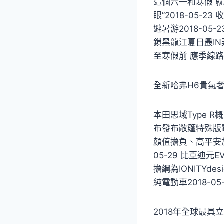
這個六一和寒假 就往
眼”2018-05-
避暑游2018-05
鎖黑龍江夏日最IN弄
至寒假前 應季線路受
全新哈弗H6貴氣奢華
本田思域Type R
布發布敞篷特殊版電動
顏值擔負、高平安加持2
05-29 比亞迪元E
擔綱為IONITYd
純電動車2018-05
2018年全球最具