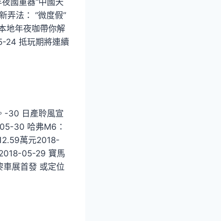
秘年夜國重器“中國天
林新弄法： “微度假”
3 本地年夜咖帶你解
5-24 抵玩期將連續
。-30 日產聆風宣
05-30 哈弗M6：
.59萬元2018-
018-05-29 寶馬
于巴黎車展首發 或定位