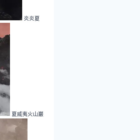
炎炎夏
夏威夷火山巖