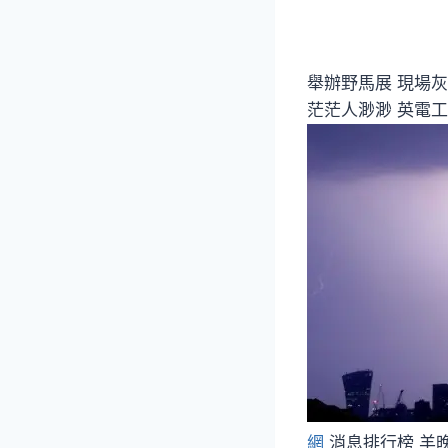
舉辦野馬展 現場
茫茫人渺渺 英電
網
消息排行榜 羊