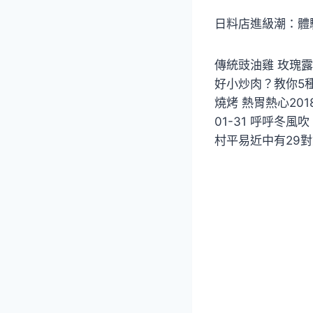
日料店進級潮：體
傳統豉油雞 玫瑰露點
好小炒肉？教你5種精
燒烤 熱胃熱心2018
01-31 呼呼冬風吹
村平易近中有29