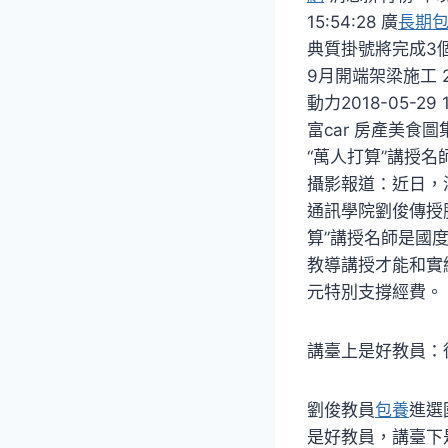
15:54:28 廣
長期
典質掛號將完成3個任
9月開端架梁施工 202
動力2018-05-29 1
富car 房產美食
“萬人打算”講授名師
攝影報道：近日，
通訊學院劉俊傳授
算”講授名師是國
教導講授才能和實
元特別支撐
講臺上是好教員
劉俊教員
包養
進選
是好教員，講臺下