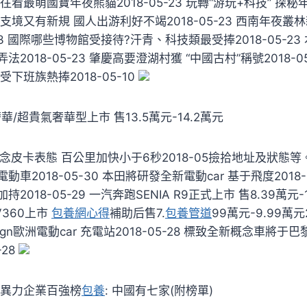
看最萌國寶年夜熊貓2018-05-23 玩轉“游玩+科技” 探
23 收支境又有新規 國人出游利好不竭2018-05-23 西南年夜叢
-23 國際哪些博物館受接待?汗青、科技類最受捧2018-05-2
法2018-05-23 肇慶高要澄湖村獲 “中國古村”稱號2018-0
下班族熱捧2018-05-10
/超貴氣奢華型上市 售13.5萬元-14.2萬元
概念皮卡表態 百公里加快小于6秒2018-05撿拾地址及狀態等
車2018-05-30 本田將研發全新電動car 基于飛度2018-
018-05-29 一汽奔跑SENIA R9正式上市 售8.39萬元-12
V360上市
包養網心得
補助后售7.
包養管道
99萬元-9.99萬元2
esign歐洲電動car 充電站2018-05-28 標致全新概念車將
-28
立異力企業百強榜
包養
: 中國有七家(附榜單)