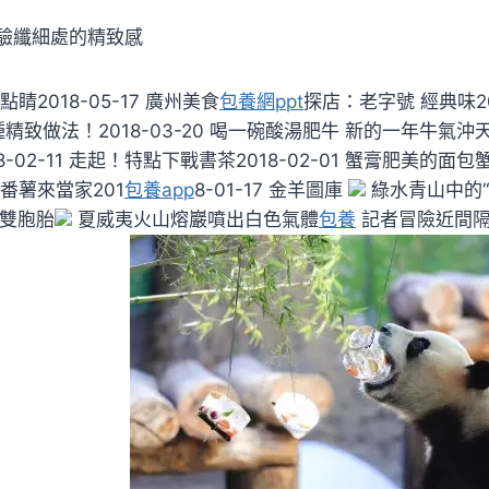
驗纖細處的精致感
睛2018-05-17 廣州美食
包養網ppt
探店：老字號 經典味201
致做法！2018-03-20 喝一碗酸湯肥牛 新的一年牛氣沖天20
-02-11 走起！特點下戰書茶2018-02-01 蟹膏肥美的面包
 番薯來當家201
包養app
8-01-17 金羊圖庫
綠水青山中的“
對雙胞胎
夏威夷火山熔巖噴出白色氣體
包養
記者冒險近間