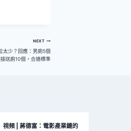
NEXT
位太少？回應：男廁5個
接送廁10個，合適標準
視頻 | 蔣德富：電影產業鏈的
廣州：