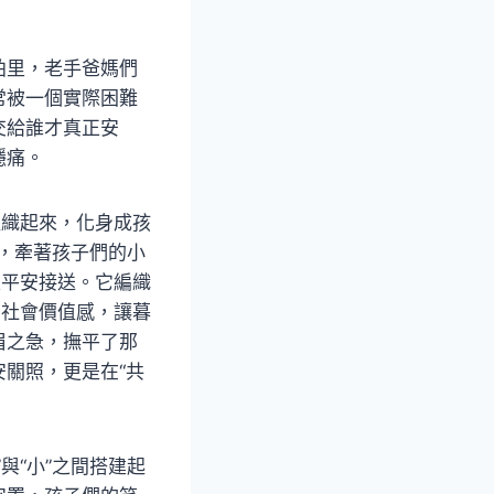
拍里，老手爸媽們
常被一個實際困難
交給誰才真正安
隱痛。
組織起來，化身成孩
們，牽著孩子們的小
是平安接送。它編織
的社會價值感，讓暮
眉之急，撫平了那
關照，更是在“共
與“小”之間搭建起