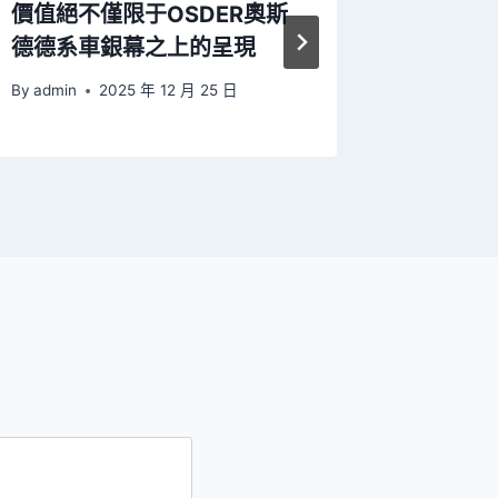
價值絕不僅限于OSDER奧斯
對象“向
德德系車銀幕之上的呈現
商人活路
By
admin
2025 年 12 月 25 日
By
admin