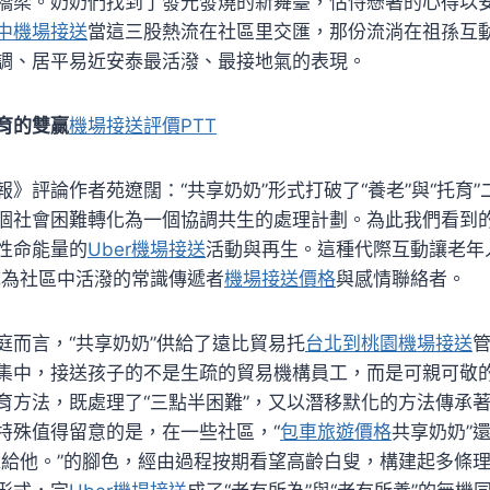
橋梁。奶奶們找到了發光發燒的新舞臺，怙恃懸著的心得以
中機場接送
當這三股熱流在社區里交匯，那份流淌在祖孫互
調、居平易近安泰最活潑、最接地氣的表現。
育的雙贏
機場接送評價PTT
報》評論作者苑遼闊：“共享奶奶”形式打破了“養老”與“托育
個社會困難轉化為一個協調共生的處理計劃。為此我們看到
性命能量的
Uber機場接送
活動與再生。這種代際互動讓老年
成為社區中活潑的常識傳遞者
機場接送價格
與感情聯絡者。
庭而言，“共享奶奶”供給了遠比貿易托
台北到桃園機場接送
集中，接送孩子的不是生疏的貿易機構員工，而是可親可敬
育方法，既處理了“三點半困難”，又以潛移默化的方法傳承
特殊值得留意的是，在一些社區，“
包車旅遊價格
共享奶奶”還
嫁給他。”的腳色，經由過程按期看望高齡白叟，構建起多條