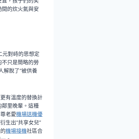
安置，孩子們的笑
動間的炊火氣與安
”二元對峙的思想定
的不只是簡略的勞
人解脫了“被供養
管更有溫度的替換計
的鄰里晚輩。這種
著尊老愛
機場送機優
衍生出“共享女兒”
理的
機場接機
社區合