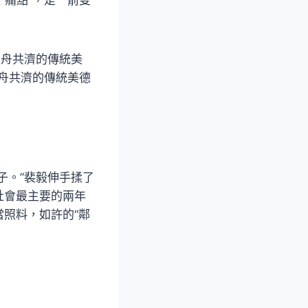
同舟共濟的傳統美
同舟共濟的傳統美德
子。”裴毅伸手揉了
社會最主要的兩年
照料，如許的“鄰