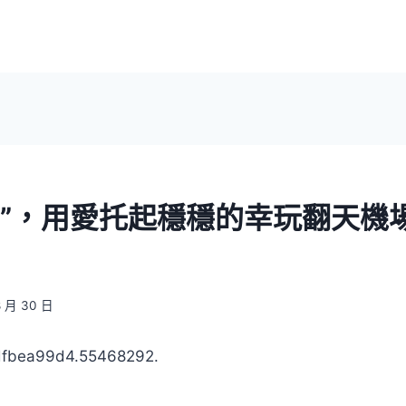
奶”，用愛托起穩穩的幸玩翻天機
8 月 30 日
dfbea99d4.55468292.