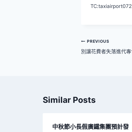
TC:taxiairport07
文
PREVIOUS
別讓花費者失落進代專
章
導
覽
Similar Posts
元現金，
中秋節小長假廣鐵集團預計發