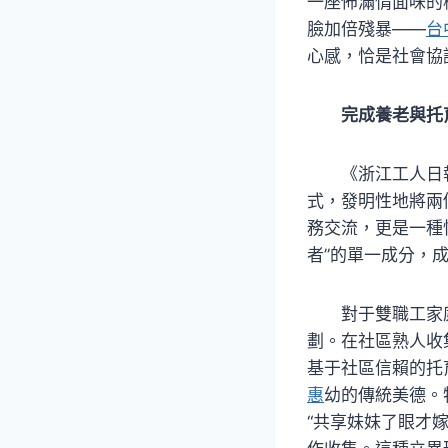
一座佈滿情面味的
臉加倍殘暴——
台
心感，恰是社會協
完成養老與托
《浙江工人日
式，發明性地將兩
務交流，更是一種
者”的單一成分，
對于雙職工家
劃。在社區熟人收
基于社區信賴的托
惠
幼的傳統美德。
“共享妹妹了眼才