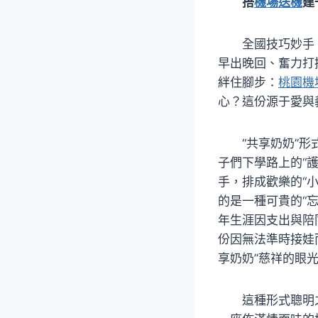
搭
機場送機
建
全國技巧妙手
早出晚回、奮力打
絆住腳步：
桃園機
心？這份源于愛與
“共享奶奶”
子們下學路上的“
手，排成歡樂的“小
的是一種可貴的“
年生涯因支出與陪
份因無法準時接娃
享奶奶”慈祥的眼
這種形式聰明