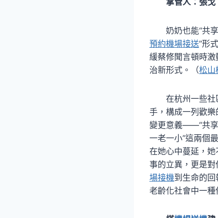
掌管人：張戈
奶奶也能“共
預約機場接送
”形
緩蔡修聞言頓時激
治新形式。（
松山
在杭州一些社
手，構成一列歡樂
變更意義——“共
一老一小”這兩個
在她心中蔓延，她
事的立異，更是對
場接機
到生命的回
老齡化社會中一種