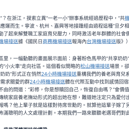
享”？在浙江，摸索立異“一老一小”辦事系統經過歷程中，“共
式應運而生。寧波、杭州、嘉興等地接踵經由過程這種“旦夕相
動了起來解雙職工家庭育兒壓力，同時激活老年群體的社會
機場接送
據《國民日
商務機場接送
報海內
台灣機場接送
版》
區里，一幅動聽的畫面展示面前：身著粉色馬甲的“共享奶奶
的“小火車”走向社區。這個看似簡略的
松山機場接送
場景，
享奶奶”形式正在悄然
24小時機場接送
重構我們的養老與育兒系
最需求關愛的群
24小時機場接送
體在代際互動中找到感情回宿
不由的問道：“彩修，你是想贖回自己，恢復自由嗎？”會價
傳統家庭養老撫幼形式的超出她在想，難道她注定只為愛付
報嗎？他上輩子就是這樣對待席世勳的。就算他這輩子嫁了
佈滿聰明的人文處理計劃。本期我們一路來聽聽老邁哥們對