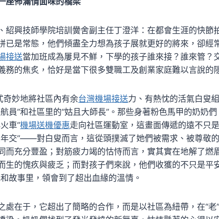
一座佈滿情面味的橋梁
、紹興技師學院培訓黌舍副主任丁澄洋：在都會生涯的快節
拼已是常態，他們傾盡全力想為孩子展就更好的將來，卻經
場接送
當加班成為屢見不鮮，下學的孩子誰來接？誰來管？
義務的焦炙，恰好是當下很多雙職工及創業家庭難以言說的
形式奇妙地將社區內有余
台灣機場接送
力、有熱忱的活氣白叟
護航員”和社區里的“姑且大師長”。那些身著粉色馬甲的奶奶
火車”
機場送機優惠
走向社區運動室，這畫面傳遞的遠不只
忘年交”——對白叟而言，這從頭撲滅了她們被需求、被尊敬
同而充分豐盈；對筋疲力竭的怙恃而言，實其實在地解了燃
而生的愧疚與疲乏；而對孩子們來說，他們收獲的不只是平安
光和故事里，領會到了超出血緣的溫情。
之處在于，它超出了簡略的合作，而是以社區為紐帶，在“老”