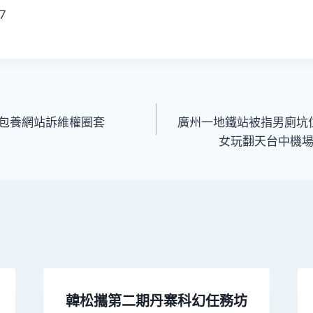
27
包養網站訴維權圈套
廣州一地鐵站被指男廁坑
女玩翻天台中機場
韓松攜第二期丹寨科幻任務坊