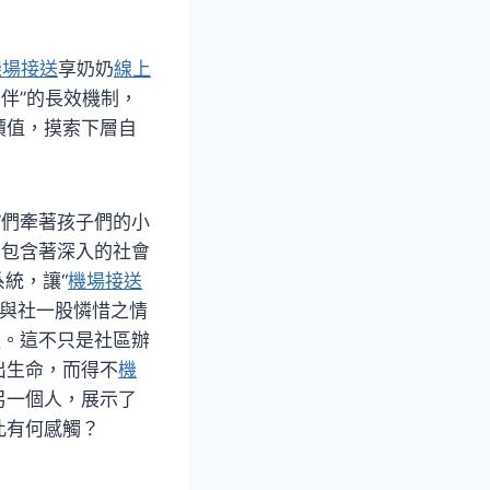
機場接送
享奶奶
線上
伴”的長效機制，
價值，摸索下層自
）
”們牽著孩子們的小
卻包含著深入的社會
統，讓“
機場接送
與社一股憐惜之情
值。這不只是社區辦
出生命，而得不
機
另一個人，展示了
此有何感觸？