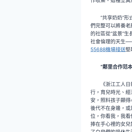
作收集。這種立異
“共享奶奶”
們完整可以將養老
的社區從“盆景”生
社會倫理的天生—
55688機場接送
堅
“鄰里合作范本
《
浙江工人日
行，育兒時光、經
安，照料孩子顯得
後代不在身邊，或
位，你看我，我看
捧在手心裡的女兒
了白叟們的退休生