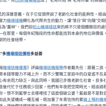
形式，完
Uber機場接送
成了“老有所為”與“老有所養”的無機
形式的深層意義，在于它從頭界說了老齡化社會的能夠性。經
壓力
機場接機
轉化為代際共生的動力，讓“落日”與“向陽”交
長為“叢林”，我們迎
松山機場接送
來的將不只是個體題目的處
—在那里，每個年紀階段的性命都能找到本身的地位與價值
韌的社會紐帶。
”多
機場接送價格
多益善
報
機場送機優惠
》
評論
機場送機服務
作者戴先任：跟著二孩
濟本錢等壓力不竭上升，而不少雙職工家庭中的白叟或不在
心有余而力缺乏。與此同時，我國已步進老齡化社會。良多
是後代忙于任務很少回家，他們有年夜把空閑時光。經由過
你，想不到藍學士去哪裡找了這麼個破公婆？藍爺是不是對
如此失望構成一種互補，既加重了年青怙恃的累
線上預約機
涯，讓他們持續施展光與熱，同時處理了“一老一小”的兩年夜