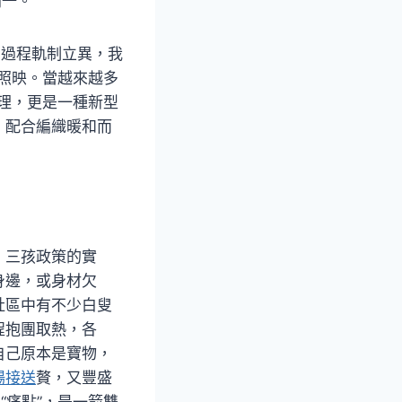
同一。
由過程軌制立異，我
相照映。當越來越多
理，更是一種新型
，配合編織暖和而
、三孩政策的實
身邊，或身材欠
社區中有不少白叟
程抱團取熱，各
自己原本是寶物，
場接送
贅，又豐盛
“痛點”，是一箭雙