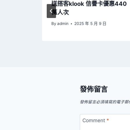
pp時完
送搭客klook 信譽卡優惠440
萬人次
 日
By
admin
2025 年 5 月 9 日
發佈留言
發佈留言必須填寫的電子郵
Comment
*