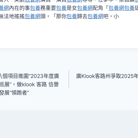
養網
內在的事
包養
務重要
包養
是女
包養網
配角「
包養網
包養
無法地搖搖
包養網
頭，「那你
包養
歸去
包養網
吧，小
十八個項目進圍“2023年度廣
廣Klook客路州爭取20
”，做klook 客路 信譽
展“領跑者”