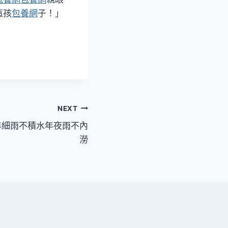
這孩
包養網
子！」
NEXT
25年細雨不積水年夜雨不內
澇