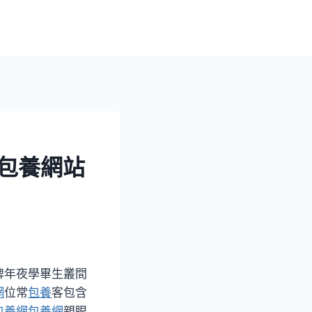
包養網站
牌年夜學畢生叢間
網
位常
包養
客包含
包養網
包養網
親眼