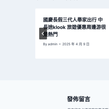
金遭拒絕
國慶長假三代人舉家出行 中
得平易近
長途klook 旅遊優惠周邊游很
是熱門
 日
By
admin
2025 年 4 月 9 日
發佈留言