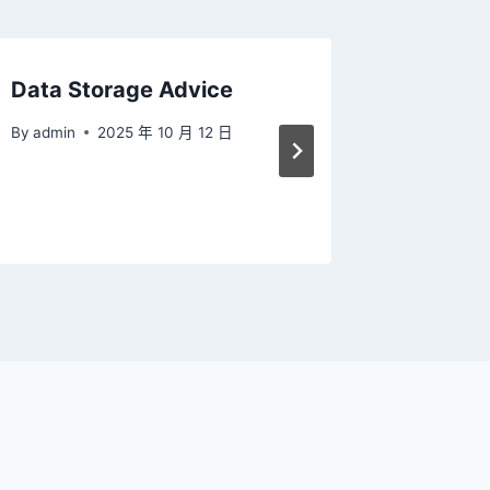
Data Storage Advice
同時接
創切除
By
admin
2025 年 10 月 12 日
月內戰
By
admin