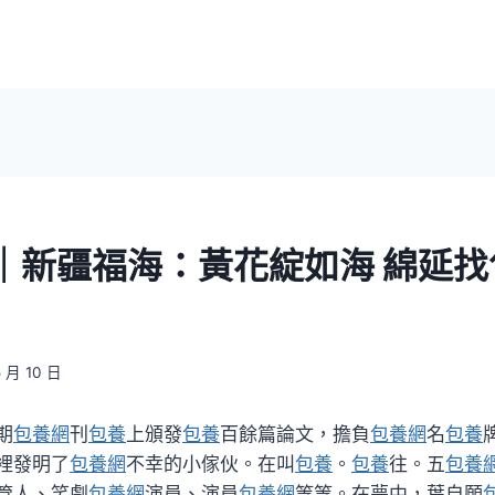
｜新疆福海：黃花綻如海 綿延找
5 月 10 日
期
包養網
刊
包養
上頒發
包養
百餘篇論文，擔負
包養網
名
包養
裡發明了
包養網
不幸的小傢伙。在叫
包養
。
包養
往。五
包養
管人、笑劇
包養網
演員、演員
包養網
等等。在夢中，葉自願