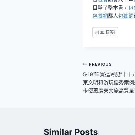
目擊了整本書，
包
包養網
鄰人
包養網
Post
#
[db:标签]
Tags:
文
PREVIOUS
5·19“咩寶巡粵記”｜
章
東文明和游玩優秀案例巡展
導
卡優惠廣東文旅高質量發
覽
Similar Posts