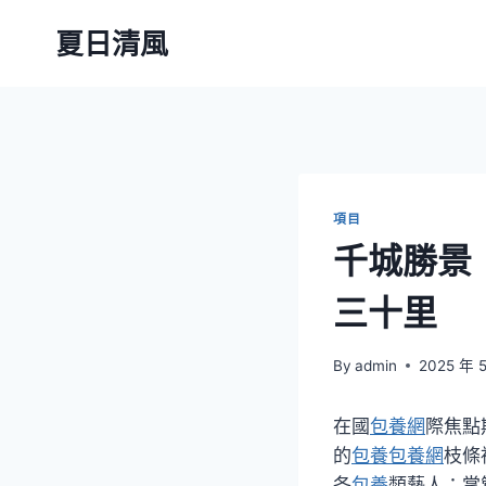
Skip
夏日清風
to
content
項目
千城勝景
三十里
By
admin
2025 年 
在國
包養網
際焦點
的
包養
包養網
枝條
各
包養
類藝人：掌