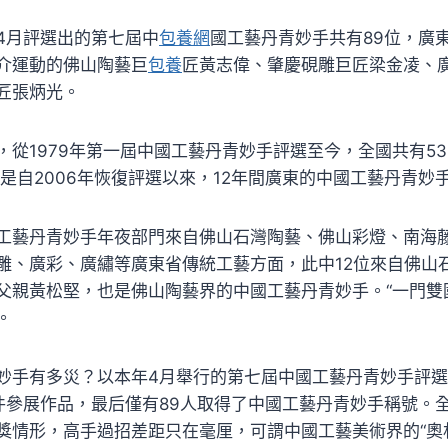
4月評選出的第七屆中
包養網
國工藝丹青妙手共有89位，廣
介運動的佛山陶藝巨
包養
匠黃志偉、肇慶硯雕巨匠梁金凌、
匠張炳光。
，從1979年第一屆中國工藝丹青妙手評選至今，全國共有5
是自2006年恢復評選以來，12年間廣東的中國工藝丹青妙
工藝丹青妙手年夜部門來自佛山石灣陶藝、佛山彩燈、南海
雕、廣彩、廣繡等廣東省傳統工藝方面，此中12位來自佛山
父親黃松堅，也是佛山陶藝界的中國工藝丹青妙手。“一門雙
。
妙手有多災？以本年4月舉行的第七屆中國工藝丹青妙手評
03件參展作品，最后僅有89人取得了中國工藝丹青妙手稱號。
獎情形，高手過招差距只在毫厘，可謂中國工藝美術界的“奧