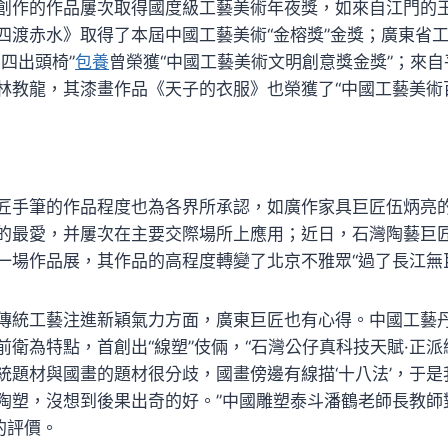
創作的作品屢次取得國度級工藝美術年夜獎，如來自江門的
四渡赤水》取得了本屆中國工藝美術“金榕獎”金獎；廣東省
四出頭椅”
包養
曾榮獲“中國工藝美術文明創意獎金獎”；來
林教龍，其漆畫作品《天子的衣服》也榮獲了“中國工藝美術
匠手筆的作品程度也為各界所承認，如廣作家具巨匠伍炳亮
的最愛，并屢次在主要交際場所上應用；近日，石灣陶藝巨
一場作品展，其作品的高程度轉變了北京不雅眾“過了長江無
傳統工藝注進新穎氣力方面，廣東巨匠也有心得。中國工藝
衛為特點，首創出“線塑”伎倆，“石灣公仔真科技天賦·正派
統題材與國畫的題材很分歧，國畫傍邊有線描‘十八法’，于
陶塑，沒想到後果出奇的好。”中國雕塑泰斗潘鶴老師長教師
的評價。