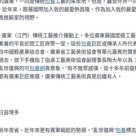
的廣東，一向是傳統
包養
工藝的集聚地，但是，曩昔外界一
”。近年來，跟著國際加入我的最愛熱昌隆，作為加入我的最愛
進進躲家的視野。
18·廣東（江門）傳統工藝推介運動上，多位廣東籍國度級工
素養的平易近間工匠齊聚一堂。這些
包養
巨匠或傳承人所代
自中國輕產業結合會、廣東省工藝美術協會等單元嘉賓的贊
過去，放下手機指了指桌工藝美術協會副理事長陶大年以為：
亂世復興的可
包養網
喜景象。”有不雅眾感嘆，從十多年前復
都有廣東巨匠進選，廣東傳統工藝美術真是后繼有人。
日益增多
術年夜省，近年來更有異軍崛起的勢頭。“亂世復興”
包養
標