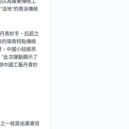
向以為廣東傳統工
“洼地”的南派傳統
藝丹青妙手、后起之
表的嶺南特點傳統
譽，中國小姑娘昂
“此次運動顯示了
辦中國工藝丹青妙
志之一就是由廣東培