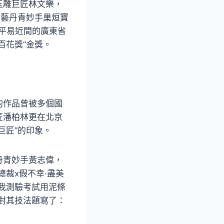
玉雕巨匠林文樂，
工藝丹青妙手巢烜寶
自平易近間的廣東省
百花獎”金獎。
的作品曾被多個國
匠潘柏林更在北京
巨匠”的印象。
丹青妙手黃志偉，
總裁x假不幸·盡美
是我測驗考試用泥條
對其技法題寫了：