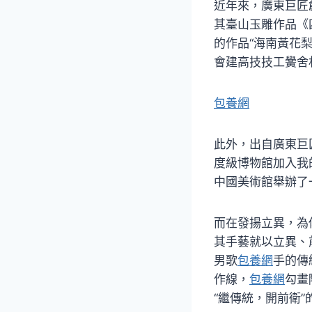
近年來，廣東巨匠
其臺山玉雕作品《
的作品“海南黃花梨
會建高技技工黌舍
包養網
此外，出自廣東巨
度級博物館加入我
中國美術館舉辦了
而在發揚立異，為
其手藝就以立異、前
男歌
包養網
手的傳
作線，
包養網
勾畫
“繼傳統，開前衛”