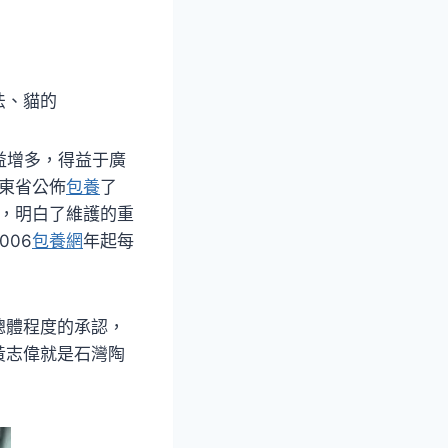
法、貓的
益增多，得益于廣
廣東省公佈
包養
了
劃，明白了維護的重
06
包養網
年起每
總體程度的承認，
黃志偉就是石灣陶