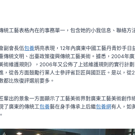
傳統工藝表格內在的事務單一，包含她的小我信息、聯絡方
會副會長伍
包養
炳亮表現，12年內廣東中國工藝丹青妙手日
重傳統文明、出臺政策復興傳統工藝美術。據悉，2004年
美術維護規則》，2006年又公佈了上述維護規則的實行計
進，從各方面鼓勵行業人士參評省巨匠與國巨匠。是以，從20
數都比恢復評選前要多。
匠輩出的景象一方面顯示了工藝美術界對廣東工藝美術創作
現了廣東的傳統工
包養
藝在身手傳承上后繼
包養網
有人，如
。