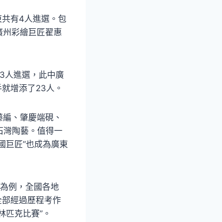
東共有4人進選。包
廣州彩繪巨匠翟惠
33人進選，此中廣
手就增添了23人。
藤編、肇慶端硯、
石灣陶藝。值得一
國巨匠”也成為廣東
選為例，全國各地
全部經過歷程考作
林匹克比賽”。