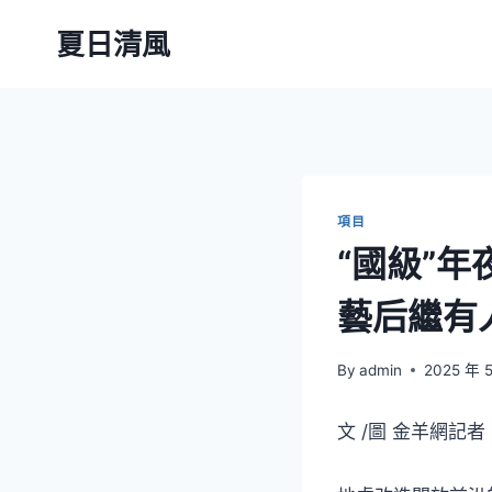
Skip
夏日清風
to
content
項目
“國級”年
藝后繼有
By
admin
2025 年 
文 /圖 金羊網記者