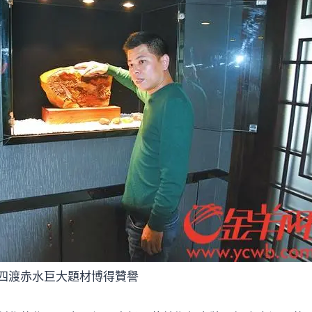
四渡赤水巨大題材博得贊譽