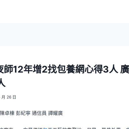
夜師12年增2找包養網心得3人 
人
5 月 26 日
 陳卓棟 彭紀寧 通信員 譚耀廣