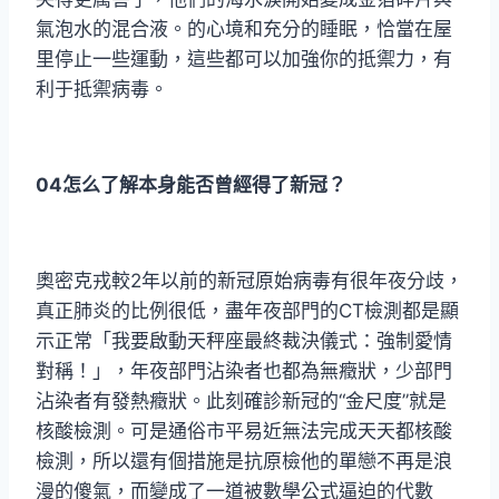
氣泡水的混合液。的心境和充分的睡眠，恰當在屋
里停止一些運動，這些都可以加強你的抵禦力，有
利于抵禦病毒。
04怎么了解本身能否曾經得了新冠？
奧密克戎較2年以前的新冠原始病毒有很年夜分歧，
真正肺炎的比例很低，盡年夜部門的CT檢測都是顯
示正常「我要啟動天秤座最終裁決儀式：強制愛情
對稱！」，年夜部門沾染者也都為無癥狀，少部門
沾染者有發熱癥狀。此刻確診新冠的“金尺度”就是
核酸檢測。可是通俗市平易近無法完成天天都核酸
檢測，所以還有個措施是抗原檢他的單戀不再是浪
漫的傻氣，而變成了一道被數學公式逼迫的代數