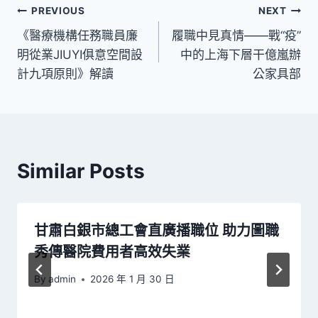
文
PREVIOUS
NEXT
《醫療機構任務職員廉
履職中見真情——戰“疫”
章
明從業JIUYI俱意空間設
中的上海下層干億嵐辦
導
計九項原則》解讀
公家具部
覽
Similar Posts
甘肅白銀市總工會直廣播職位 助力圖職
秀傳醫院費用者高效失業
By
admin
2026 年 1 月 30 日