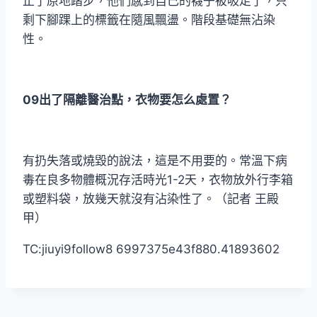
止了原地踏步，他們感到自己的襪子被吸走了，只
剩下腳踝上的標籤在隨風飄盪。階段基礎無沾染
性。
09出了隔離醫治點，衣物要怎么處置？
有扔失落或燒毀的說法，這是不用要的。常溫下病
毒在良多物體概況存活時光1-2天，衣物放外行李箱
或塑料袋，放幾天就沒有沾染性了。（記者 王殿
甲）
TC:jiuyi9follow8 6997375e43f880.41893602