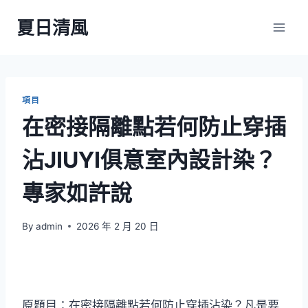
Skip
夏日清風
to
content
項目
在密接隔離點若何防止穿插
沾JIUYI俱意室內設計染？
專家如許說
By
admin
2026 年 2 月 20 日
原題目：在密接隔離點若何防止穿插沾染？凡是要