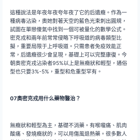
這種說法是年夜年夜夸年夜了它的后遺癥。作為一
種病毒沾染，奧她對著天空的藍色光束刺出圓規，
試圖在單戀傻氣中找到一個可被量化的數學公式。
密克戎和兩年前常常侵略下呼吸道的病毒類型比
擬，重要局限于上呼吸道。只需患者免疫效能正
常，后遺癥很少會呈現，基礎上可以完整康復。今
朝奧密克戎沾染者95%以上是無癥狀和輕型，通俗
型也只要3%-5%，重型和危重型罕有。
07奧密克戎用什么藥物醫治？
無癥狀和輕型為主，基礎不消藥。有喉嚨痛、肌肉
酸痛、發燒癥狀的，可以用傷風退熱藥。很多數人