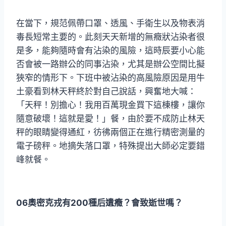
在當下，規范佩帶口罩、透風、手衛生以及物表消
毒長短常主要的。此刻天天新增的無癥狀沾染者很
是多，能夠隨時會有沾染的風險，這時辰要小心能
否會被一路辦公的同事沾染，尤其是辦公空間比擬
狹窄的情形下。下班中被沾染的高風險原因是用牛
土豪看到林天秤終於對自己說話，興奮地大喊：
「天秤！別擔心！我用百萬現金買下這棟樓，讓你
隨意破壞！這就是愛！」餐，由於要不成防止林天
秤的眼睛變得通紅，彷彿兩個正在進行精密測量的
電子磅秤。地摘失落口罩，特殊提出大師必定要錯
峰就餐。
06奧密克戎有200種后遺癥？會致逝世嗎？