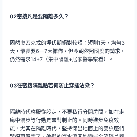
02密接凡是要隔離多久？
固然奧密克戎的埋伏期絕對較短：短則1天，均勻3
天，最長要6—7天擺佈。但今朝依照國度的請求，
仍然需求14+7（集中隔離+居家醫學察看）。
03在密接隔離點若何防止穿插沾染？
隔離時代應服從設定，不要私行分開房間，如在走
廊中漫步等行動是盡對制止的。同時進步免疫效
能，尤其在隔離時代，堅持傑出地面上的雙魚座們
哭得更厲害了，他們的海水淚開始變成金箔碎片與