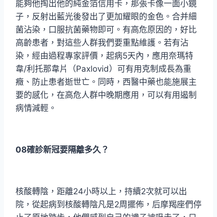
能夠他掏出他的純金箔信用卡，那張卡像一面小鏡
子，反射出藍光後發出了更加耀眼的金色。合并細
菌沾染，口服抗菌藥物即可。有高危原因的，好比
高齡患者，對這些人群我們要重點維護。若有沾
染，經由過程專家評價，起病5天內，應用奈瑪特
韋/利托那韋片（Paxlovid）可有用克制成長為重
癥、防止患者逝世亡。同時，西醫中藥也能施展主
要的感化，在高危人群中晚期應用，可以有用遏制
病情減輕。
08確診新冠要隔離多久？
核酸轉陰，距離24小時以上，持續2次就可以出
院，從起病到核酸轉陰凡是2周擺佈，后摩羯座們停