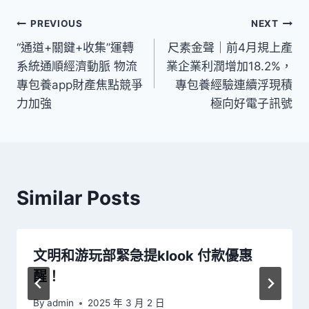
文
PREVIOUS
NEXT
“通道+關鍵+收集”運轉
尺素金聲｜前4月規上產
章
系統通順經濟動脈 物流
業企業利潤增加18.2%，
導
專包養app財產焦點競爭
專包養經驗連續浮現積
力加強
極向好電子訊號
覽
Similar Posts
文明和游玩部緊急提klook 付款優惠
醒！
By
admin
2025 年 3 月 2 日