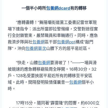
一個半小時所
包養網dcard
有的轉移
“應轉盡轉！”舞陽壩街道黨工委書記雷世軍現
場下達指令：派出所當即拉警惕線，交警對途徑實
行全封鎖管束，嚴禁職員和車輛通行。同時，應急
救濟步隊與社
包養網
區干部
包養網ppt
構成“敲門
隊”，沖向
包養網單次
山體下方的居平易近區。
“快走，山體
包養網
要滑坡了！”——一場與滑
坡競速的應急轉移避險周全睜開。16時30分，32
戶、128名受要挾居平易近所有的轉移至平安區
域。此時，間隔發明險情僅曩昔一
包養網
個半小
時。
17時15分，隨同著“霹雷隆”的悶響，約6000立