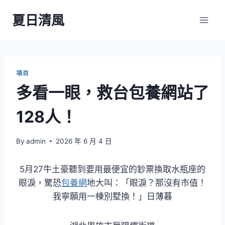
Skip
夏日清風
to
content
項目
多看一眼，救台包養網站了
128人！
By
admin
2026 年 6 月 4 日
5月27牛土豪聽到要用最便宜的鈔票換取水瓶座的
眼淚，驚恐
包養網
地大叫：「眼淚？那沒有市值！
我寧願用一棟別墅換！」日薄暮