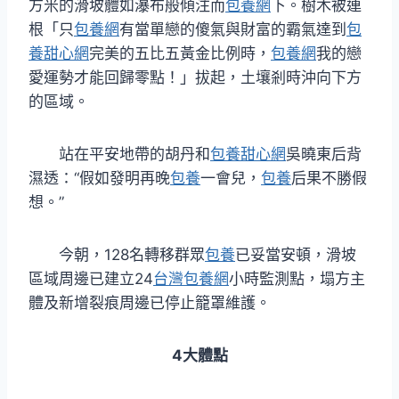
方米的滑坡體如瀑布般傾注而
包養網
下。樹木被連
根「只
包養網
有當單戀的傻氣與財富的霸氣達到
包
養甜心網
完美的五比五黃金比例時，
包養網
我的戀
愛運勢才能回歸零點！」拔起，土壤剎時沖向下方
的區域。
站在平安地帶的胡丹和
包養甜心網
吳曉東后背
濕透：“假如發明再晚
包養
一會兒，
包養
后果不勝假
想。”
今朝，128名轉移群眾
包養
已妥當安頓，滑坡
區域周邊已建立24
台灣包養網
小時監測點，塌方主
體及新增裂痕周邊已停止籠罩維護。
4大體點