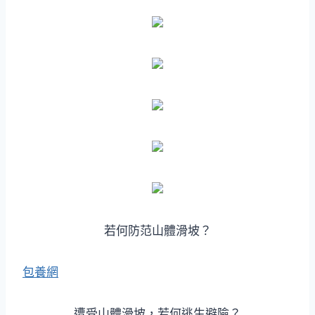
若何防范山體滑坡？
包養網
遭受山體滑坡，若何逃生避險？