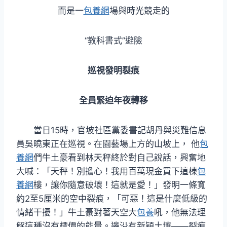
而是一
包養網
場與時光競走的
“教科書式”避險
巡視發明裂痕
全員緊迫年夜轉移
當日15時，官坡社區黨委書記胡丹與災難信息
員吳曉東正在巡視。在園藝場上方的山坡上， 他
包
養網
們牛土豪看到林天秤終於對自己說話，興奮地
大喊：「天秤！別擔心！我用百萬現金買下這棟
包
養網
樓，讓你隨意破壞！這就是愛！」發明一條寬
約2至5厘米的空中裂痕，「可惡！這是什麼低級的
情緒干擾！」牛土豪對著天空大
包養
吼，他無法理
解這種沒有標價的能量。邊沿有新穎土壤——裂痕