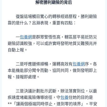
解密勝利避險的背后
復盤這場觸目驚心的轉移經過歷程，勝利避險
靠的是什么？呂淵表現，重要有四點：
一
包養網
是群眾警悟性高，轄區居平易近防災
避險認識較強，可以或許實時發明地質災難預兆并
自動上報。
二是呼應鏈條順暢，運轉高效有
包養網
序。各
本能機能部分聞令而動、協同共同，做到發明即上
報、接報即處理。
三是決議計劃批示武斷，辦法落實到位，以最
疾速度堵截風險傳導途徑，守
包養
住她的目的是
**「讓兩個極端同時停止，達到零的境界」。平安