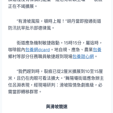
正在不竭擴展。
“有滑坡風險，頓時上報！”胡丹當即撥通街道
防汛抗旱批示部德律風。
街道應急機制敏捷啟動。15時15分，屬這時，
咖啡館內
包養網dcard
。地自規、應急、農業
包養
鄉村等部分任務職員敏捷趕到現場
包養甜心網
。
“我們趕到時，裂痕已從2厘米擴展到10至15厘
米，且仍在肉眼可看法擴大。”舞陽壩街道應急辦主
任呂淵表現，經現場研判：滑坡險情急劇進級，必
需當即轉移群眾。
與滑坡競速