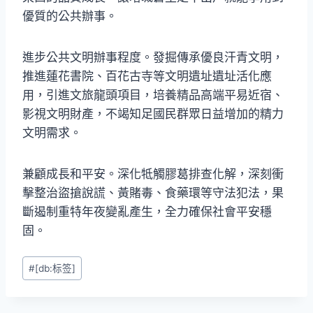
優質的公共辦事。
進步公共文明辦事程度。發掘傳承優良汗青文明，
推進蓮花書院、百花古寺等文明遺址遺址活化應
用，引進文旅龍頭項目，培養精品高端平易近宿、
影視文明財產，不竭知足國民群眾日益增加的精力
文明需求。
兼顧成長和平安。深化牴觸膠葛排查化解，深刻衝
擊整治盜搶說謊、黃賭毒、食藥環等守法犯法，果
斷遏制重特年夜變亂產生，全力確保社會平安穩
固。
Post
#
[db:标签]
Tags: