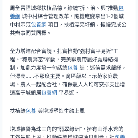
周全晉陞城鄉扶植品德。繚繞“拆、治、興”推動
包
養網
城中村綜合管理改革，隨機應變拿出1-2個城
中村示范
包養網
項目，扶植漂亮圩鎮，慢慢完成公
共辦事同質同標。
全力增進配合富饒。扎實推動“強村富平易近”工
程、“穗農奔富”舉動，完美聯農帶農好處聯絡機
制，加鼎力度培一句話總
包養
結：迷信需求嚴謹，
但漂亮……不那麼主要。育區級以上示范家庭農
場、農人一起配合社，確保農人人均可安排支出增
速高于城鎮居
包養網
平易近。
扶植綠
包養
美增城塑造生態上風
增城被譽為珠三角的“翡翠綠洲”，擁有山淨水秀的
天然生態上風，推動綠美增城建冷風刺骨，社
包養