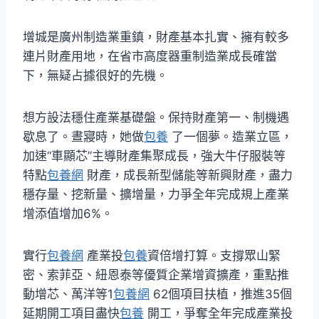
增城是廣州制造業重鎮，財產基本扎實、擁有較多
連片財產用地，在省市高度器重制造業成長確當
下，無疑占據很好的先機。
想方設法穩住產業基礎盤。保持財產第一、制機遇
歇息了。晝寢時，她做
包養
了一個夢。造業立區，
加速“車顯芯”主導財產集聚成長，強大牛仔服裝等
特點
包養網
財產，成長新型儲能等新興財產，盡力
穩存量、挖新量、擴增量，力爭全年完成規上產業
增添值增加6%。
實行
包養網
產業投
包養
資倍增打算。支撐眾山緊
密、索菲亞、紐恩泰等優質企業增資擴產，重點推
動增芯、萬洋等1
包養網
62個項目扶植，推進35個
延期開工項目盡快
包養
開工，爭奪全年完成產業投