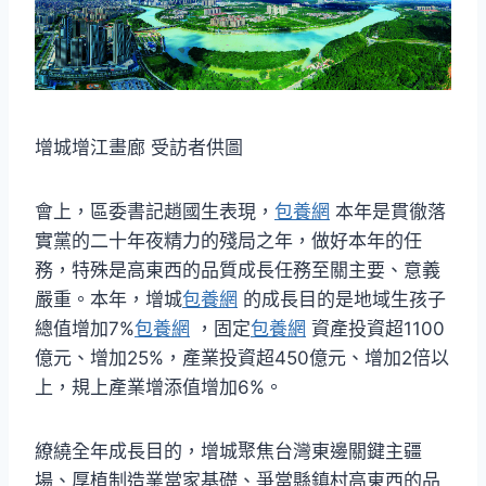
增城增江畫廊 受訪者供圖
會上，區委書記趙國生表現，
包養網
本年是貫徹落
實黨的二十年夜精力的殘局之年，做好本年的任
務，特殊是高東西的品質成長任務至關主要、意義
嚴重。本年，增城
包養網
的成長目的是地域生孩子
總值增加7%
包養網
，固定
包養網
資產投資超1100
億元、增加25%，產業投資超450億元、增加2倍以
上，規上產業增添值增加6%。
繚繞全年成長目的，增城聚焦台灣東邊關鍵主疆
場、厚植制造業當家基礎、爭當縣鎮村高東西的品