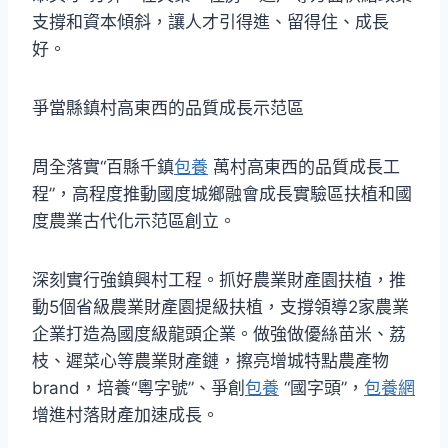
支撐和資本傾斜，讓人才引得進、留得住、成長
好。
爭當縣鎮村高東西的品質成長示范區
周全落實“百縣千鎮
包養
萬村高東西的品質成長工
程”，高程度推動國度城鄉融會成長實驗區扶植和國
度農業古代化示范區創立。
深刻實行強鎮興村工程。抓好農業財產園扶植，推
動5個省級農業財產園提級扶植，支撐領導2家農業
企業打造為國度級龍頭企業。做強做優絲苗米、荔
枝、遲菜心等農業財產鏈，擦亮增城特點農產物
brand，培養“粵字號”、爭創
包養
“國字頭”，
包養網
增進村落財產加速成長。