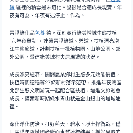
網
區裡的積雪還未熔化。設很是合適成長現實，年
夜有可為、年夜有述停止。作為。
晉陞綠化品
包養
德。深刻實行綠美增城生態扶植
“六年夜舉動”，連續晉陞綠道、碧道，扶植漂亮增
江生態廊道，計劃扶植一批植物園、山地公園、郊
外公園，營建綠美城村夫居周遭的狀況。
成長漂亮經濟。開闢農業鄉村生態多元效能價值，
扶植時間穗稻等27條新村落示范帶，推進年夜灣區
北部生態文明游玩一起配合區扶植，增進文旅融會
成長，摸索新時期綠水青山就是金山銀山的增城途
徑。
深化淨化防治。打好藍天、碧水、凈土捍衛戰，穩
固晉陞年夜墩國考斷面水質達標結果；抓好周遭的