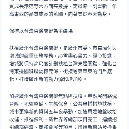
質成長示范等六方面亮數據、定道路，刻畫新一年
高東西的品質成長的藍圖，向著美妙春天動身。
保持以台灣東邊關鍵為主疆場
扶植廣州台灣東邊關鍵，是廣州市委、市當局付與
增城的嚴重任務義務，必需盡心盡力、經心投進。
增城將保持高尺度計劃扶植台灣東邊關鍵，強化台
灣東邊關鍵聯動穗莞深、銜接粵東華東的門戶感
化，打造廣州新的動力源和增加極。
加速廣州台灣東邊關鍵焦點區扶植。重點展開路況
晉陞、地盤整備、生態保育、公共舉措措施扶植、
城市更換新的資料五年夜舉動，加速周邊地盤收拾
收儲，推進保利、新世界等總部項目完工，連續招
引總部經濟、商務會展等項目；增進新塘站及換乘