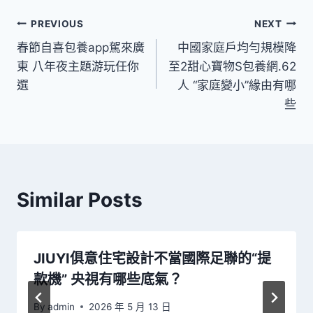
文
PREVIOUS
NEXT
春節自喜包養app駕來廣
中國家庭戶均勻規模降
章
東 八年夜主題游玩任你
至2甜心寶物S包養網.62
導
選
人 “家庭變小”緣由有哪
些
覽
Similar Posts
JIUYI俱意住宅設計不當國際足聯的“提
款機” 央視有哪些底氣？
By
admin
2026 年 5 月 13 日