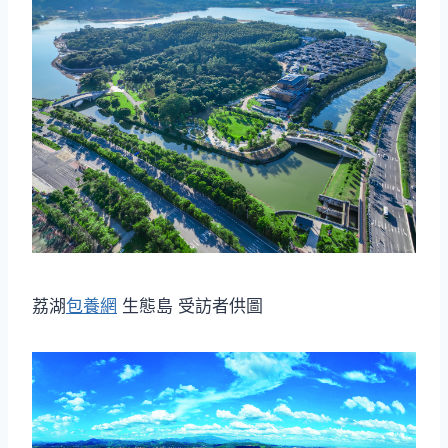
荔湖
包養網
生態島 受訪者供圖