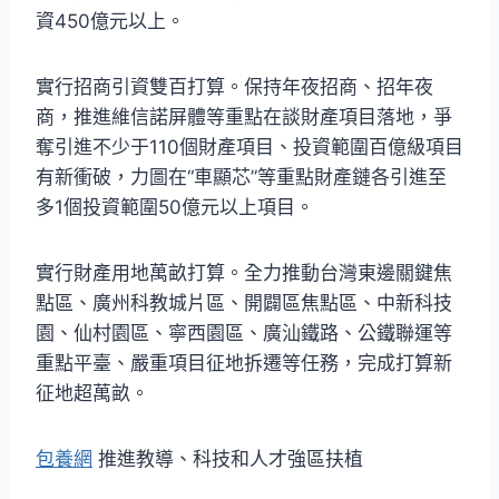
資450億元以上。
實行招商引資雙百打算。保持年夜招商、招年夜
商，推進維信諾屏體等重點在談財產項目落地，爭
奪引進不少于110個財產項目、投資範圍百億級項目
有新衝破，力圖在“車顯芯”等重點財產鏈各引進至
多1個投資範圍50億元以上項目。
實行財產用地萬畝打算。全力推動台灣東邊關鍵焦
點區、廣州科教城片區、開闢區焦點區、中新科技
園、仙村園區、寧西園區、廣汕鐵路、公鐵聯運等
重點平臺、嚴重項目征地拆遷等任務，完成打算新
征地超萬畝。
包養網
推進教導、科技和人才強區扶植