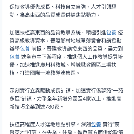
保持教導優先成長、科技自立自強、人才引領驅
動，為高東西的品質成長供給焦點動力。
加速扶植高東西的品質教導系統。積極引進
包養
優
質高級教導資本，晉陞鄉村地域單薄黌舍和講授點
辦學
包養
前提，晉陞教導講授東西的品質，盡力到
包養
達全市中下游程度。推進個人工作教導提質培
優，加速推進廣州科教城、增城職教園區三期扶
植，打造國際一流教導湊集區。
深刻實行立異驅動成長計謀。加速實行僑夢苑“一苑
多區”計謀，力爭全年新增分園區4家以上，推進高
新技巧企業到達780家。
扶植高程度人才窪地焦點引擎。深刻
包養
實行“廣
聚英才”打算，在失業、住房、進戶等方面供給政策