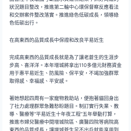
狀況題目整改，推進第二輪中心環保督察反應看法
和交辦案件整改落實。推進綠色低碳成長，領導綠
色低碳出行。
在高東西的品質成長中保證和改良平易近生
完成高東西的品質成長就是為了讓老蒼生的生涯步
步高、喜洋洋。本年增城將拿出110多億元財務資金
用于惠平易近生、防風險、保平安，不竭加強群眾
取得感、幸福感、平安感。
著她想起四周有一家寵物救助站，便抱著貓回身出
了社力處理群眾急難愁盼題目。制訂實行失業、教
導、醫療等“平易近生十年夜工程”五年舉動打算，
推進市婦兒醫療中間增城院區、廣醫四院等病院高
東西的品質成長，讓增城蒼生足不出戶就能享用到