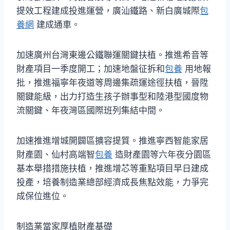
提效工程建成投進運營，廣汕鐵路、新白廣城際
包
養網
建成通車。
加速廣州台灣東邊公鐵聯運關鍵扶植。推進希音等
財產項目一季度開工；加速地盤征拆和
包養
用地報
批，推進福寧年夜道等周邊集疏運途徑扶植，晉陞
關鍵能級，出力打造生孩子辦事型和陸港型國度物
流關鍵、年夜灣區國際班列集結中間。
加速推進增城開闢區擴容提質。推進寧西智能家居
財產園、仙村高端智
包養
造財產園等六年夜分園區
基本舉措措施扶植，推進增芯等重點項目早日建成
投產，培養制造業總部經濟成長焦點效能，力爭完
成保位進位。
制造業當家厚植財產基礎