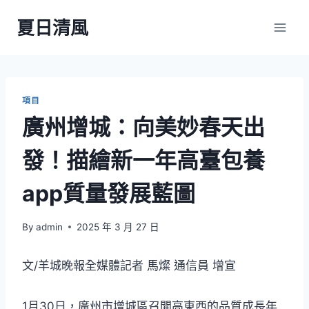
Skip
夏日清風
to
content
項目
廣州增城：向美妙春天出
發！描繪新一年高臺包養
app質量發展藍圖
By
admin
2025 年 3 月 27 日
文/羊城晚報全媒體記者 馬燦 通信員 增宣
1月30日，廣州市增城區召開高東西的品質成長年