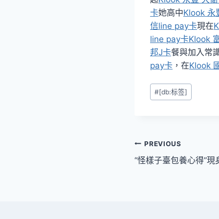
卡
她高中
Klook 
信line pay卡
現在
K
line pay卡
Klook
邦J卡
餐與加入常
pay卡
，在
Klook
Post
#
[db:标签]
Tags:
文
PREVIOUS
“怪樣子臺包養心得”現
章
導
覽