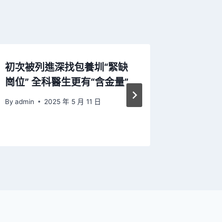
初次被列進深找包養圳“緊缺
頭痛“
崗位” 全科醫生更有“含金量”
暗藏致
機……
By
admin
2025 年 5 月 11 日
By
admin