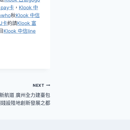
e pay卡
，
Klook 中
awho
秋
Klook 中信
邦J卡
約請
Klook 富
目
Klook 中信line
NEXT
”新航道 廣州全力建臺包
價錢設陸地創新發展之都