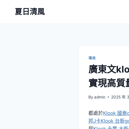
Skip
夏日清風
to
content
項目
廣東文kl
實現高質
By
admin
2025 年 
都處於
Klook 國泰
邦J卡
Klook 台新g
起
Klook 永豐 大衛