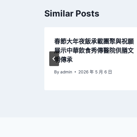
Similar Posts
家藥監局
春節大年夜飯承載團聚與祝願
陳時飛被
展示中華飲食秀傳醫院供膳文
開除黨籍
明傳承
日
By
admin
2026 年 5 月 6 日