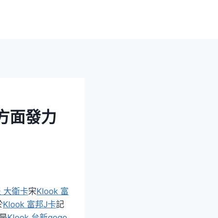
6方面發力
永豐 大衛卡
宋
Klook 富
於
Klook 富邦J卡
記
是
Klook 台新gogo