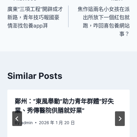
文
廣東“三項工程”開辟成才
焦作這兩名小女孩在派
章
新路，青年技巧報國豪
出所放下一個紅包就
導
情澎找包養app湃
跑，咋回喜包養網站
事？
覽
Similar Posts
鄭州：“東風舉動”助力青年群體“好失
業、秀傳醫院供膳就好業”
By
admin
2026 年 1 月 20 日