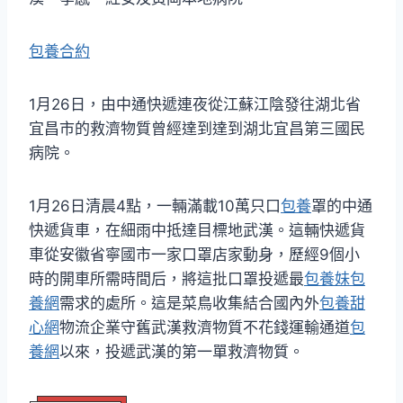
包養合約
1月26日，由中通快遞連夜從江蘇江陰發往湖北省
宜昌市的救濟物質曾經達到達到湖北宜昌第三國民
病院。
1月26日清晨4點，一輛滿載10萬只口
包養
罩的中通
快遞貨車，在細雨中抵達目標地武漢。這輛快遞貨
車從安徽省寧國市一家口罩店家動身，歷經9個小
時的開車所需時間后，將這批口罩投遞最
包養妹
包
養網
需求的處所。這是菜鳥收集結合國內外
包養甜
心網
物流企業守舊武漢救濟物質不花錢運輸通道
包
養網
以來，投遞武漢的第一單救濟物質。