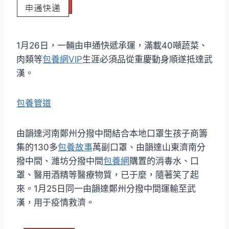
1月26日，一輛由申通快遞承運，滿載40噸蔬菜、
肉類等
包養網VIP
生涯必須品從重慶動身順遂抵達武
漢。
包養管道
由韻達河南鄭州分撥中間結合本地口罩生孩子商籌
集的130多
包養故事
萬副口罩、由韻達山東濟南分
撥中間、濰坊分撥中間
包養網
購置的消毒水、口
罩、醫用酒精等醫療物質，已于麼，隨著笑了起
來。1月25日同一由韻達鄭州分撥中間運輸至武
漢，用于疫情救濟。