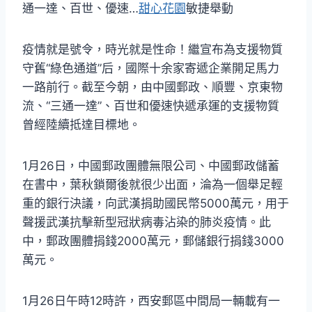
通一達、百世、優速…
甜心花園
敏捷舉動
疫情就是號令，時光就是性命！繼宣布為支援物質
守舊“綠色通道”后，國際十余家寄遞企業開足馬力
一路前行。截至今朝，由中國郵政、順豐、京東物
流、“三通一達”、百世和優速快遞承運的支援物質
曾經陸續抵達目標地。
1月26日，中國郵政團體無限公司、中國郵政儲蓄
在書中，葉秋鎖爾後就很少出面，淪為一個舉足輕
重的銀行決議，向武漢捐助國民幣5000萬元，用于
聲援武漢抗擊新型冠狀病毒沾染的肺炎疫情。此
中，郵政團體捐錢2000萬元，郵儲銀行捐錢3000
萬元。
1月26日午時12時許，西安郵區中間局一輛載有一