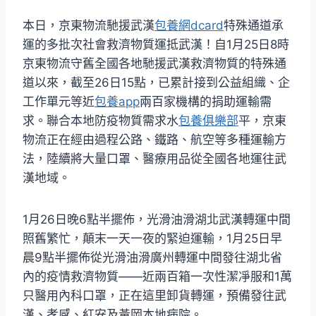
本日，京東物流馳援武漢
包養網dcard
特殊通道承
運的多批次社會救濟物質運抵武漢！自1月25日8時
京東物流守舊全國各地馳援武漢救濟物質的特殊通
道以來，截至26日15點，已累計接到公益組織、企
工作單元等近
包養app
兩百家機構的捐助運輸需
求。聯合本地防疫物質需求水
包養俱樂部
平，京東
物流正在經由過程公路、鐵路、航空等多種運輸方
法，陸續將大量口罩、醫療用品從全國各地運往武
漢地域。
1月26日晚6點半擺佈，光滑油滑湖北武漢轉運中間
照舊繁忙，顛末一天一夜的緊迫運輸，1月25日早
晨9點半擺佈從光滑油滑廣州轉運中間發往湖北省
內的疫情救濟物質——近兩百箱一次性潔凈服和1萬
只醫用內科口罩，正在這里卸貨轉運，預備發往武
漢、孝感、紅安及黃岡本地病院。