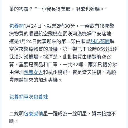
葉的答覆？ “一小我長得美麗，唱歌也難聽。”
包養網
1月24日下戰書2時30分，一架載有16噸醫
療物質的順豐航空飛機在武漢河漢機場平安落地。
這是1月24日武漢迎來的第二架由順豐
甜心花園
航
空運來醫療物質的飛機，第一架已于12時05分抵達
武漢河漢機場。據清楚，此批物質由順豐航空召
募，重要是藥品和口罩，一共32噸。兩架飛機分辨
由深圳
包養女人
和杭州騰飛，皆是當天往復，為順
豐團體請求的加班專機。
包養網單次
包養妹
二線明
包養感情
星一躍成為一線明星，資本接連不
斷。