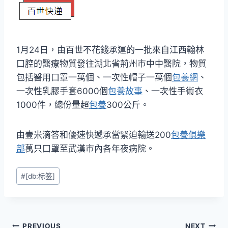
1月24日，由百世不花錢承運的一批來自江西翰林
口腔的醫療物質發往湖北省荊州市中中醫院，物質
包括醫用口罩一萬個、一次性帽子一萬個
包養網
、
一次性乳膠手套6000個
包養故事
、一次性手術衣
1000件，總份量超
包養
300公斤。
由壹米滴答和優速快遞承當緊迫輸送200
包養俱樂
部
萬只口罩至武漢市內各年夜病院。
Post
#
[db:标签]
Tags:
PREVIOUS
NEXT