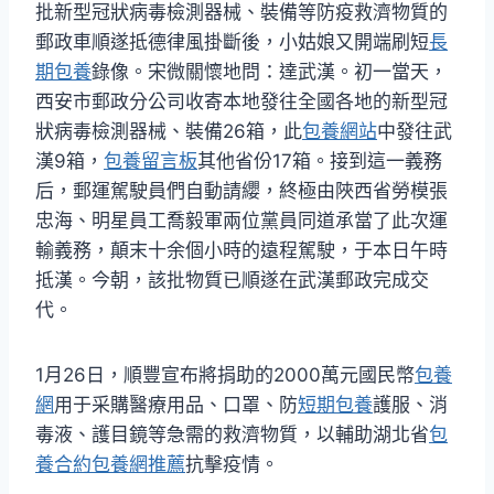
批新型冠狀病毒檢測器械、裝備等防疫救濟物質的
郵政車順遂抵德律風掛斷後，小姑娘又開端刷短
長
期包養
錄像。宋微關懷地問：達武漢。初一當天，
西安市郵政分公司收寄本地發往全國各地的新型冠
狀病毒檢測器械、裝備26箱，此
包養網站
中發往武
漢9箱，
包養留言板
其他省份17箱。接到這一義務
后，郵運駕駛員們自動請纓，終極由陜西省勞模張
忠海、明星員工喬毅軍兩位黨員同道承當了此次運
輸義務，顛末十余個小時的遠程駕駛，于本日午時
抵漢。今朝，該批物質已順遂在武漢郵政完成交
代。
1月26日，順豐宣布將捐助的2000萬元國民幣
包養
網
用于采購醫療用品、口罩、防
短期包養
護服、消
毒液、護目鏡等急需的救濟物質，以輔助湖北省
包
養合約
包養網推薦
抗擊疫情。