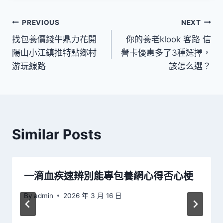
文
PREVIOUS
NEXT
找包養價錢牛鼎力花開
你的養老klook 客路 信
章
陽山小江鎮推特點鄉村
譽卡優惠多了3種選擇，
導
游玩線路
該怎么選？
覽
Similar Posts
一滴血疾速辨別能專包養網心得否心梗
By
admin
2026 年 3 月 16 日