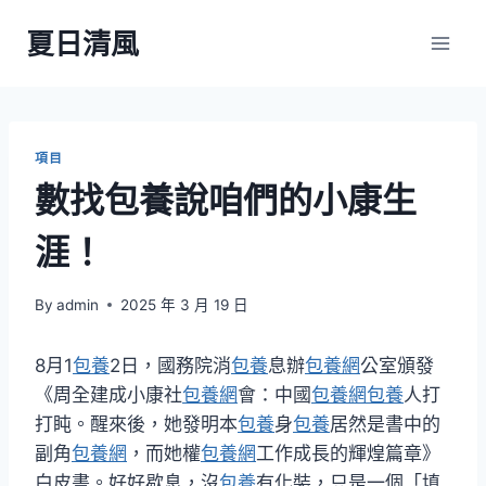
Skip
夏日清風
to
content
項目
數找包養說咱們的小康生
涯！
By
admin
2025 年 3 月 19 日
8月1
包養
2日，國務院消
包養
息辦
包養網
公室頒發
《周全建成小康社
包養網
會：中國
包養網
包養
人打
打盹。醒來後，她發明本
包養
身
包養
居然是書中的
副角
包養網
，而她權
包養網
工作成長的輝煌篇章》
白皮書。好好歇息，沒
包養
有化裝，只是一個「填