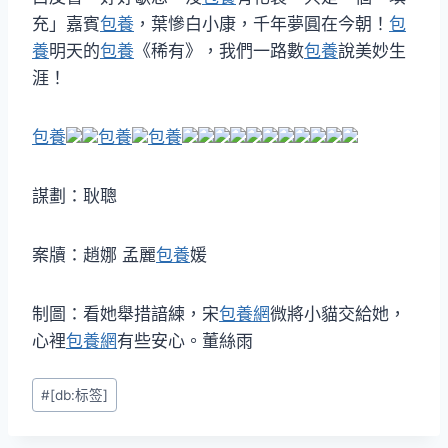
充」嘉賓
包養
，葉慘白小康，千年夢圓在今朝！
包
養
明天的
包養
《稀有》，我們一路數
包養
說美妙生
涯！
包養
包養
包養
謀劃：耿聰
案牘：趙娜 孟麗
包養
媛
制圖：看她舉措諳練，宋
包養網
微將小貓交給她，
心裡
包養網
有些安心。董絲雨
Post
#
[db:标签]
Tags: