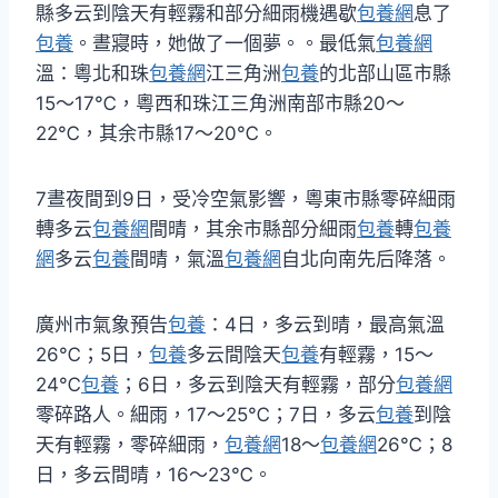
縣多云到陰天有輕霧和部分細雨機遇歇
包養網
息了
包養
。晝寢時，她做了一個夢。。最低氣
包養網
溫：粵北和珠
包養網
江三角洲
包養
的北部山區市縣
15～17℃，粵西和珠江三角洲南部市縣20～
22℃，其余市縣17～20℃。
7晝夜間到9日，受冷空氣影響，粵東市縣零碎細雨
轉多云
包養網
間晴，其余市縣部分細雨
包養
轉
包養
網
多云
包養
間晴，氣溫
包養網
自北向南先后降落。
廣州市氣象預告
包養
：4日，多云到晴，最高氣溫
26℃；5日，
包養
多云間陰天
包養
有輕霧，15～
24℃
包養
；6日，多云到陰天有輕霧，部分
包養網
零碎路人。細雨，17～25℃；7日，多云
包養
到陰
天有輕霧，零碎細雨，
包養網
18～
包養網
26℃；8
日，多云間晴，16～23℃。