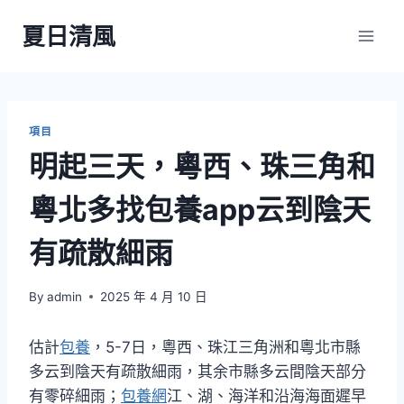
Skip
夏日清風
to
content
項目
明起三天，粵西、珠三角和
粵北多找包養app云到陰天
有疏散細雨
By
admin
2025 年 4 月 10 日
估計
包養
，5-7日，粵西、珠江三角洲和粵北市縣
多云到陰天有疏散細雨，其余市縣多云間陰天部分
有零碎細雨；
包養網
江、湖、海洋和沿海海面遲早