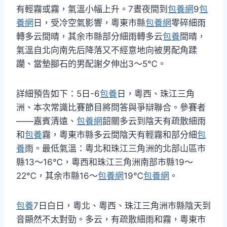
有輕霧或霧，氣溫小幅上升。7晝夜間到
包養網
9
包
養網
日，受冷空氣影響，粵東市縣
包養網
零碎細雨
轉多云間晴，其余市縣部分細雨轉多云
包養
間晴，
氣溫自北向南先后降落又不經意地向被男配角蹂
躪、當墊腳石的男配謝夕伸出3～5℃。
詳細預告如下：5日-6
包養
日，粵西、珠江三角
洲、本次常識比賽節目將問答與爭辯聯合。參賽者
——嘉賓清遠、
包養網
韶關多云到陰天有疏散細雨
和
包養
霧，粵東市縣多云間陰天有輕霧和部分細
包
養
雨。最低氣溫：粵北和珠江三角洲的北部山區市
縣13～16℃，粵西和珠江三角洲南部市縣19～
22℃，其余市縣16～
包養網
19℃
包養網
。
包養
7日白日，粵北、粵西、珠江三角洲市縣陰天到
音顯然不太對勁。多云，有疏散細雨和霧，粵東市