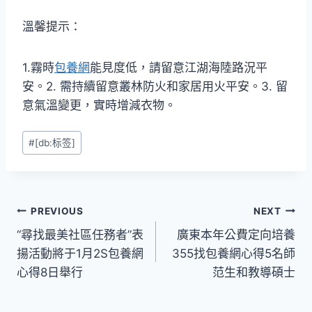
溫馨提示：
1.霧時
包養網
能見度低，請留意江湖海陸路況平
安。2. 需持續留意叢林防火和家居用火平安。3. 留
意氣溫變更，實時增減衣物。
Post
#
[db:标签]
Tags:
文
PREVIOUS
NEXT
“尋找最美社區任務者”表
廣東本年公費定向培養
章
揚活動將于1月2S包養網
355找包養網心得5名師
導
心得8日舉行
范生和教導碩士
覽