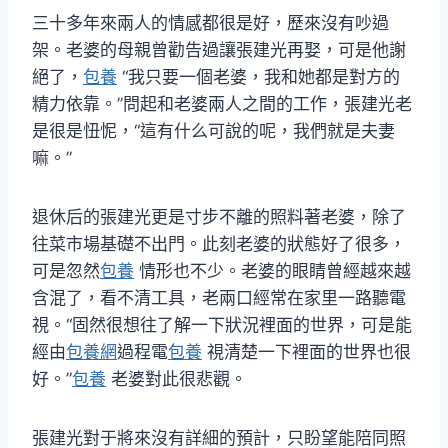
三十多年來兩人的情感都很是好，歷來沒有吵過
架。老婆的母親曾勸告過讓張建光再娶，可是他謝
絕了，
包養
“我只要一個老婆，我和她都是對方的
精力依靠。”問起和老婆兩人之間的工作，張建光老
是很是忸怩，“這有什么可說的呢，我們就是夫妻
嘛。”
退休后的張建光更是寸步不離的照料著老婆，除了
往菜市場基礎不出門。此刻老婆的狀態好了很多，
可是忽然
包養
情形也不少。老婆的眼睛曾經越來越
含混了，看不清工具，老兩口經常在家里一路聽電
視。“固然很想往了解一下狀況裡面的世界，可是能
經由
包養網
過程電
包養
視清楚一下裡面的世界也很
好。”
包養
老婆對此很悲觀。
張建光對于將來沒有詳細的預計，只盼望能陪同照