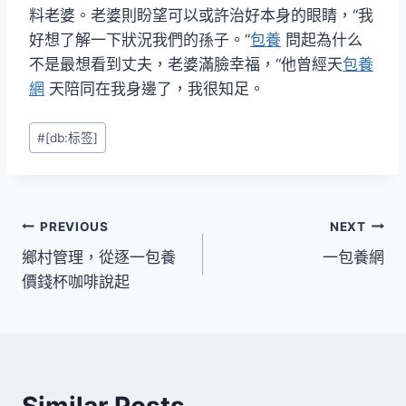
料老婆。老婆則盼望可以或許治好本身的眼睛，“我
好想了解一下狀況我們的孫子。”
包養
問起為什么
不是最想看到丈夫，老婆滿臉幸福，“他曾經天
包養
網
天陪同在我身邊了，我很知足。
Post
#
[db:标签]
Tags:
文
PREVIOUS
NEXT
鄉村管理，從逐一包養
一包養網
章
價錢杯咖啡說起
導
覽