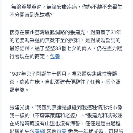
“無論貧賤貧窮，無論安康疾病，你能不離不棄畢生
不分開直到永遠嗎?”
棲身在廣州荔灣區鶴洞路的張建光，對癱瘓了31年
的老婆馮采蓮的無微不至的照料，是對成婚誓詞的
最好詮釋。過了整整33個七夕的兩人，仍在盡力踐
行著現在的商定。
包養
1987年兒子剛誕生十個月，馮彩蓮突焦慮性脊髓
炎，癱瘓在床，自此張建光便辭往了任務，悉心照
顧老婆。
張建光說，“我感到無論是誰碰到我這種情形城市像
我一樣的（不廢棄家庭和老婆）。”張建光和馮彩蓮
在成婚時既沒有山盟也沒有海誓，僅僅是經由過程
鄰居的先
包養網
容熟
包養
悉后一年就成婚，可是張