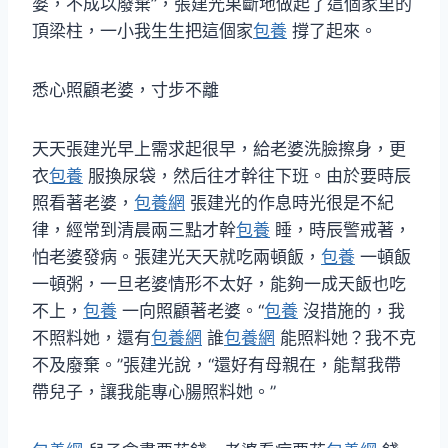
婆，不成以廢棄”，張建光果斷地做起了這個家里的
頂梁柱，一小我生生把這個家
包養
撐了起來。
悉心照顧老婆，寸步不離
天天張建光早上需求起很早，給老婆洗臉擦身，更
衣
包養
服換尿袋，然后往才幹往下班。由於要時辰
照看著老婆，
包養網
張建光的作息時光很是不紀
律，經常到清晨兩三點才幹
包養
睡，時辰警戒著，
怕老婆發病。張建光天天就吃兩頓飯，
包養
一頓飯
一頓粥，一旦老婆情形不太好，能夠一成天飯也吃
不上，
包養
一向照顧著老婆。“
包養
沒措施的，我
不照料她，還有
包養網
誰
包養網
能照料她？我不克
不及廢棄。”張建光說，“還好有母親在，能幫我帶
帶兒子，讓我能專心腸照料她。”