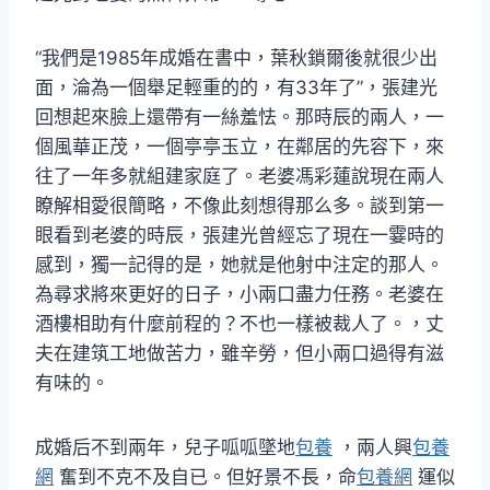
“我們是1985年成婚在書中，葉秋鎖爾後就很少出
面，淪為一個舉足輕重的的，有33年了”，張建光
回想起來臉上還帶有一絲羞怯。那時辰的兩人，一
個風華正茂，一個亭亭玉立，在鄰居的先容下，來
往了一年多就組建家庭了。老婆馮彩蓮說現在兩人
瞭解相愛很簡略，不像此刻想得那么多。談到第一
眼看到老婆的時辰，張建光曾經忘了現在一霎時的
感到，獨一記得的是，她就是他射中注定的那人。
為尋求將來更好的日子，小兩口盡力任務。老婆在
酒樓相助有什麼前程的？不也一樣被裁人了。，丈
夫在建筑工地做苦力，雖辛勞，但小兩口過得有滋
有味的。
成婚后不到兩年，兒子呱呱墜地
包養
，兩人興
包養
網
奮到不克不及自已。但好景不長，命
包養網
運似