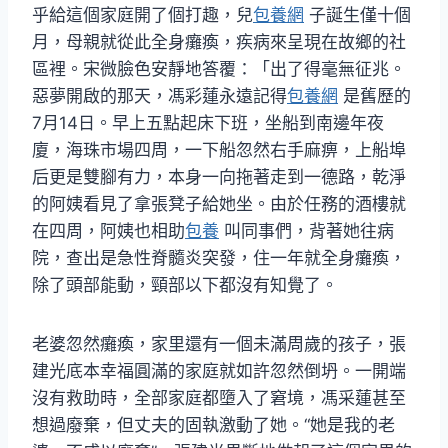
乎給這個家庭開了個打趣，兒
包養網
子誕生僅十個
月，母親就從此全身癱瘓，疾病來呈現在故鄉的社
區裡。宋微臉色安靜地答覆：「出了得毫無征兆。
惡夢開啟的那天，馮彩蓮永遠記得
包養網
是舊歷的
7月14日。早上五點起床下班，坐船到南邊年夜
廈，海珠市場四周，一下船忽然右手麻痹，上船埠
后更是雙腳有力，本身一向拖著走到一德路，乾淨
的阿姨看見了拿張凳子給她坐。由於任務的酒樓就
在四周，阿姨也相助
包養
叫同事們，背著她往病
院，查出是急性脊髓炎突發，住一年就全身癱瘓，
除了頭部能動，頸部以下都沒有知覺了。
老婆忽然癱瘓，家里還有一個未滿周歲的孩子，張
建光底本幸福圓滿的家庭就如許忽然倒坍。一開端
沒有救助時，全部家庭都墮入了窘境，馮采蓮甚至
想過廢棄，但丈夫的固執激動了她。“她是我的老