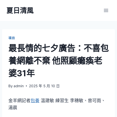
Skip
夏日清風
to
content
項目
最長情的七夕廣告：不喜包
養網離不棄 他照顧癱瘓老
婆31年
By
admin
2025 年 5 月 10 日
金羊網記者
包養
溫建敏 練習生 李穗敏、曾可雨、
湯晨