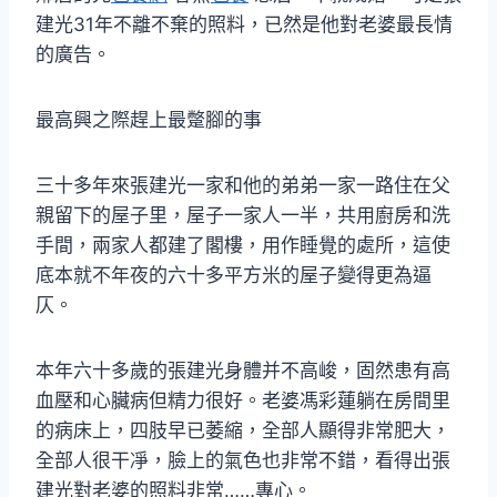
建光31年不離不棄的照料，已然是他對老婆最長情
的廣告。
最高興之際趕上最蹩腳的事
三十多年來張建光一家和他的弟弟一家一路住在父
親留下的屋子里，屋子一家人一半，共用廚房和洗
手間，兩家人都建了閣樓，用作睡覺的處所，這使
底本就不年夜的六十多平方米的屋子變得更為逼
仄。
本年六十多歲的張建光身體并不高峻，固然患有高
血壓和心臟病但精力很好。老婆馮彩蓮躺在房間里
的病床上，四肢早已萎縮，全部人顯得非常肥大，
全部人很干凈，臉上的氣色也非常不錯，看得出張
建光對老婆的照料非常……專心。