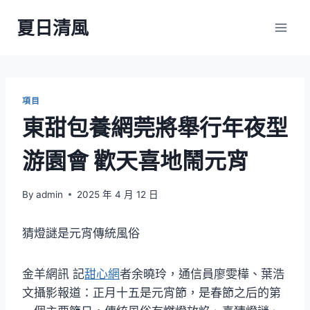
Skip
夏日清風
to
content
項目
東甜包養網莞將舉行年夜型
游園會 歡天喜地鬧元宵
By
admin
2025 年 4 月 12 日
​猜燈謎是元宵傳統風俗
金羊網訊 記
甜心網
者余曉玲，通信員廖雯樺、葉浩
文攝影報道：正月十五是元宵節，是春節之后的第