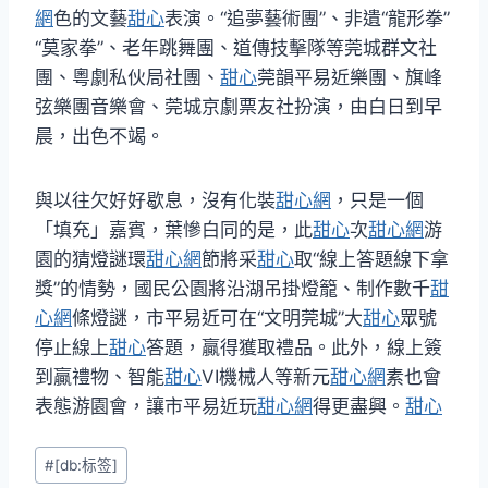
網
色的文藝
甜心
表演。“追夢藝術團”、非遺“龍形拳”
“莫家拳”、老年跳舞團、道傳技擊隊等莞城群文社
團、粵劇私伙局社團、
甜心
莞韻平易近樂團、旗峰
弦樂團音樂會、莞城京劇票友社扮演，由白日到早
晨，出色不竭。
與以往欠好好歇息，沒有化裝
甜心網
，只是一個
「填充」嘉賓，葉慘白同的是，此
甜心
次
甜心網
游
園的猜燈謎環
甜心網
節將采
甜心
取“線上答題線下拿
獎”的情勢，國民公園將沿湖吊掛燈籠、制作數千
甜
心網
條燈謎，市平易近可在“文明莞城”大
甜心
眾號
停止線上
甜心
答題，贏得獲取禮品。此外，線上簽
到贏禮物、智能
甜心
VI機械人等新元
甜心網
素也會
表態游園會，讓市平易近玩
甜心網
得更盡興。
甜心
Post
#
[db:标签]
Tags: