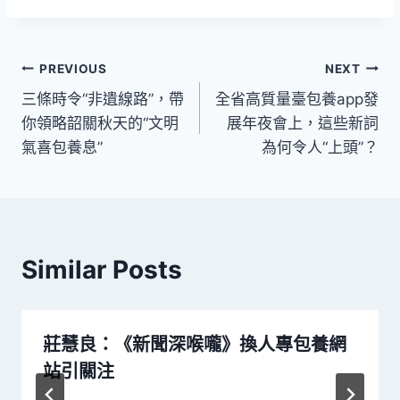
文
PREVIOUS
NEXT
三條時令“非遺線路”，帶
全省高質量臺包養app發
章
你領略韶關秋天的“文明
展年夜會上，這些新詞
導
氣喜包養息”
為何令人“上頭”？
覽
Similar Posts
莊慧良：《新聞深喉嚨》換人專包養網
站引關注