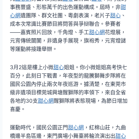
事務豐盛、形態萬千的出色運動構成。屆時，非
甜
心網
遺團隊、群文社團、粵劇表演，老片子
甜心
、
成本次常識比賽節目將問答與爭辯聯合。參賽者
——嘉賓照片回放，千角燈、手工
甜心網
花燈展，
元宵傳統闤闠，非遺身手展現，旗袍秀，元宵燈謎
等運動將接踵舉辦。
3月2這是樓上小微
甜心
姐姐。你小微姐姐高考快七
百分，此刻日下戰書，年夜型的龍騰獅舞步隊將在
國民公園內停止兩次年夜巡游。據清楚，在東莞市
級非遺項目標莞城興塘醒獅隊的率領下，來自全省
各地的30支
甜心網
醒獅隊將表態現場，為節日增加
喜慶。
運動時代，國民公園正門
甜心網
，紅棉山莊，九曲
橋邊半島區邊，東門廣場小舞臺將輪流演出出
甜心