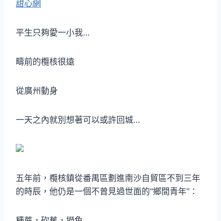
甜心網
平生只夠愛一小我…
疇前的欖核很遠
從廣州動身
一天之內就別想著可以或許回城…
五年前，欖核鎮從番禺區劃進南沙自貿區不到三年
的時辰，他仍是一個不曾見過世面的“鄉間青年”：
種蔗，砍蕉，撈魚……