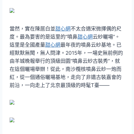
當然，實在陳居白並
甜心網
不太合適宋微擇偶的尺
度。最為要害的是這里的“噴鼻
甜心網
云紗曬場”。
這里是全國產量
甜心網
最年夜的噴鼻云紗基地。已
經默默無聞，無人問津。2015年，一場史無前例的
由羊城晚報舉行的頂級田園“噴鼻云紗古裝秀”，就
在這個曬場舉辦！從此，南沙欖核噴鼻云紗一炮而
紅，從一個通俗曬場基地，走向了非遺古裝嘉會的
前沿，一向走上了北京最頂級的時髦T臺——