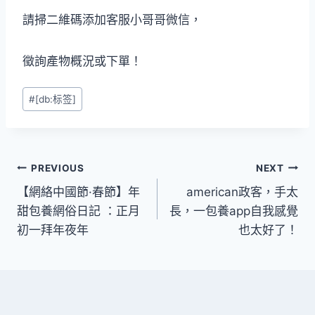
請掃二維碼添加客服小哥哥微信，
徵詢產物概況或下單！
Post
#
[db:标签]
Tags:
文
PREVIOUS
NEXT
【網絡中國節·春節】年
american政客，手太
章
甜包養網俗日記 ：正月
長，一包養app自我感覺
導
初一拜年夜年
也太好了！
覽