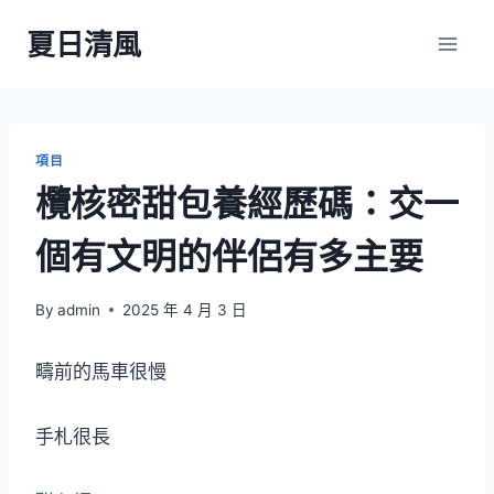
Skip
夏日清風
to
content
項目
欖核密甜包養經歷碼：交一
個有文明的伴侶有多主要
By
admin
2025 年 4 月 3 日
疇前的馬車很慢
手札很長