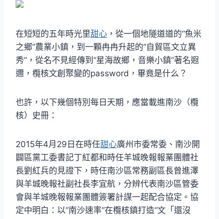
在短短的五年時光里
甜心
，從一個地隧道道的“魚米
之鄉”農業小鎮，到一顆冉冉升起的“自貿區文立異
秀”，從名不見經傳到“星海故鄉，音樂小鎮”著名遐
邇，欖核文創聚變的password，畢竟是什么？
也許，以下幾個特別每日天期，應當載進南沙（欖
核）史冊：
2015年4月29日在時任
甜心
廣州市委常委、南沙開
闢區黨工委書記丁紅都和時任羊城晚報報業團體社
長劉紅兵的見證下，時任南沙區常務副區長曾進澤
與羊城晚報社副社長李宜航，分辨代表南沙區管委
會與羊城晚報報業團體簽署計謀一起配合協定。協
定中明白：以“南沙速率”在欖核鎮打造“文「還沒