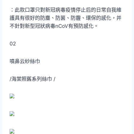
：此款口罩只對新冠病毒疫情停止后的日常自我維
護具有很好的防塵、防菌、防霾、環保的感化，并
不針對新型冠狀病毒nCoV有預防感化。
02
噴鼻云紗絲巾
/海棠照舊系列絲巾 /