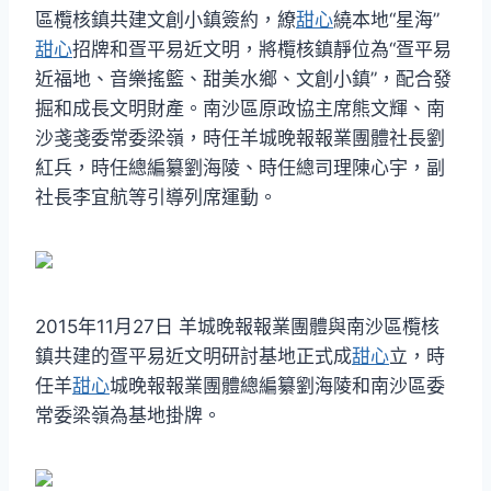
區欖核鎮共建文創小鎮簽約，繚
甜心
繞本地“星海”
甜心
招牌和疍平易近文明，將欖核鎮靜位為“疍平易
近福地、音樂搖籃、甜美水鄉、文創小鎮”，配合發
掘和成長文明財產。南沙區原政協主席熊文輝、南
沙戔戔委常委梁嶺，時任羊城晚報報業團體社長劉
紅兵，時任總編纂劉海陵、時任總司理陳心宇，副
社長李宜航等引導列席運動。
2015年11月27日 羊城晚報報業團體與南沙區欖核
鎮共建的疍平易近文明研討基地正式成
甜心
立，時
任羊
甜心
城晚報報業團體總編纂劉海陵和南沙區委
常委梁嶺為基地掛牌。