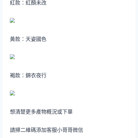
紅款：紅顏未改
黃款：天姿國色
褐款：錦衣夜行
想清楚更多產物概況或下單
請掃二維碼添加客服小哥哥微信