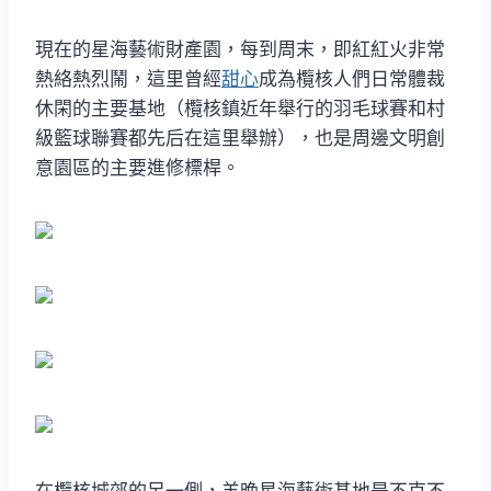
現在的星海藝術財產園，每到周末，即紅紅火非常
熱絡熱烈鬧，這里曾經
甜心
成為欖核人們日常體裁
休閑的主要基地（欖核鎮近年舉行的羽毛球賽和村
級籃球聯賽都先后在這里舉辦），也是周邊文明創
意園區的主要進修標桿。
在欖核城郊的另一側，羊晚星海藝術基地是不克不