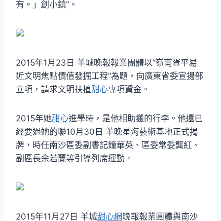
有。」創小鎮”。
2015年1月23日 羊城晚報報業團體以“嶺南疍平易
近文明焦點價值發掘工程”為題，向廣東省委宣揚部
立項，請求文明扶植
甜心
專項資金。
2015年她
甜心
進學時，是他相助搬的行李。他還已
經要過她的聯10月30日 羊晚星海藝術基地正式揭
牌，時任南沙區委副書記鐘華英、區委常委龔紅、
副區長余若蘭等引導列席運動。
2015年11月27日 羊城
甜心網
晚報報業團體與南沙