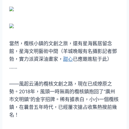
當然，欖核小鎮的文創之旅，還有星海舊居留念
館，星海文明藝術中間（羊城晚報有名攝影記者鄧
勃，實力派資深油畫家，
甜心
已應邀進駐于此）
……
——風起云涌的欖核文創之路，現在已成燎原之
勢。2018年，風頭一時無兩的欖核鎮抱回了“廣州
市文明鎮”的金字招牌。稀有據表白，小小一個欖核
鎮，在曩昔五年時代，已經屢次搶占收集熱搜前幾
名！