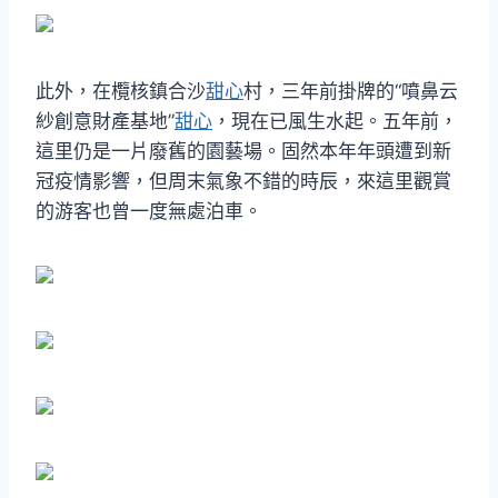
此外，在欖核鎮合沙
甜心
村，三年前掛牌的“噴鼻云
紗創意財產基地”
甜心
，現在已風生水起。五年前，
這里仍是一片廢舊的園藝場。固然本年年頭遭到新
冠疫情影響，但周末氣象不錯的時辰，來這里觀賞
的游客也曾一度無處泊車。