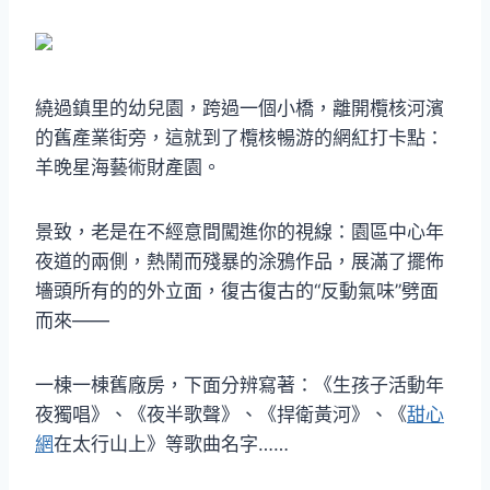
繞過鎮里的幼兒園，跨過一個小橋，離開欖核河濱
的舊產業街旁，這就到了欖核暢游的網紅打卡點：
羊晚星海藝術財產園。
景致，老是在不經意間闖進你的視線：園區中心年
夜道的兩側，熱鬧而殘暴的涂鴉作品，展滿了擺佈
墻頭所有的的外立面，復古復古的“反動氣味”劈面
而來——
一棟一棟舊廠房，下面分辨寫著：《生孩子活動年
夜獨唱》、《夜半歌聲》、《捍衛黃河》、《
甜心
網
在太行山上》等歌曲名字……