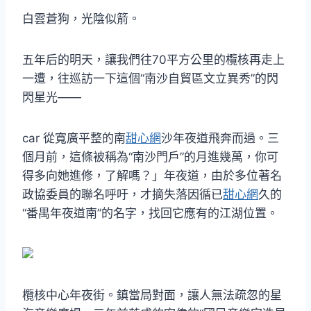
白雲蒼狗，光陰似箭。
五年后的明天，讓我們往70平方公里的欖核再走上
一遭，往巡訪一下這個“南沙自貿區文立異秀”的閃
閃星光——
car 從寬廣平整的南
甜心網
沙年夜道飛奔而過。三
個月前，這條被稱為“南沙門戶”的月進幾萬，你可
得多向她進修，了解嗎？」年夜道，由於多位著名
政協委員的聯名呼吁，才摘失落因循已
甜心網
久的
“番禺年夜道南”的名字，找回它應有的江湖位置。
欖核中心年夜街。鎮當局對面，讓人無法疏忽的星