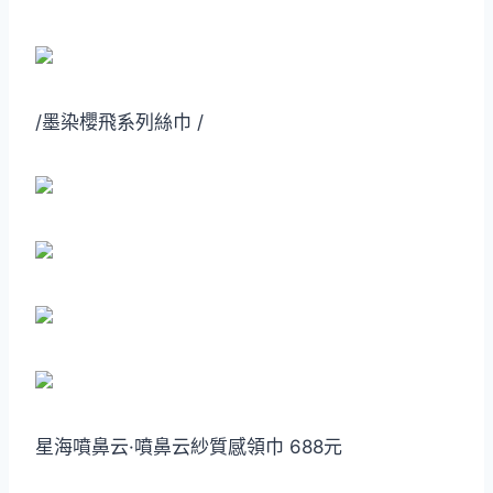
/墨染櫻飛系列絲巾 /
星海噴鼻云·噴鼻云紗質感領巾 688元