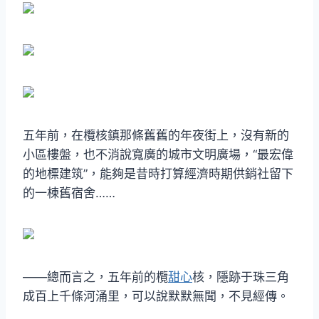
五年前，在欖核鎮那條舊舊的年夜街上，沒有新的
小區樓盤，也不消說寬廣的城市文明廣場，“最宏偉
的地標建筑”，能夠是昔時打算經濟時期供銷社留下
的一棟舊宿舍……
——總而言之，五年前的欖
甜心
核，隱跡于珠三角
成百上千條河涌里，可以說默默無聞，不見經傳。