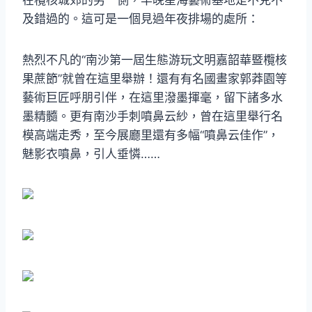
及錯過的。這可是一個見過年夜排場的處所：
熱烈不凡的“南沙第一屆生態游玩文明嘉韶華暨欖核
果蔗節”就曾在這里舉辦！還有有名國畫家郭莽園等
藝術巨匠呼朋引伴，在這里潑墨揮毫，留下諸多水
墨精髓。更有南沙手刺噴鼻云紗，曾在這里舉行名
模高端走秀，至今展廳里還有多幅“噴鼻云佳作”，
魅影衣噴鼻，引人垂憐……