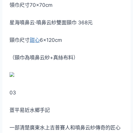
領巾尺寸70×70cm
星海噴鼻云·噴鼻云紗雙面頸巾 368元
頸巾尺寸
甜心
6×120cm
（頸巾為噴鼻云紗+真絲布料）
03
疍平易近水鄉手記
一部清楚廣東水上吉普賽人和噴鼻云紗傳奇的匠心