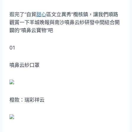
逛完了“自貿
甜心
區文立異秀”欖核鎮，讓我們順路
觀賞一下羊城晚報與南沙噴鼻云紗研發中間結合開
闢的“噴鼻云寶物”吧
01
噴鼻云紗口罩
橙款：瑞彩祥云