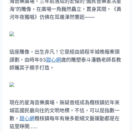
海音樂廣場，三年前落成的宏偉的“國民音樂家冼星
海”的雕像，在廣場一角巍然矗立，置身其間，《黃
河年夜獨唱》仿佛在耳邊渾然響起——
這座雕像，出生非凡！它是經由過程羊城晚報牽頭
謀劃，由時年93
甜心網
歲的雕塑泰斗潘鶴老師長教
師攜其子親手打造。
現在的星海音樂廣場，無疑曾經成為欖核鎮近年來
城區國民最向往的文明地標。不信，可以屈指數一
數，
甜心網
欖核鎮每年有幾多鉅細文藝運動都是在
這里睜開……