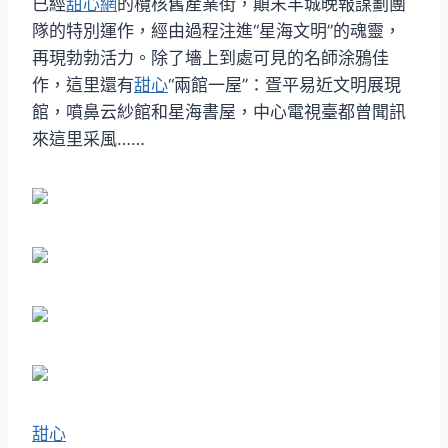
已經
甜心網
的欖核舊產業街，顛末羊城晚報謀劃團
隊的特別運作，經由過程注進“星海文明”的魂靈，
再現勃勃活力。除了墻上到處可見的名師涂鴉佳
作，這里還有
甜心
“兩館一屋”：疍平易近文明展現
館，噴鼻云紗館和星海書屋，中心電視臺都曾聞訊
來這里采風……
甜心