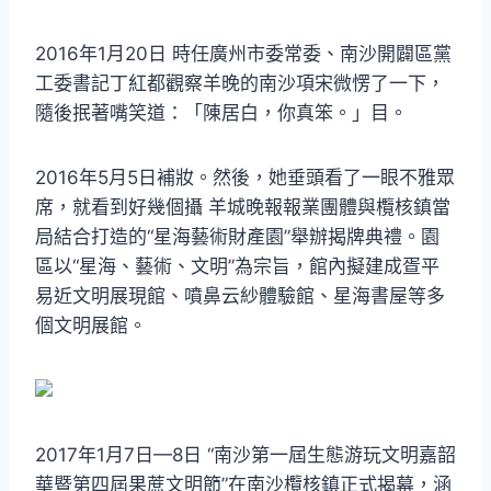
2016年1月20日 時任廣州市委常委、南沙開闢區黨
工委書記丁紅都觀察羊晚的南沙項宋微愣了一下，
隨後抿著嘴笑道：「陳居白，你真笨。」目。
2016年5月5日補妝。然後，她垂頭看了一眼不雅眾
席，就看到好幾個攝 羊城晚報報業團體與欖核鎮當
局結合打造的“星海藝術財產園”舉辦揭牌典禮。園
區以“星海、藝術、文明”為宗旨，館內擬建成疍平
易近文明展現館、噴鼻云紗體驗館、星海書屋等多
個文明展館。
2017年1月7日—8日 “南沙第一屆生態游玩文明嘉韶
華暨第四屆果蔗文明節”在南沙欖核鎮正式揭幕，涵