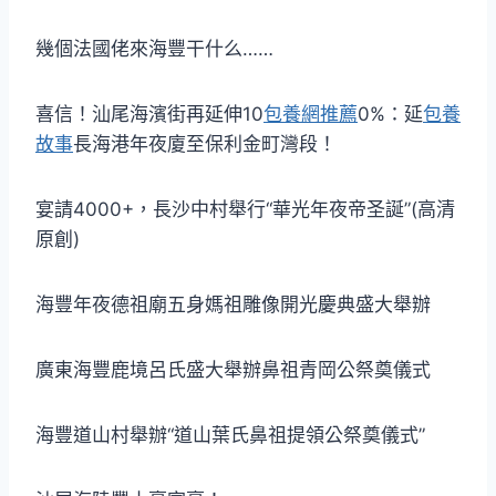
幾個法國佬來海豐干什么……
喜信！汕尾海濱街再延伸10
包養網推薦
0%：延
包養
故事
長海港年夜廈至保利金町灣段！
宴請4000+，長沙中村舉行“華光年夜帝圣誕”(高清
原創)
海豐年夜德祖廟五身媽祖雕像開光慶典盛大舉辦
廣東海豐鹿境呂氏盛大舉辦鼻祖青岡公祭奠儀式
海豐道山村舉辦“道山葉氏鼻祖提領公祭奠儀式”