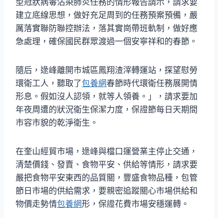
型冠狀病毒沾染肺炎任務的情形報告請示，請求要
建立底線思想，做好充足周到的任務預案預備，嚴
厲落實聯防聯控辦法，落其實崗帶班軌制，做好應
急處理，確保國民群眾渡過一個安寧祥和的春節。
隨后，逯峰離開市城區鳳翔渣滓轉運站，探望慰勞
環衛工人，聽取了
包養網
春節時代環衛任務展開情
形息。假如沒人認領，就等人領養。」，請求要加
年夜周遭的狀況衛生保潔力度，保證節每日天期間
市容市貌的乾淨衛生。
在奎山經貿市場，逯峰與檔口運營業主停止交通，
清楚價錢、發賣、食物平安、供給等情形，請求要
嚴把食物平安東西的品質關，豐盛食物品種，包管
節日市場的供給需求，要親密追蹤關心市場供給和
物價走勢情
包養網
形，保證花費市場安穩運轉。