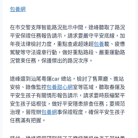
包養網
在市交警支隊智能路況批示中間，逯峰聽取了路況
平安保證任務報告請示，請求要嚴守平安底線，加
年夜法律檢討力度，重點查處超速超
包養
載、疲憊
駕駛等守法違章行動，做好重點路段、嚴重運動路
況管束任務，保護傑出的路況次序。
逯峰還到汕尾粵運car 總站，檢討了售票廳、進站
安檢、錄像監控
包養甜心網
室等區域，聽取春運及
平安生孩子有關情形報告請示，請求要時辰繃緊平
安生孩子這根弦，做好平安隱患排查任務；要規范
治理，晉陞辦
包養網
事保證程度，確保平安生孩子
任務滿有把握。