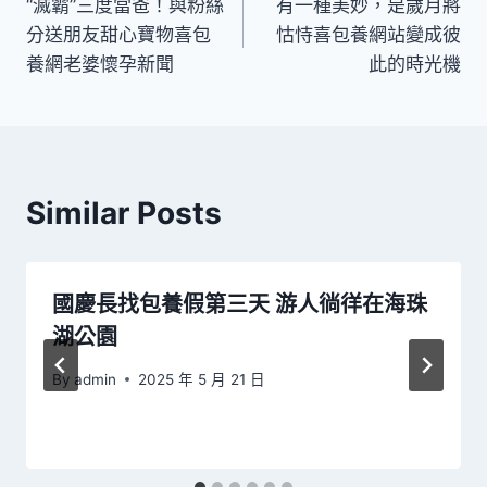
“滅霸”三度當爸！與粉絲
有一種美妙，是歲月將
章
分送朋友甜心寶物喜包
怙恃喜包養網站變成彼
導
養網老婆懷孕新聞
此的時光機
覽
Similar Posts
國慶長找包養假第三天 游人徜徉在海珠
湖公園
By
admin
2025 年 5 月 21 日