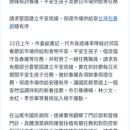
逯峰檢討春運、平安生孩子及節日市場供給等任務
請求堅固建立平安底線，保證市場供給安
台灣包養
網
穩有序
22日上午，市委副書記、代市長逯峰率隊檢討郊區
春節前市場供給和食物平安、平安生孩子、值班值
守及春運等任務，并慰勞了一線任務職員，請求各
有關部分要堅固建立平安底線，實在抓好節每日天
期間平安生孩子任務，做好春運各項辦事保證任
務，保證市場供給安穩有序，讓國民群眾過上一個
安然協調祥和的新春佳節。市引導拂曉、林少文、
余紅、李世華等餐與加入相干運動。
在汕尾市國民病院，逯峰實地觀察了門診部和發燒
門診，具體清楚病院運營扶植有關任務和對防控新