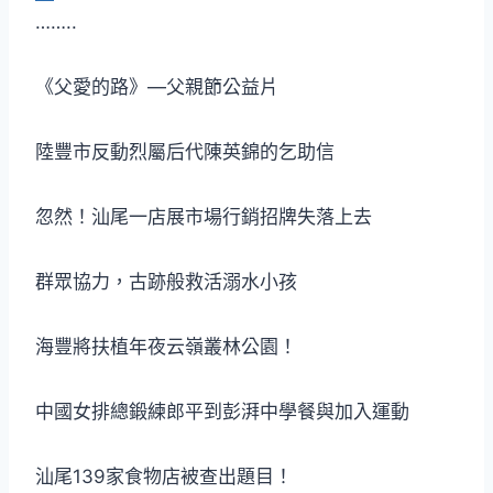
……..
《父愛的路》—父親節公益片
陸豐市反動烈屬后代陳英錦的乞助信
忽然！汕尾一店展市場行銷招牌失落上去
群眾協力，古跡般救活溺水小孩
海豐將扶植年夜云嶺叢林公園！
中國女排總鍛練郎平到彭湃中學餐與加入運動
汕尾139家食物店被查出題目！