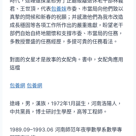
時代，逯峰還探望慰勞了正廳級離退休老干部林義
君、王世頂，代表
包養妹
市委、市當局向他們致以
真摯的問候和新春的祝願；并感激他們為我市改造
成長穩固等各項工作所作出的嚴重進獻，盼望老干
部們自始自終地關懷和支撐市委、市當局的任務，
多教授豐盛的任務經歷，多提可貴的任務看法。
對面的女星才是故事的女配角。書中，女配角應用
這檔
包養網
包養網
逯峰，男，漢族，1972年1月誕生，河南洛陽人，
中共黨員，博士研討生學歷，高等工程師。
1989.09–1993.06 河南師范年夜學數學系數學專