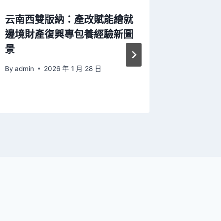
云南西雙版納：產改賦能繪就
中國國
邊境財產復興專包養經驗新圖
公路航
景
檢檢查
By
admin
2026 年 1 月 28 日
By
admin