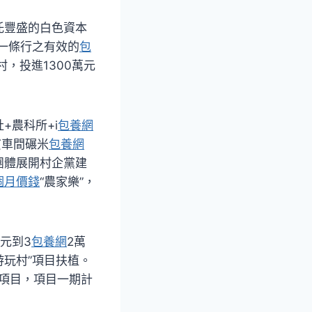
托豐盛的白色資本
出一條行之有效的
包
，投進1300萬元
+農科所+i
包養網
貧車間碾米
包養網
團體展開村企黨建
個月價錢
“農家樂”，
元到3
包養網
2萬
游玩村”項目扶植。
產項目，項目一期計