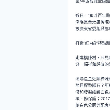
圖/羊城晚報全媒體
近日，“奮斗百年
潮陽區金灶鎮橋陳
被廣東省委組織部
打造“紅+綠”特點
走進橋陳村，只見
好一幅祥和靜謐的
潮陽區金灶鎮橋陳
節目標墊腳石？所
修和發掘維護白色
項。修保護；201
榕白色公園等配套