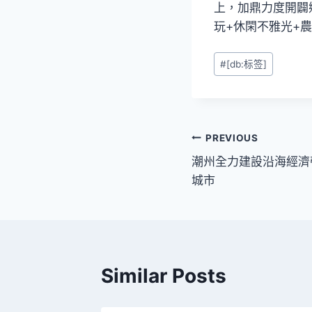
上，加鼎力度開闢
玩+休閑不雅光+
Post
#
[db:标签]
Tags:
文
PREVIOUS
潮州全力建設沿海經濟
章
城市
導
覽
Similar Posts