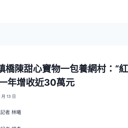
鎮橋陳甜心寶物一包養網村：“紅
 一年增收近30萬元
5 月 13 日
記者 林曦