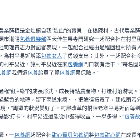
農業蒔植是金灶鎮自我“造血”的寶貝。在橋陳村，古代農業
頭市潮陽
包養俱樂部
區天佳生果專門研究一起配合社在村里
社司理黃志力對記者表現，一起配合社經由過程回租村所有
，為村平易近增添
包養女人
了房錢支出；此外，一起配合社
的村平易近，讓村平易近在家
包養網
門口就有活干，“每名固
包養網
我們還
包養
給買了貿
包養網
易保險。”
過程“紅+綠”的成長形式，成長特點農產物，打造村落游玩。
過藍色的地磚，留下兩道水痕。，把途徑拓寬了，建成雨污
表現，“周遭的狀況變好了，村屋改革的橋陳老寨平易近宿每
攝影‘打卡’。村平易近還能從中獲得收益，一舉多得。”
包養
驟，一
包養網
起配合社
甜心寶貝包養網
將
包養甜心網
在成長