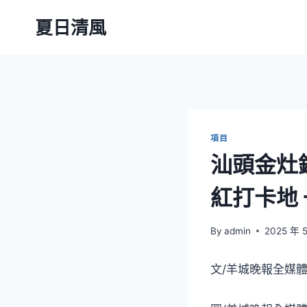
Skip
夏日清風
to
content
項目
汕頭金灶
紅打卡地
By
admin
2025 年 
文/羊城晚報全媒體