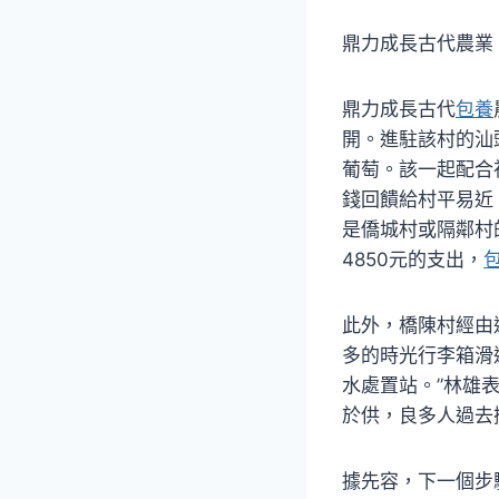
鼎力成長古代農業
鼎力成長古代
包養
開。進駐該村的汕
葡萄。該一起配合
錢回饋給村平易近
是僑城村或隔鄰村
4850元的支出，
此外，橋陳村經由
多的時光行李箱滑
水處置站。”林雄
於供，良多人過去
據先容，下一個步