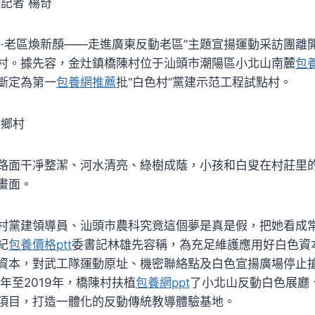
記者 楊奇
路·老區煥新顏——走進廣東反動老區”主題宣揚運動采訪團離
村。據先容，金灶鎮橋陳村位于汕頭市潮陽區小北山南麓
包
斷定為第一
包養網推薦
批“白色村”黨建示范工程試點村。
新鄉村
路面干凈整潔、河水清亮、綠樹成蔭，小孩和白叟在村莊里
畫面。
村黨建領導員、汕頭市農科究竟這個夢是真是假，把她看成
紀
包養價格ptt
委書記林雄先容稱，為充足維護應用好白色資
資本，對武工隊運動原址、機密聯絡點及白色宣揚廣場停止
7年至2019年，橋陳村扶植
包養網ppt
了小北山反動白色展廳
項目，打造一體化的反動傳統教導體驗基地。