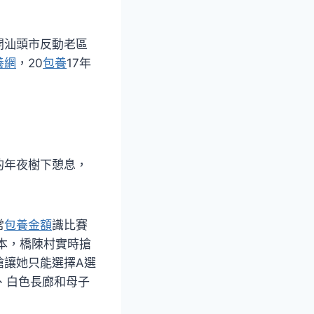
開汕頭市反動老區
養網
，20
包養
17年
的年夜樹下憩息，
常
包養金額
識比賽
本，橋陳村實時搶
搶讓她只能選擇A選
、白色長廊和母子