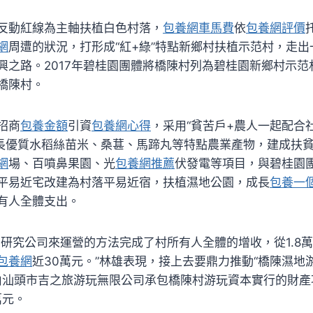
反動紅線為主軸扶植白色村落，
包養網車馬費
依
包養網評價
網
周遭的狀況，打形成“紅+綠”特點新鄉村扶植示范村，走
興之路。2017年碧桂園團體將橋陳村列為碧桂園新鄉村示范村
橋陳村。
招商
包養金額
引資
包養網心得
，采用“貧苦戶+農人一起配合社
式，成長優質水稻絲苗米、桑葚、馬蹄丸等特點農業產物，建成扶
網
場、百噴鼻果園、光
包養網推薦
伏發電等項目，與碧桂園
平易近宅改建為村落平易近宿，扶植濕地公園，成長
包養一
有人全體支出。
門研究公司來運營的方法完成了村所有人全體的增收，從1.8萬
包養網
近30萬元。”林雄表現，接上去要鼎力推動“橋陳濕地
年由汕頭市吉之旅游玩無限公司承包橋陳村游玩資本實行的財
萬元。