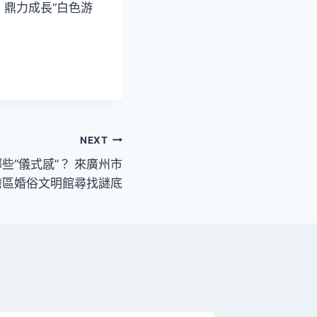
鼎力成長“白色游
NEXT
些“儀式感”？ 來廣州市
灣區婚俗文明館尋找謎底