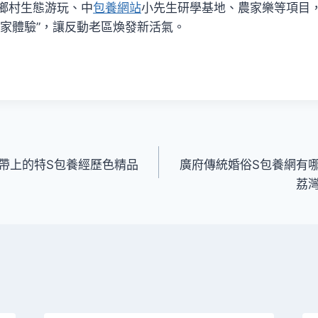
鄉村生態游玩、中
包養網站
小先生研學基地、農家樂等項目，
農家體驗”，讓反動老區煥發新活氣。
帶上的特S包養經歷色精品
廣府傳統婚俗S包養網有哪
荔