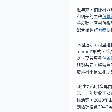
近年來，橋陳村以
和精美的生態
包養
養
反動老區村落復
配合掛鉤幫
包養
扶
不但這般，村里還
nternet”形
廠、萬只蛋雞
包養
結對共建，將破舊
增添村平易近和所
“經由過程引進專
元，一年增收了接
據清楚，2020
劃估計投資2042