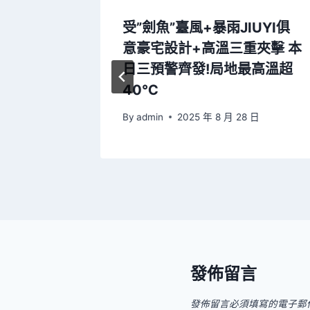
國石化分
受”劍魚”臺風+暴雨JIUYI俱
無廢企
意豪宅設計+高溫三重夾擊 本
油站”創
日三預警齊發!局地最高溫超
40℃
日
By
admin
2025 年 8 月 28 日
發佈留言
發佈留言必須填寫的電子郵