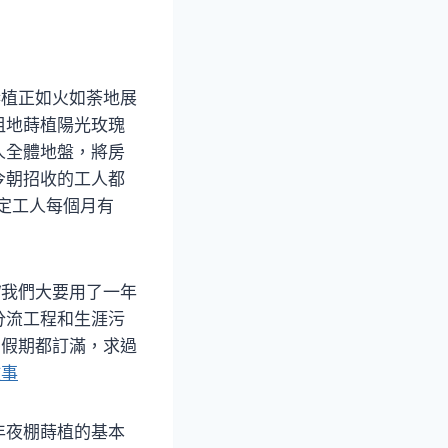
蒔植正如火如荼地展
租地蒔植陽光玫瑰
人全體地盤，將房
今朝招收的工人都
定工人每個月有
“我們大要用了一年
分流工程和生涯污
到假期都訂滿，求過
故事
年夜棚蒔植的基本