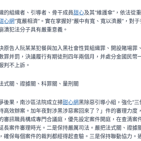
織的組織者、引導者、骨干成員
甜心
及其“維護傘”，依法從
甜心網
“寬嚴相濟”。實在掌握好“嚴中有寬、寬以濟嚴”，對
崩潰犯法分子具有嚴重意義。
決原告人阮某某犯餐與加入黑社會性質組織罪、開設賭場罪
數罪并罰，決議履行有期徒刑四年兩個月，并處分金國民幣
服判不上訴。
法式關、證據關、科罪關、量刑關
爭後果，南沙區法院成立掃
甜心網
黑除惡引導小組，強化“三
持高效辦案。加年夜對涉黑涉惡案回來了？」件的審理力度
的審訊職員構成專門合議庭，優先設定案件開庭，在查清案
延長案件審理時光。二是保持嚴厲司法。嚴把法式關、證據
，確保每個案件的裁判都經得起查驗。三是保持聯動協力。