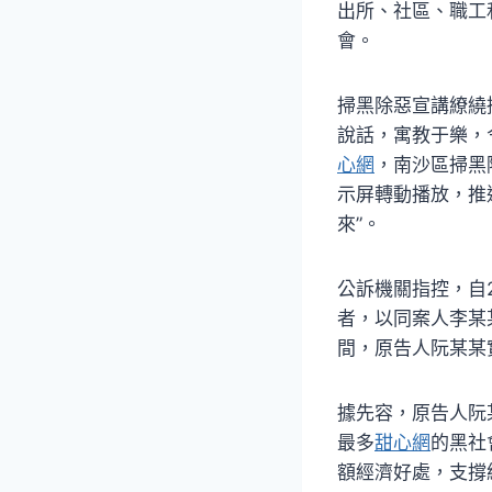
出所、社區、職工
會。
掃黑除惡宣講繚繞掃
說話，寓教于樂，
心網
，南沙區掃黑
示屏轉動播放，推進
來”。
公訴機關指控，自
者，以同案人李某
間，原告人阮某某
據先容，原告人阮
最多
甜心網
的黑社
額經濟好處，支撐