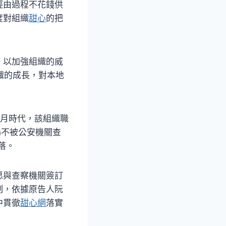
經由過程不花錢供
度對組織
甜心
的把
，以加強組織的威
組織的成長，對本地
年3月時代，該組織職
場不被公安機關查
落。
愿與查察機關簽訂
制，依據原告人阮
中貫徹
甜心網
落實