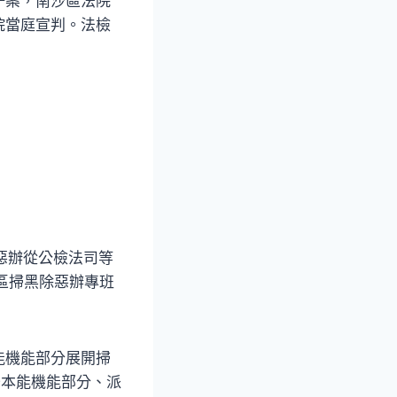
一案，南沙區法院
院當庭宣判。法檢
惡辦從公檢法司等
區掃黑除惡辦專班
能機能部分展開掃
干本能機能部分、派