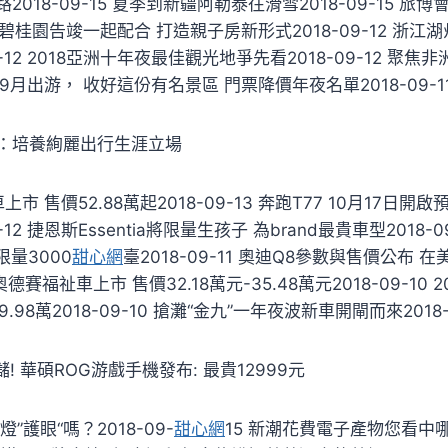
018-09-15 夏季到新疆阿勒泰往滑雪2018-09-15 旅博
與碧桂園告竣一起配合 打造親子房新形式2018-09-12 浙
9-12 2018亞洲十年夜最佳觀光地爭先看2018-09-12 聚焦
12 9月出游， 收好這份有名景區 門票降價年夜名單2018-09-1
：培養絢麗出行生涯立場
 售價52.88萬起2018-09-13 奔跑T77 10月17日開啟
-12 捷恩斯Essentia將限量生孩子 為brand最貴車型2018-0
版 限量3000
甜心網
臺2018-09-11 奧迪Q8參數與售價公布 在
新款奧德賽福祉車上市 售價32.18萬元-35.48萬元2018-09-10
39.98萬2018-09-10 搶灘“金九”一年夜波新車開閘而來2018-
儲! 華碩ROG游戲手機發布: 最貴12999元
”護眼“嗎？2018-09-
甜心網
15 新潮花費電子產物您看中哪款