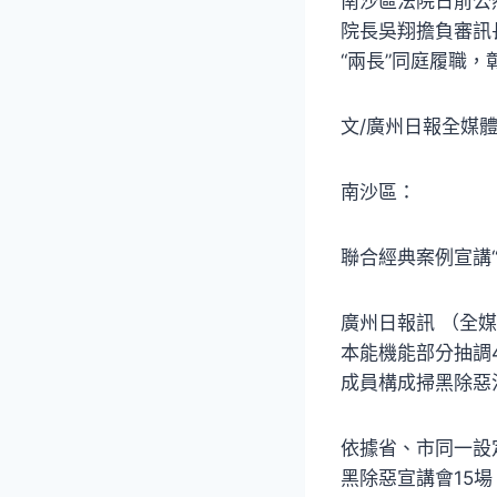
南沙區法院日前公
院長吳翔擔負審訊
“兩長”同庭履職
文/廣州日報全媒
南沙區：
聯合經典案例宣講“
廣州日報訊 （全
本能機能部分抽調
成員構成掃黑除惡
依據省、市同一設
黑除惡宣講會15