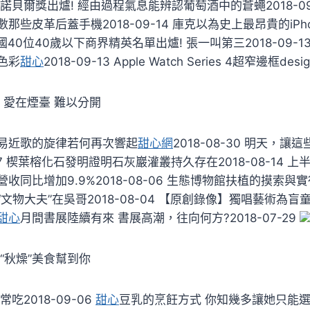
諾貝爾獎出爐! 經由過程氣息能辨認葡萄酒中的蒼蠅2018-09
那些皮革后蓋手機2018-09-14 庫克以為史上最昂貴的iPhon
 中國40位40歲以下商界精英名單出爐! 張一叫第三2018-09-1
色彩
甜心
2018-09-13 Apple Watch Series 4超窄邊框desi
 愛在煙臺 難以分開
易近歌的旋律若何再次響起
甜心網
2018-08-30 明天，
-17 楔葉榕化石發明證明石灰巖灌叢持久存在2018-08-14
收同比增加9.9%2018-08-06 生態博物館扶植的摸索與
 中國“文物大夫”在吳哥2018-08-04 【原創錄像】獨唱藝術為
甜心
月間書展陸續有來 書展高潮，往向何方?2018-07-29
“秋燥”美食幫到你
吃2018-09-06
甜心
豆乳的烹飪方式 你知幾多讓她只能