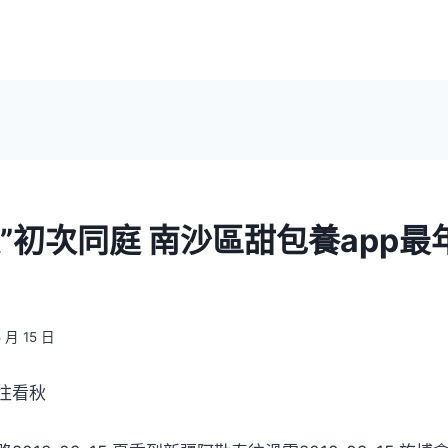
”初次同庭 南沙區甜包養app最
5 月 15 日
往看秋