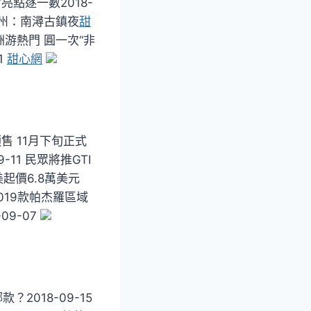
會亮點逐一數2018-
江湖州：南潯古鎮夜
甜
非洲游熱門 圓一次“非
1
甜心網
預售 11月下旬正式
9-11 民眾將推GTI
美起價6.8萬美元
 2019款帕杰羅區域
09-07
？2018-09-15