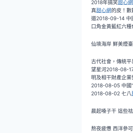
2018年搞笑
甜心網
真
甜心網
的皮！數數
道2018-09-14
口角金黃藍紅六種
仙境海岸 鮮美煙臺
古代社會，傳統平
望星河2018-08
明及相干財產企業營
2018-08-05
2018-08-02 七八
晨起嗓子干 這些祛
熬夜疲憊 西洋參可常