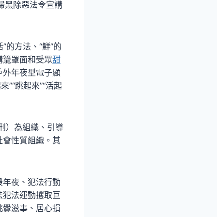
了掃黑除惡法令宣講
”的方法、“鮮”的
講籠罩面和受眾
甜
戶外年夜型電子顯
”“跳起來”“活起
判刑）為組織、引導
社會性質組織。其
最年夜、犯法行動
法犯法運動攫取巨
挑釁滋事、居心損