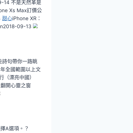
-14 不是天然革是
e Xs Max訂價公
3
甜心
iPhone XR：
gn2018-09-13
讓這些詩句帶你一路眺
 上半年全國範圍以上文
實行（漂亮中國）
盲童翻開心靈之窗
選擇A選項。？