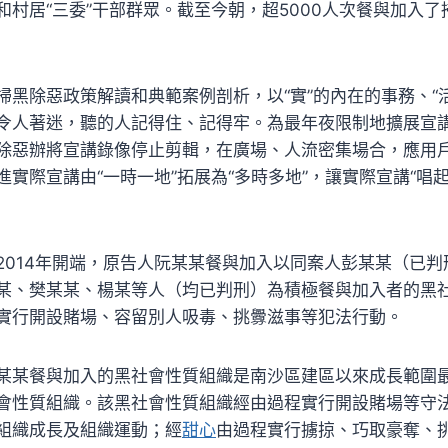
和村居“三委”干部群眾。截至今朝，超5000人次餐與加入
黑除惡政策解讀和典範案例剖析，以“實”的內在的事務、“活
令人著迷，聽的人記得住、記得牢。為最年夜限制地擴展宣
除惡辦將宣講錄像停止剪輯，在廣場、人流密集場合，應用
實際宣講由“一時一地”拓展為“多時多地”，讓實際宣講“唱起來
2014年開端，原告人阮某某餐與加入以同案人彭某某（已
某、樊某某、楊某等人（均已判刑）為積極餐與加入者的黑
實行開設賭場、容留別人吸毒、挑釁滋事等犯法行動。
某某餐與加入的黑社會性質組織是南沙區建區以來成長範圍
會性質組織。該黑社會性質組織經由過程實行開設賭場等守
組織成長及組織運動；經
甜心
由過程實行擄掠、巧取豪奪、