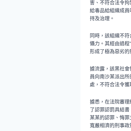
害、不符合法令拘
給毒品給組織成員
持及治理。
同時，該組織不符
懾力。其經由過程“
形成了極為惡劣的
據流露，該黑社會性
員向南沙某派出所
處，不符合法令獲
據悉，在法院審理
了認罪認罰具結書
某某的認罪、悔罪
寬嚴相濟的刑事政