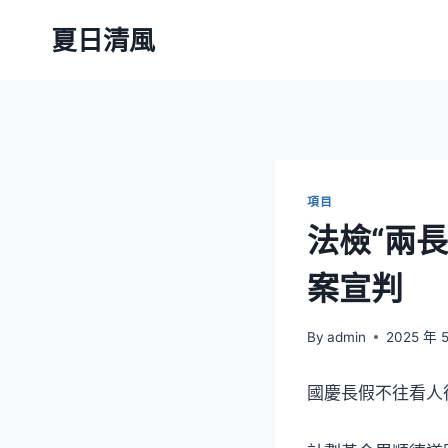
Skip
夏日清風
to
content
項目
法檢“兩長
案宣判
By
admin
2025 年 
國慶長假不往看人