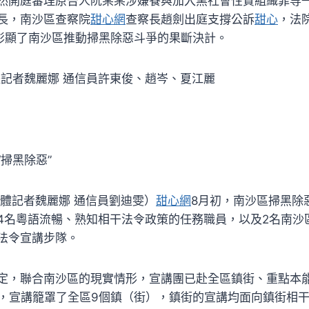
然開庭審理原告人阮某某涉嫌餐與加入黑社會性質組織罪等
長，南沙區查察院
甜心網
查察長趙劍出庭支撐公訴
甜心
，法
，彰顯了南沙區推動掃黑除惡斗爭的果斷決計。
體記者魏麗娜 通信員許東俊、趙岑、夏江麗
掃黑除惡”
媒體記者魏麗娜 通信員劉迪雯）
甜心網
8月初，南沙區掃黑除
4名粵語流暢、熟知相干法令政策的任務職員，以及2名南沙
法令宣講步隊。
定，聯合南沙區的現實情形，宣講團已赴全區鎮街、重點本
場，宣講籠罩了全區9個鎮（街），鎮街的宣講均面向鎮街相