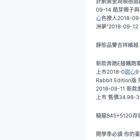
計劃黃金周順德道路2
09-14 酷芽親子
心
色撩人2018-0
洲夢”2018-09-
靜態品鑒吉祥繽越
新款奔跑E級轎跑車上市
上市2018-0
甜心
9
Rabbit Edition
2018-09-11 
上市 售價34.98-
驍龍845+512G存
開學季必讀 你的臺燈