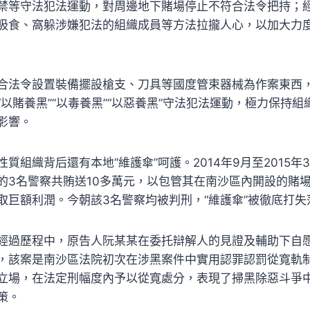
禁等守法犯法運動，對周邊地下賭場停止不符合法令把持；
吸食、窩躲涉嫌犯法的組織成員等方法拉攏人心，以加大力
合法令設置裝備擺設槍支、刀具等國度管束器械為作案東西
以賭養黑”“以毒養黑”“以惡養黑”守法犯法運動，極力保持
影響。
質組織背后還有本地“維護傘”呵護。2014年9月至2015
的3名警察共賄送10多萬元，以包管其在南沙區內開設的賭
取巨額利潤。今朝該3名警察均被判刑，“維護傘”被徹底打失
經過歷程中，原告人阮某某在委托辯解人的見證及輔助下自
，該案是南沙區法院初次在涉黑案件中實用認罪認罰從寬軌
立場，在法定刑幅度內予以從寬處分，表現了掃黑除惡斗爭
策。