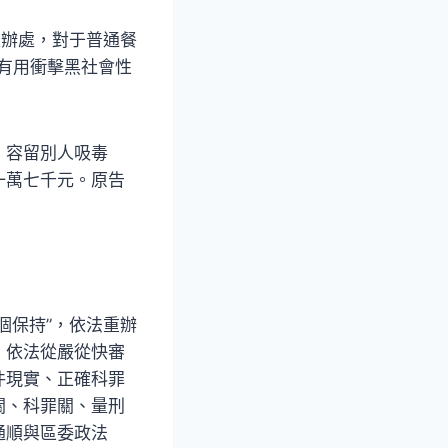
重辦處，對于普通餐
于有用衝擊黑社會性
、容留別人吸毒
一萬七千元。原告
個保持”，依法重辦
，依法從嚴從快審
件現實、正確科罪
關、科罪關、量刑
通順與區委政法