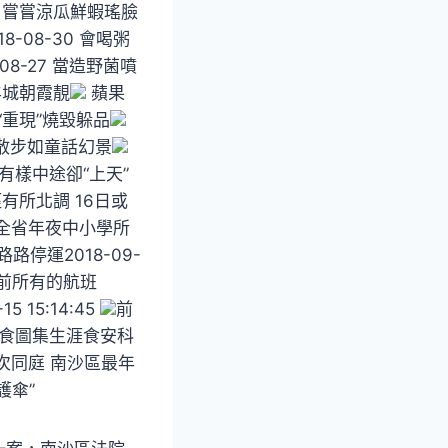
佐餐 嘗嘗涼瓜鮮蝦瑤臉
-08-30 會喝粥
08-27 當造野菌噴
羊城朝霞靚
蘋果
“重現”燒毀躲品
散步如童話幻景
有樣中途卻“上天”
徑有所北調 16日或
7日全省年夜中小學所
路路停運2018-09-
時前所有的航班
 15:14:45
前
美食圖集生涯食安科
次同庭 南沙區最年
護傘”