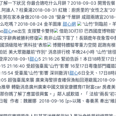
 快來了解一下狀況 你最合適吃什么月餅？2018-09-03 開胃
誰人？柱羹湯2018-08-31 紅糖：廚房里的“女性之友”2018
粥在家本身做2018-08-28 “變身”千層餅 咸甜兩適宜2018-
吃嗎？2018-08-24 金羊圖庫
甜心網
“山竹”到臨前，
o
甜心
ne出生 支撐雙卡雙待
借助3D打印 巴西國度博物館
文字辭典被勝利修復
南非山區下雪了！長頸鹿年夜象雪中
國頂級陸地“黑科技”表態
博爾特體驗零重力空間 起跑有模
迫近 美大眾撤離前“作別” 消息排行榜 羊晚24小時 “山竹”途
2018-09-1
甜心
5 21:16:26 緊迫告訴！本日18時至1
-15 21:16:40 受超強臺風“山竹”影響 16至17日粵瓊部門鐵道
1:15:54 受臺風“山竹”影響 深圳撤消1
甜心
6日全天、17日8
5:17:05 超強臺風來襲 廣東海警排查確保漁船回港避風2018-09-15
色推舉 轉動消息廣州廣東中國文娛安康體育IT財富car 房產
，那你媽了解了應當很興奮。」鄰人感歎道，「 法檢“兩長”初
 作者：魏麗娜 2018-09-16 [p>以賭、毒養黑 牽出“維