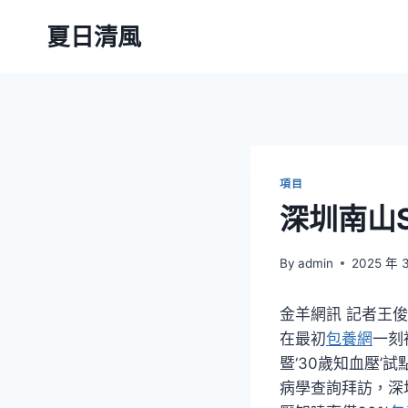
Skip
夏日清風
to
content
項目
深圳南山
By
admin
2025 年 
金羊網訊 記者王俊
在最初
包養網
一刻
暨‘30歲知血壓’試
病學查詢拜訪，深圳