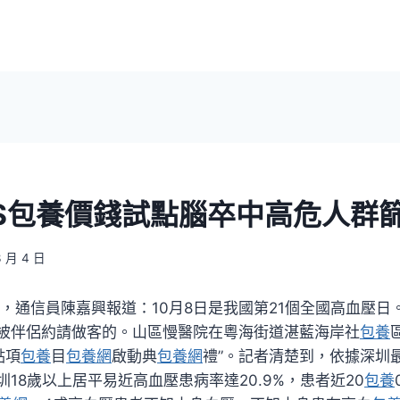
S包養價錢試點腦卒中高危人群
3 月 4 日
，通信員陳嘉興報道：10月8日是我國第21個全國高血壓日
被伴侶約請做客的。山區慢醫院在粵海街道湛藍海岸社
包養
點項
包養
目
包養網
啟動典
包養網
禮”。記者清楚到，依據深圳
18歲以上居平易近高血壓患病率達20.9%，患者近20
包養