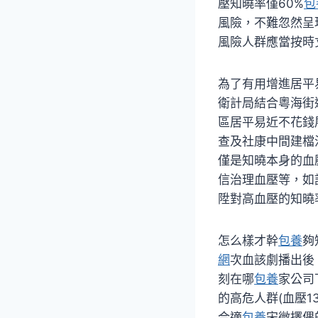
壓知曉率僅60%
包
風險，不難忽然呈
風險人群應當按時
為了有用增進居平
衛計局結合粵海街道
區居平易近不花錢
查及社康中間建檔
僅是知曉本身的血
信治理血壓等，如
陞對高血壓的知曉
怎么樣才幹
包養
夠
網
次血該劇播出後
刻在哪
包養
家公司
的高危人群(血壓130
合適
包養
宋微擇偶