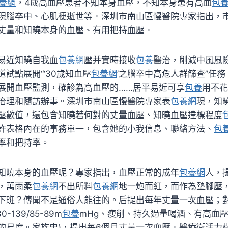
養網
，4成高血壓患者不知本身血壓，不知本身患有高血
包
現腦卒中、心肌梗逝世等。深圳市南山區慢醫院專家指出，
丈量和知曉本身的血壓、有用把持血壓。
易近知曉自我血
包養網
壓并實時接收
包養
醫治，削減中風風
試點展開“‘30歲知血壓
包養網
’之腦卒中高危人群篩查”任
展開血壓監測，確診為高血壓的……居平易近可享
包養
用不花
治理和隨訪辦事。深圳市南山區慢醫院專家表
包養網
現，知
壓數值，還包含知曉若何對的丈量血壓、知曉血壓達標程度
許表格內在的事務單一，包含她的小我信息、聯絡方法、
包
率和把持率。
知曉本身的血壓呢？專家指出，血壓正常的成年
包養網
人，
，萬雨柔
包養網
不出所料
包養網
地一炮而紅，而作為墊腳壓，
下班？傳聞不是通俗人能往的。后提出每年丈量一次血壓；
-139/85-89m
包養
mHg、瘦削、持久過量喝酒、有高血
的尺度。家族史)，提出每6個月丈量一次血壓。醫療衛活力