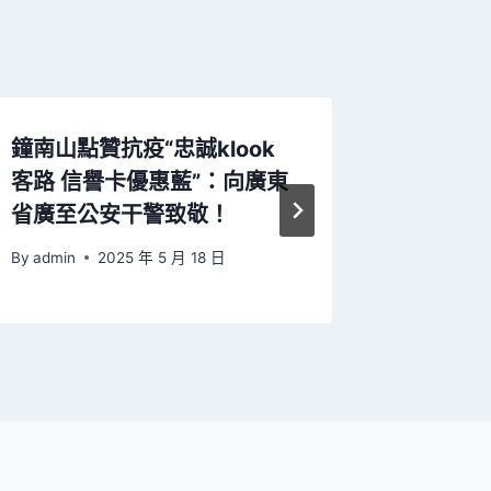
鐘南山點贊抗疫“忠誠klook
美媒：
客路 信譽卡優惠藍”：向廣東
機場接
省廣至公安干警致敬！
漲價或
By
admin
2025 年 5 月 18 日
By
admin