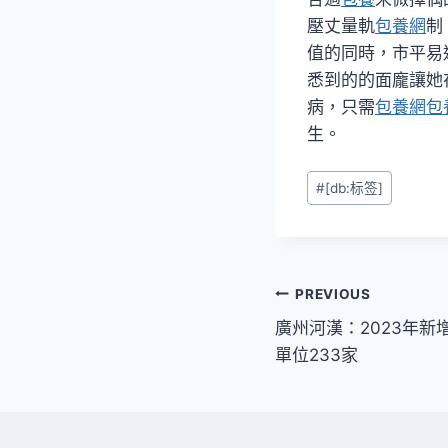
壓丈量軌
包養網
制
值的同時，市平易
悉到的的面龐讓她
病，只需
包養網
包
生。
Post
#
[db:标签]
Tags:
文
PREVIOUS
廣州河漢：2023年
章
單位233家
導
覽