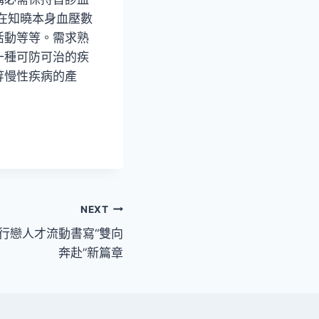
在知曉本身血壓數
活動等等。需求熟
一種可防可治的疾
等慢性疾病的產
NEXT
養行戀人才流動書寫“雙向
奔赴”新篇章