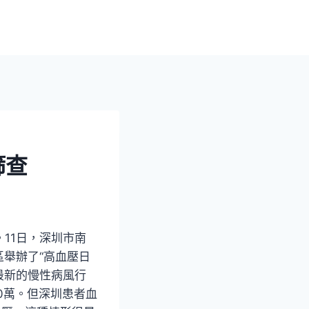
篩查
。11日，深圳市南
區舉辦了“高血壓日
最新的慢性病風行
0萬。但深圳患者血