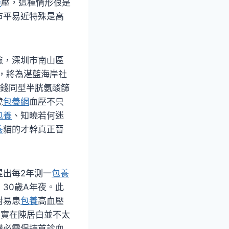
養
壓，這種情形很是
市平易近特殊是高
險，深圳市南山區
務，將為湛藍海岸社
錢同型半胱氨酸篩
曉
包養網
血壓不只
包養
、知曉若何迷
養
貓的才幹真正晉
提出每2年測一
包養
30歲A年夜。此
對易患
包養
高血壓
壓實在陳居白並不太
構必需保持首診血