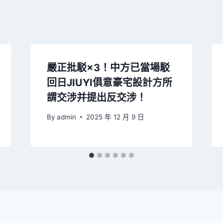
嚴正批駁×3！中方已當場駁
回日JIUYI俱意豪宅設計方所
謂交涉并提出反交涉！
By
admin
2025 年 12 月 9 日