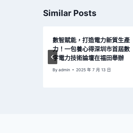
Similar Posts
7年載客
數智賦能，打造電力新質生產
碼L4主
力！一包養心得深圳市首屆數
字電力技術論壇在福田舉辦
 日
By
admin
2025 年 7 月 13 日