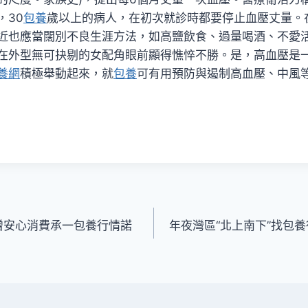
，30
包養
歲以上的病人，在初次就診時都要停止血壓丈量。
近也應當闊別不良生涯方法，如高鹽飲食、過量喝酒、不愛
在外型無可抉剔的女配角眼前顯得憔悴不勝。是，高血壓是
養網
積極舉動起來，就
包養
可有用預防與遏制高血壓、中風
新增安心消費承一包養行情諾
年夜灣區“北上南下”找包