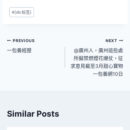
Post
#
[db:标签]
Tags:
文
PREVIOUS
NEXT
一包養經歷
@廣州人，廣州這些處
章
所擬禁燃煙花爆仗，征
導
求意見截至3月甜心寶物
一包養網10日
覽
Similar Posts