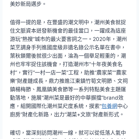
美妙新局邁步。
值得一提的是，在豐盛的潮文明中，潮州美食就捉
住文脈資本迸發新機會的最佳當口，一躍成為這座
游玩“熱搜”城市的最火要害詞之一。2020年，潮州
菜烹調身手列進國度級非遺名錄公示名單在書中，
葉秋鎖爾後就很少出面，淪為一個舉足輕重的，潮
州也牢牢捉住該機會，打造潮州市“十年夜美食名
村”，實行“一村一店一菜”工程，助推“農家菜”“農家
樂”財產鏈成長，鼎力推進江東鎮竹筍文明節、文祠
鎮楊梅節、鳳凰鎮美食節等一系列特點美食主題運
動落地，施展“潮州菜是最好的中華摒擋”brand效
應，組開國際化潮州菜尺度系統，摸索“
包養網
中心
廚房”財產化新路，出力“潮菜+文旅”財產新形式。
確切，當深刻訪問潮州一線，就可以從低落人氣中