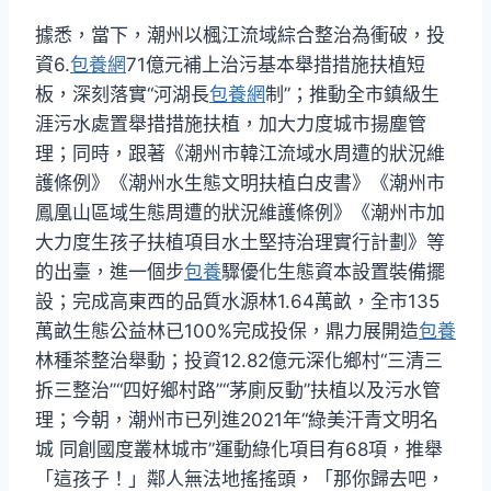
據悉，當下，潮州以楓江流域綜合整治為衝破，投
資6.
包養網
71億元補上治污基本舉措措施扶植短
板，深刻落實“河湖長
包養網
制”；推動全市鎮級生
涯污水處置舉措措施扶植，加大力度城市揚塵管
理；同時，跟著《潮州市韓江流域水周遭的狀況維
護條例》《潮州水生態文明扶植白皮書》《潮州市
鳳凰山區域生態周遭的狀況維護條例》《潮州市加
大力度生孩子扶植項目水土堅持治理實行計劃》等
的出臺，進一個步
包養
驟優化生態資本設置裝備擺
設；完成高東西的品質水源林1.64萬畝，全市135
萬畝生態公益林已100%完成投保，鼎力展開造
包養
林種茶整治舉動；投資12.82億元深化鄉村“三清三
拆三整治”“四好鄉村路”“茅廁反動”扶植以及污水管
理；今朝，潮州市已列進2021年“綠美汗青文明名
城 同創國度叢林城市”運動綠化項目有68項，推舉
「這孩子！」鄰人無法地搖搖頭，「那你歸去吧，