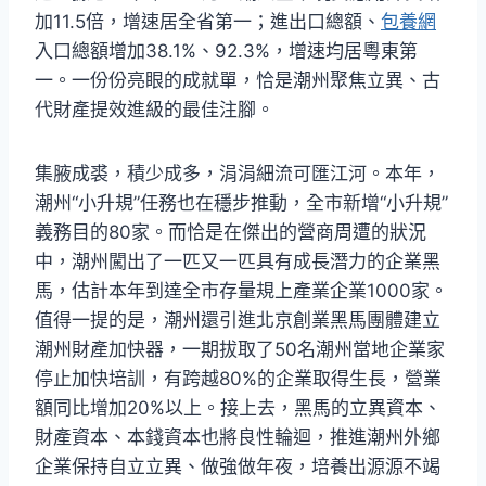
加11.5倍，增速居全省第一；進出口總額、
包養網
入口總額增加38.1%、92.3%，增速均居粵東第
一。一份份亮眼的成就單，恰是潮州聚焦立異、古
代財產提效進級的最佳注腳。
集腋成裘，積少成多，涓涓細流可匯江河。本年，
潮州“小升規”任務也在穩步推動，全市新增“小升規”
義務目的80家。而恰是在傑出的營商周遭的狀況
中，潮州闖出了一匹又一匹具有成長潛力的企業黑
馬，估計本年到達全市存量規上產業企業1000家。
值得一提的是，潮州還引進北京創業黑馬團體建立
潮州財產加快器，一期拔取了50名潮州當地企業家
停止加快培訓，有跨越80%的企業取得生長，營業
額同比增加20%以上。接上去，黑馬的立異資本、
財產資本、本錢資本也將良性輪迴，推進潮州外鄉
企業保持自立立異、做強做年夜，培養出源源不竭