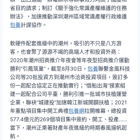
省目的請求；制訂《關于強化常識產權維護的任務
辦法》，加速推動深圳潮州區域常識產權行政維護
包養
計謀協作。
軟硬件配套進級中的潮州，吸引的不只是八方游
客，也會聚了源源不竭的高端人才和投資外商：
2020年潮州招商推介年夜會等年夜型招商推介運動
勝利“引鳳筑巢”，截至8月30日，
包養
聯繫金風科技
公司等20批投資方到潮州市洽商投資項目，簽訂多
份一起配合協定正在推動實行；“借船出海”摸索組
建一起配合公司平臺，勝利引進一批城市扶植運營
企業，聯袂“城建投”加速韓江新城開闢扶植；2021
年重點項目集中開工典禮
包養網
拉開帷幕，總投資
577.4億元的269個項目集中簽約、開工、投產……
當下，潮州正乘著財產年夜進級的時期春風揚帆起
航。