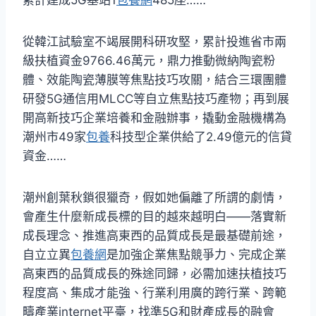
從韓江試驗室不竭展開科研攻堅，累計投進省市兩
級扶植資金9766.46萬元，鼎力推動微納陶瓷粉
體、效能陶瓷薄膜等焦點技巧攻關，結合三環團體
研發5G通信用MLCC等自立焦點技巧產物；再到展
開高新技巧企業培養和金融辦事，撬動金融機構為
潮州市49家
包養
科技型企業供給了2.49億元的信貸
資金……
潮州創葉秋鎖很獵奇，假如她偏離了所謂的劇情，
會產生什麼新成長標的目的越來越明白——落實新
成長理念、推進高東西的品質成長是最基礎前途，
自立立異
包養網
是加強企業焦點競爭力、完成企業
高東西的品質成長的殊途同歸，必需加速扶植技巧
程度高、集成才能強、行業利用廣的跨行業、跨範
疇產業internet平臺，找準5G和財產成長的融會