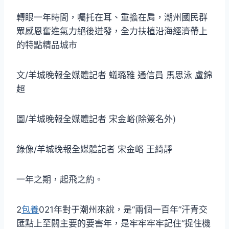
轉眼一年時間，囑托在耳、重擔在肩，潮州國民群
眾感恩奮進氣力絕後迸發，全力扶植沿海經濟帶上
的特點精品城市
文/羊城晚報全媒體記者 蟻璐雅 通信員 馬思泳 盧錦
超
圖/羊城晚報全媒體記者 宋金峪(除簽名外)
錄像/羊城晚報全媒體記者 宋金峪 王綺靜
一年之期，起飛之約。
2
包養
021年對于潮州來說，是“兩個一百年”汗青交
匯點上至關主要的要害年，是牢牢牢牢記住“捉住機