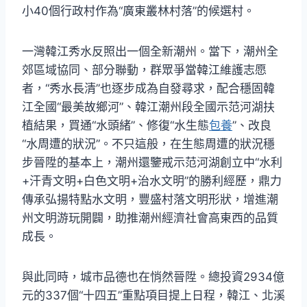
小40個行政村作為“廣東叢林村落”的候選村。
一灣韓江秀水反照出一個全新潮州。當下，潮州全
郊區域協同、部分聯動，群眾爭當韓江維護志愿
者，“秀水長清”也逐步成為自發尋求，配合穩固韓
江全國“最美故鄉河”、韓江潮州段全國示范河湖扶
植結果，買通“水頭緒”、修復“水生態
包養
”、改良
“水周遭的狀況”。不只這般，在生態周遭的狀況穩
步晉陞的基本上，潮州還鑒戒示范河湖創立中“水利
+汗青文明+白色文明+治水文明”的勝利經歷，鼎力
傳承弘揚特點水文明，豐盛村落文明形狀，增進潮
州文明游玩開闢，助推潮州經濟社會高東西的品質
成長。
與此同時，城市品德也在悄然晉陞。總投資2934億
元的337個“十四五”重點項目提上日程，韓江、北溪