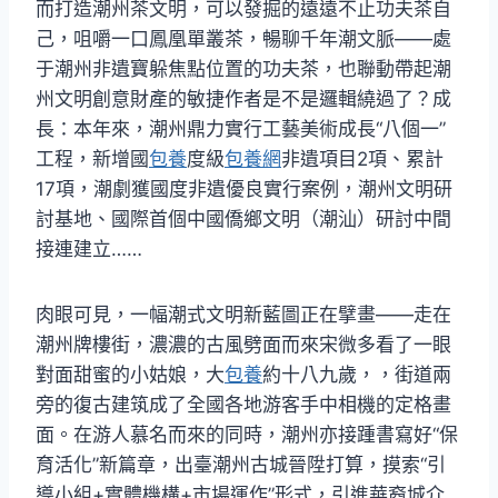
而打造潮州茶文明，可以發掘的遠遠不止功夫茶自
己，咀嚼一口鳳凰單叢茶，暢聊千年潮文脈——處
于潮州非遺寶躲焦點位置的功夫茶，也聯動帶起潮
州文明創意財產的敏捷作者是不是邏輯繞過了？成
長：本年來，潮州鼎力實行工藝美術成長“八個一”
工程，新增國
包養
度級
包養網
非遺項目2項、累計
17項，潮劇獲國度非遺優良實行案例，潮州文明研
討基地、國際首個中國僑鄉文明（潮汕）研討中間
接連建立……
肉眼可見，一幅潮式文明新藍圖正在擘畫——走在
潮州牌樓街，濃濃的古風劈面而來宋微多看了一眼
對面甜蜜的小姑娘，大
包養
約十八九歲，，街道兩
旁的復古建筑成了全國各地游客手中相機的定格畫
面。在游人慕名而來的同時，潮州亦接踵書寫好“保
育活化”新篇章，出臺潮州古城晉陞打算，摸索“引
導小組+實體機構+市場運作”形式，引進華裔城介