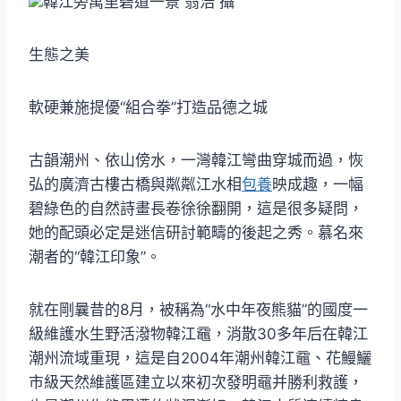
韓江旁萬里碧道一景 翁浩 攝
生態之美
軟硬兼施提優“組合拳”打造品德之城
古韻潮州、依山傍水，一灣韓江彎曲穿城而過，恢
弘的廣濟古樓古橋與粼粼江水相
包養
映成趣，一幅
碧綠色的自然詩畫長卷徐徐翻開，這是很多疑問，
她的配頭必定是迷信研討範疇的後起之秀。慕名來
潮者的“韓江印象”。
就在剛曩昔的8月，被稱為“水中年夜熊貓”的國度一
級維護水生野活潑物韓江黿，消散30多年后在韓江
潮州流域重現，這是自2004年潮州韓江黿、花鰻鱺
市級天然維護區建立以來初次發明黿并勝利救護，