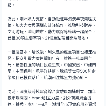
點。
為此，潮州鼎力支撐、自動融進粵港澳年夜灣區扶
植，加大力度與深圳市計謀協作，推動科技財產、
文明游玩、聰明城市、動力環保等範疇一起配合，
首批30項主要事項、21個重點項目開端落地。
一批強基本、增效能、利久遠的嚴重項目也接連推
動，招商引資力度連續加年夜，推進一批事關全
局、帶動性強的項目投產生效，中國安然、中建四
局、中國保利、承平洋扶植、騰訊等世界500強企
業項目已投資落戶，給潮州注進無力強心針。
同時，國度級跨境電商綜合實驗區加速創立，加年
夜市場開闢、brand創立力度，對外商業周全提
速。據悉，本年1—8月，潮州全市現實應用外資增