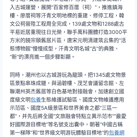
入古城運營，展開“百家修百厝（祠）”，推進鎮海
樓、廖厝祠等汗青文明地標的重建、修停工程，韓
文公祠晉陞工程周全完成，139處文物和1288處古
平易近居重現往日光榮，聯手萬科團體打造3000平
方米的饒宗頤舊居片區，唐宋元明清建筑云集的“活
態博物館”慢慢成型，汗青文明名城“古”的典雅、
“新”的漂亮進一個步驟彰顯。
同時，潮州也以古城游玩為龍頭，把1345處文物景
區景點串珠成鏈，與涵碧樓、茂芝會議留念館、左
聯潮州英杰舊居等白色基地對接融會，加速創立國
度級文明
包養
生態維護試驗區、國度文物維護應用
示范區、國度5A級景區和世界美食之都“三區一
都”，并先后將全國“文旅融會特點立異示范市”“最愛
好國際游目標地”等名號支出囊中，朝著“中國古稱
第一梯隊”和“世界級文明游玩體驗目標地”的
包養網