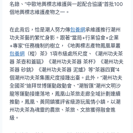
名錄、“中歐地輿標志維護與一起配合協議”首批100
個地輿標志維護產物之一。
在此背后，恰是潮人努力傳
包養網
承維護推行潮州
功夫茶藝的繁忙身影。跟著“當局+行業協會+企業
+專家”任務機制的樹立，《地輿標志產物鳳凰單叢
包養網
（樅）茶》1項市級處所尺度、《潮州功夫茶
器 茶壺和蓋甌》《潮州功夫茶器 茶杯》《潮州功夫
茶器 砂銚》《潮州功夫茶器 泥爐》等“茶器四寶”4
個潮州功夫茶集團尺度接踵出臺。此外，“潮州功夫
全國茶”迪拜世博運動啟動會、“潮智匯”潮州文明沙
龍等運動接連落地，鳳凰山茶旅走廊全域計劃連續
推動，鳳凰、黃岡鎮獲評省級游玩風情小鎮，以潮
州功夫茶為魂靈的農旅、茶旅、文旅獲得融會進
級。