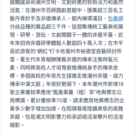
感觸感染到潮州文明、文創財產的勃勃活力和盎然
活氣：在潮州市百師園創意館中，匯集超三百名工
藝丹青妙手及非遺傳承人，館內琳瑯滿目、
包養網
分歧品種的展品超三千件，這個集傳統工藝美術展
現、研學、游玩、文創開闢于一體的非遺平臺，近
年來招待非遺研學體驗人數超四十萬人次；在市平
易近游客的“網紅”打卡地潮州市裕德堂壺藝研討所
里，重生代年青報酬陳舊非遺的傳承注進時髦元
素，同時將高校人才培育嵌進傳統身手的傳承坐
標，多個高校的年夜先生接連走進潮州非遺、接力
傳承中漢文脈；年夜好勢頭下，本年潮州市新增18
家企業獲核準應用“鳳凰單叢（樅）茶”地輿標志公
用標識，累計獲核準70家，請求應用地輿標志的企
業多少數字增加加速，在陌頭巷尾陸續表態的高雅
茶館，恰是潮文明影響力和承認過活漸攀升的活潑
縮影。