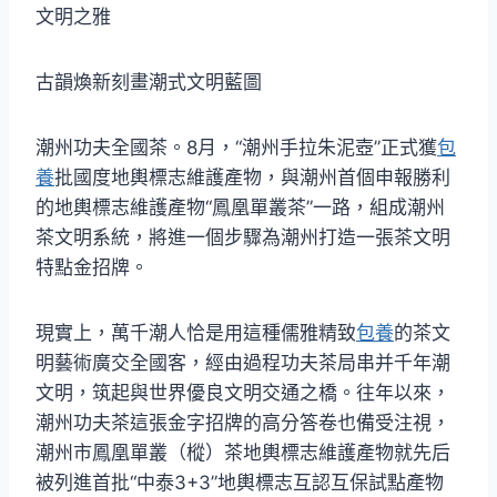
文明之雅
古韻煥新刻畫潮式文明藍圖
潮州功夫全國茶。8月，“潮州手拉朱泥壺”正式獲
包
養
批國度地輿標志維護產物，與潮州首個申報勝利
的地輿標志維護產物“鳳凰單叢茶”一路，組成潮州
茶文明系統，將進一個步驟為潮州打造一張茶文明
特點金招牌。
現實上，萬千潮人恰是用這種儒雅精致
包養
的茶文
明藝術廣交全國客，經由過程功夫茶局串并千年潮
文明，筑起與世界優良文明交通之橋。往年以來，
潮州功夫茶這張金字招牌的高分答卷也備受注視，
潮州市鳳凰單叢（樅）茶地輿標志維護產物就先后
被列進首批“中泰3+3”地輿標志互認互保試點產物