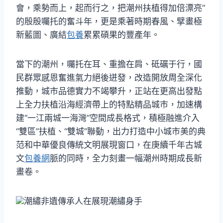
會，乘勢而上，起而行之，把潮州扶植得加倍漂亮”
的殷殷囑托的奮斗年，更是乘著時期春風、擘畫極
新藍圖、廣結
包養
累累碩果的豐產年。
當下的潮州，囑托在耳、重擔在肩、砥礪于行，國
民群眾感恩奮進氣力絕後迸發，改造開放周全深化
推動，城市品德實力不竭攀升，正站在更高出發點
上全力扶植沿海經濟帶上的特點精品城市，加速構
建“一江兩城一海灣”空間成長格式，積極融進介入
“雙區”扶植、“雙城”聯動，出力打造中小城市美的典
范和中華優良傳統文明展現窗口，在庚續千年古城
文
包養網
脈的同時，全力刻畫一幅潮州時期成長新
畫卷。
潮繡非遺傳承人在展現潮繡身手