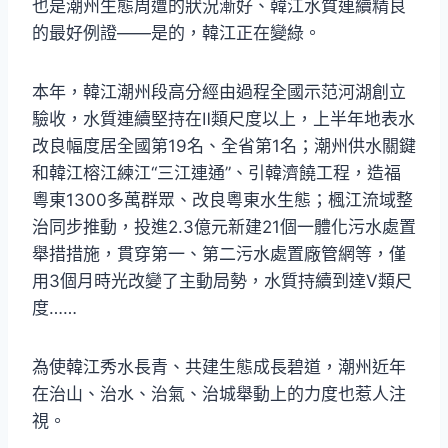
也是潮州生態周遭的狀況漸好、韓江水質連續精良
的最好例證——是的，韓江正在變綠。
本年，韓江潮州段高分經由過程全國示范河湖創立
驗收，水質連續堅持在Ⅱ類尺度以上，上半年地表水
改良幅度居全國第19名、全省第1名；潮州供水關鍵
和韓江榕江練江“三江連通”、引韓濟饒工程，造福
粵東1300多萬群眾、改良粵東水生態；楓江流域整
治同步推動，投進2.3億元新建21個一體化污水處置
舉措措施，貫穿第一、第二污水處置廠管網等，僅
用3個月時光改變了主動局勢，水質持續到達Ⅴ類尺
度……
為使韓江秀水長青、共建生態成長碧道，潮州近年
在治山、治水、治氣、治城舉動上的力度也惹人注
視。