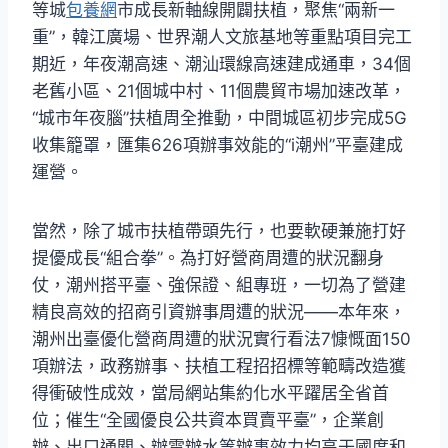
等城
包養網
市成長新軸線開闢扶植，聚焦“兩新一
重”，韓江廣場、世界潮人文旅基地等重點項目完工
期近，年夜潮高速、潮汕環線高速建成通車，34個
老舊小區、21個城中村、11個農貿市場加速改革，
“城市年夜腦”扶植周全推動，中間城區初步完成5G
收集籠罩，匯集626項辦事效能的“i潮州”平臺建成
運營。
當然，除了城市扶植帶頭先行，也要軟硬兼施打好
提優成長“組合拳”。為打好營商周遭的狀況翻身
仗，潮州搭平臺、強保證、組專班，一切為了營建
精良高效的招商引資辦事周遭的狀況——本年來，
潮州出臺優化營商周遭的狀況實行看法7慷慨面150
項辦法，政務辦事、扶植工程招招標等範疇改造獲
得衝破性成效，當局網站集約化水平躍居全省首
位；催生“全國優良公共資本買賣平臺”，企業創
辦、出口通關、辦電辦水等辦事效力均高于國度和