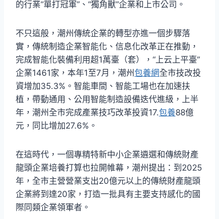
的行業“單打冠軍”、“獨角獸”企業和上市公司。
不只這般，潮州傳統企業的轉型亦進一個步驟落
實，傳統制造企業智能化、信息化改革正在推動，
完成智能化裝備利用超1萬臺（套），“上云上平臺”
企業1461家，本年1至7月，潮州
包養網
全市技改投
資增加35.3%。智能車間、智能工場也在加速扶
植，帶動通用、公用智能制造設備迭代進級，上半
年，潮州全市完成產業技巧改革投資17.
包養
88億
元，同比增加27.6%。
在這時代，一個專精特新中小企業遴選和傳統財產
龍頭企業培養打算也拉開帷幕，潮州提出：到2025
年，全市主營營業支出20億元以上的傳統財產龍頭
企業將到達20家，打造一批具有主要支持感化的國
際同類企業領軍者。