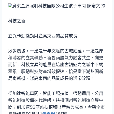
廣東金源照明科技無限公司生孩子車間 陳宏文 攝
科技之新
立異幹勁撬動財產高東西的品質成長
散步鳳城，一邊是千年文脈的古城底蘊，一邊是厚
積薄發的立異幹勁。新舊兩股氣力融會共生、向史
而新，科技立異的能量在這座古韻魅力之城中不竭
積累，驅動科技財產增效提速，恰是當下潮州開新
局育新機、謀高東西的品質成長的活潑詮釋。
從加速智能車間、智能工場扶植，帶動通用、公用
智能制造設備迭代進級，扶植潮州智能制造立異中
間；到加速5G基站扶植和財產融會成長，今朝全市
累計建成5G基站1
包養網
485座……