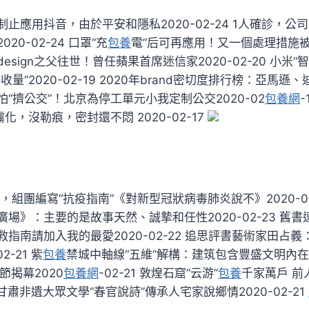
止應用抖音，由於平安和隱私2020-02-24 1人確診，公
20-02-24 口罩“充
包養
電”后可再應用！又一個處理措施被研
UIdesign之父往世！曾任蘋果首席迷信家2020-02-20 小米
量”2020-02-19 2020年brand密切度排行榜：亞馬
8 不怕“擠公交”！北京為停工單元小我定制公交2020-02
包養網
-
化，沒勒痕，密封還不悶 2020-02-17
，組團編寫“抗疫指南”《對新型冠狀病毒肺炎說不》2020-02
場》：主要的是故事天然、誠摯和任性2020-02-23 舊書
指南請加入我的最愛2020-02-22 追思評書藝術家田占義
2-21 紫
包養
禁城中軸線“五維”解構：建筑包含豐盛文明內在20
節揭幕2020
包養網
-02-21 敦煌石窟“云游”
包養
千家萬戶 前
21 甘肅非遺大眾文學“春官說詩”傳承人宅家說鄉情2020-02-21