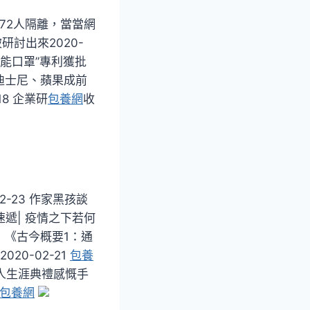
司72人隔離，當當網
討出來2020-
“智能口罩”專利獲批
遜、迪士尼、蘋果成前
18 企業研
包養網
收
-23 作家黑孩談
速遞| 疫情之下若何
：《古今概要1：通
20-02-21
包養
人生涯典禮感慨手
包養網