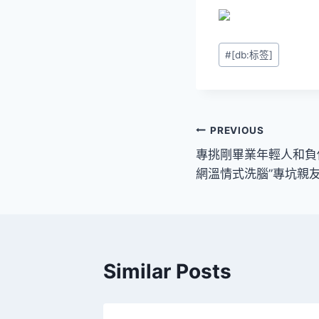
Post
#
[db:标签]
Tags:
文
PREVIOUS
專挑剛畢業年輕人和負
章
網溫情式洗腦”專坑親
導
覽
Similar Posts