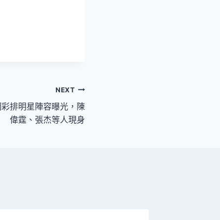
NEXT
網彩排明星陣容曝光，陳
偉霆、張杰等人現身