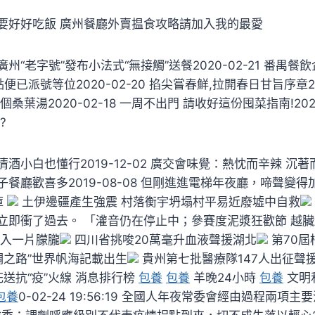
要好好吃飯 廣州餐廳外賣揾食攻略請加入我的最愛
州“老字號”發布小法式“無接觸”送餐2020-02-21 番禺
已派號等位2020-02-20 掐尖嘗春鮮,拉開春日甘旨序章202
桑葉湯2020-02-18 一周不出門 請收好這份囤菜指南!2020
?
小白也懂行2019-12-02 廣交會味覺：熱忱而辛辣 沉著而甜美
餐廳歡喜多2019-08-08 但剛進進電梯年夜廳，啼聲變
庫
土伊邊疆產生強震 村落衡宇坍塌村平易近廢墟中自救
立即衝了過去。 「灌音仍在停止中；參賽度泥漿狂歡節 越
墮入一片朦朧
四川省挑唆20萬毫升血液聲援湖北
第70屆
綢之路”世界帆海記載出生
貴州第七批醫療隊147人出征聲
花送抗“疫”火線 消息排行榜
包養
包養
羊晚24小時
包養
文明
包養
0-02-24 19:56:19 全國人年夜常委會經由過程兩項主要決