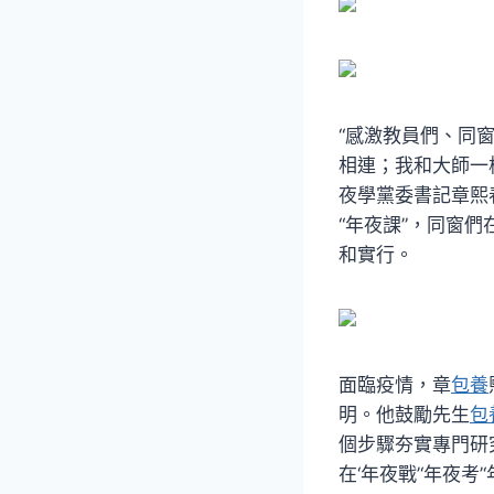
“感激教員們、同
相連；我和大師一
夜學黨委書記章熙
“年夜課”，同窗
和實行。
面臨疫情，章
包養
明。他鼓勵先生
包
個步驟夯實專門研
在‘年夜戰’‘年夜