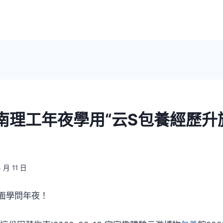
南理工年夜學用“云S包養經歷升
4 月 11 日
面學問年夜！