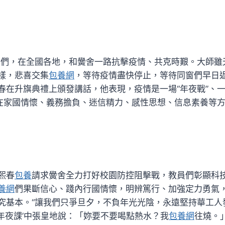
窗們，在全國各地，和黌舍一路抗擊疫情、共克時艱。大師雖
樣，悲喜交集
包養網
，等待疫情盡快停止，等待同窗們早日返
春在升旗典禮上頒發講話，他表現，疫情是一場“年夜戰”、一
們在家國情懷、義務擔負、迷信精力、感性思想、信息素養等
熙春
包養
請求黌舍全力打好校園防控阻擊戰，教員們彰顯科
養網
們果斷信心、踐內行國情懷，明辨篤行、加強定力勇氣
究基本。“讓我們只爭旦夕，不負年光光陰，永遠堅持華工人
考’‘年夜課’中張皇地說：「妳要不要喝點熱水？我
包養網
往燒。