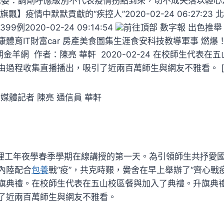
東衛健委：調劑呼應級別不代表疫情拐點到來，切不成失落以輕心202
線黨旗飄】疫情中默默貢獻的“疾控人”2020-02-24 06:27:2
例2020-02-24 09:14:54
前往頂部 數字報 出色推
體育IT財富car 房產美食圖集生涯食安科技教導軍事 燃
期金羊網 作者：陳亮 華軒 2020-02-24 在校師生代表
由過程收集直播播出，吸引了近兩百萬師生與網友不雅看。 [
媒體記者 陳亮 通信員 華軒
南理工年夜學春季學期在線講授的第一天。為引領師生共抒愛
內陸配合
包養
戰“疫”，共克時艱，黌舍在早上舉辦了“齊心戰疫
旗典禮。在校師生代表在五山校區餐與加入了典禮。升旗典
了近兩百萬師生與網友不雅看。