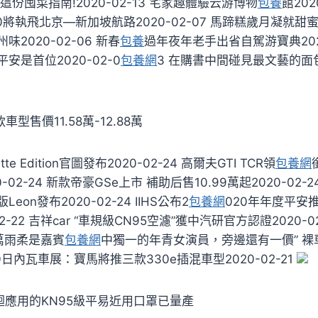
份囤菜指南!2020-02-13 宅家趣體驗云游博物
包養
館202
0將執飛北京—新加坡航路2020-02-07 馬蹄糕歲月凝就甜蜜味
2020-02-06 新春
包養
過年夜年老手出省自駕游寶典2020
安是首位2020-02-0
包養網
3 在購書中間碰見最文藝的面包新
車型售價11.58萬-12.88萬
rette Edition官圖發布2020-02-24 高爾夫GTI TCR領
包養網
02-24 新款帝豪GSe上市 補助后售10.99萬起2020-02-2
on發布2020-02-24 IIHS公布2
包養網
020年年度平安
2-22 吉祥car “車規級CN95空濾”獲中汽研官方認證2020-0
萬雨柔是嘉賓
包養網
中獨一的年青女演員，旁邊還有一價” 裸車
2020日內瓦車展：寶馬將推三款330e插混車型2020-02-21
迴應用的KN95級平易近用口罩已量產