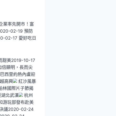
餐飲企業率先開市！富
0-02-19 預防
-02-17 愛好吃日
2019-10-17
得加倍顯明，長而尖
巴西里約熱內盧迎
臟越高興
紅沙風暴
柏林國際片子節揭
援湖北武漢
杭州
和游玩部發布赴美
議2020-02-24