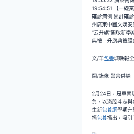
19:55:32 廣
19:54:51 【一
確診病例 累計確診399
州廣東中國文娛安康
“云升旗”開啟新學
典禮。升旗典禮經
文/羊
包養
城晚報全
圖/錄像 黌舍供給
2月24日，是華
負，以滿腔斗志與
生新
包養網
學期升
播
包養
播出，吸引