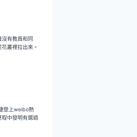
邊沒有教員和同
從花叢裡拉出來。
上weibo熱
歷程中發明有選過