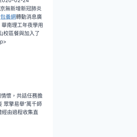
0-02-24
3 北京無新增新冠肺炎
舉
包養網
轉動消息廣
爆！華南理工年夜學用
在五山校區餐與加入了
p>
國情懷，共話任務擔
 眾擎易舉”萬千師
禮經由過程收集直