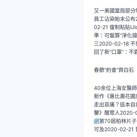
又一美國當局部分制
員工沾染始末公布20
02-21 復制粘貼
準：可盤算“淨化接收
三2020-02-1
回了新“口罩”：不霧
春節“約會”齊白石
40余位上海女醫師
新作《惠比壽花圃廣
走出哀痛？這本自救
鑒》醒眾人2020-0
網
第70屆柏林片子
可及2020-02-