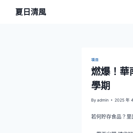
Skip
夏日清風
to
content
項目
燃爆！華
學期
By
admin
2025 年 
若何貯存食品？里