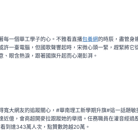
著每一個華工學子的心。不雅看直播
包養網
的時辰，盡管身
或許一臺電腦，但國歌聲響起時，宋微心頭一緊，趕緊將它
意、眼含熱淚，跟著國旗升起而心潮彭湃。
得寬大網友的追蹤關心，#華南理工新學期升旗#這一話題敏捷登
達近億，會商超開麥拉跟蹤她的舉措。任務職員在灌音經過
雅看到達343萬人次，點贊數跨越20萬。