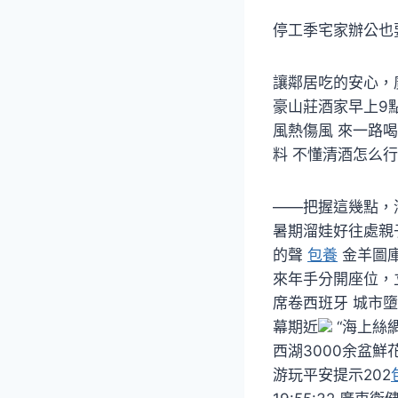
停工季宅家辦公也
讓鄰居吃的安心，廣
豪山莊酒家早上9點便
風熱傷風 來一路喝個
料 不懂清酒怎么行
——把握這幾點，清酒
暑期溜娃好往處親子
的聲
包養
金羊圖
來年手分開座位，
席卷西班牙 城市
幕期近
“海上絲
西湖3000余盆鮮
游玩平安提示202