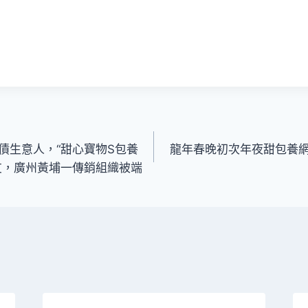
債生意人，“甜心寶物S包養
龍年春晚初次年夜甜包養
友，廣州黃埔一傳銷組織被端