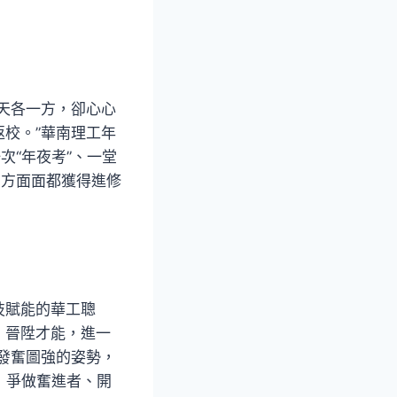
天各一方，卻心心
校。”華南理工年
次“年夜考”、一堂
方方面面都獲得進修
技賦能的華工聰
，晉陞才能，進一
發奮圖強的姿勢，
」爭做奮進者、開