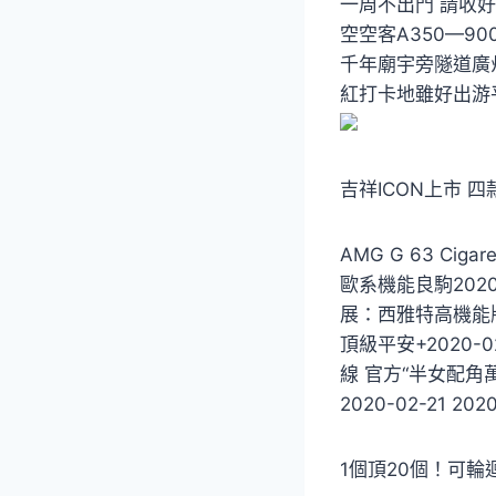
一周不出門 請收好這
空空客A350—90
千年廟宇旁隧道廣州味
紅打卡地雖好出游平
吉祥ICON上市 四款
AMG G 63 Ciga
歐系機能良駒2020-
展：西雅特高機能版Le
頂級平安+2020-0
線 官方“半女配角
2020-02-21 
1個頂20個！可輪