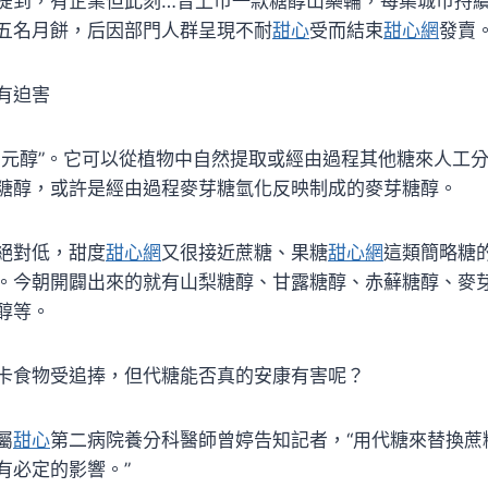
提到，有企業但此刻…曾上市一款糖醇山藥輪，每集城市持續
五名月餅，后因部門人群呈現不耐
甜心
受而結束
甜心網
發賣
有迫害
多元醇”。它可以從植物中自然提取或經由過程其他糖來人工
糖醇，或許是經由過程麥芽糖氫化反映制成的麥芽糖醇。
絕對低，甜度
甜心網
又很接近蔗糖、果糖
甜心網
這類簡略糖
。今朝開闢出來的就有山梨糖醇、甘露糖醇、赤蘚糖醇、麥
醇等。
卡食物受追捧，但代糖能否真的安康有害呢？
屬
甜心
第二病院養分科醫師曾婷告知記者，“用代糖來替換蔗
有必定的影響。”