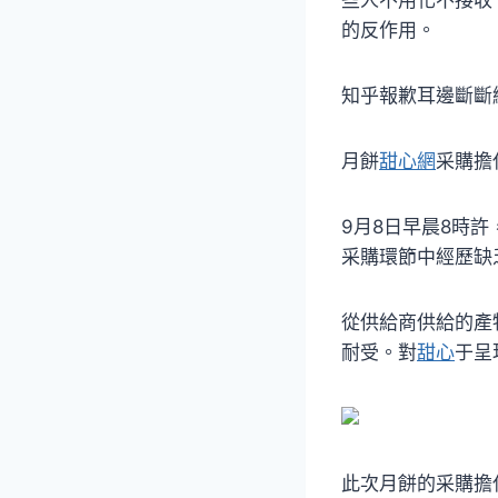
的反作用。
知乎報歉耳邊斷斷
月餅
甜心網
采購擔
9月8日早晨8時
采購環節中經歷缺
從供給商供給的產
耐受。對
甜心
于呈
此次月餅的采購擔