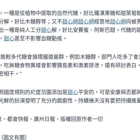
，一種是從植物中提取的自然代糖，好比羅漢果糖和甜葉菊
分解，好比木糖醇等；又不
甜心網
甜心網
經意地
甜心網
向被
出一種是純人工分
甜心
解，好比安賽蜜、阿斯巴甜。代糖的
，
甜心
甚至不影響血糖動搖。
攝進較多代糖會損壞腸道菌群，例如木糖醇，部門人吃多了會
，吃無糖食物異樣會影響胰島素和激素排泄。還有研討表白
密相干。”
照國度規則的尺度范圍添加是
甜心
平安的，可是安康與否都
光鮮的扮演發明了充分的戲劇性。持續幾天沒有要把持攝進
消息、都會快報、廣州日報，版權回原作者一切
國（圖文有關）