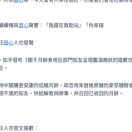
續續傳來
甜心
聲響：「我還在救助站」「你來接
任
甜心
人也發聲
許，知乎發布《關于月餅食用后部門知友呈現腹瀉癥狀的道歉
乏。
物中選購更安康的低糖月餅，疏忽用來替換蔗糖的麥芽糖醇
現不適的知友，供給解救與辦事，并召回已收回的月餅。
任人亦發文道歉：