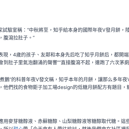
@凰家試驗室稱：“中秋將至，知乎給本身的國際年夜V發月餅，
，腹瀉拉肚子。”
via”表現，4歲的孩子、友鄰和本身先后吃了知乎月餅后，都開
會到肚子里氣泡翻涌的聲響”“直接腹瀉不起，連跑了六次茅廁
只馮煮鵝”的科普年夜V發文稱，知乎本年的月餅，讓那么多年
，他們找的食物鉅子加工場design的低糖月餅配方有題目，
應用麥芽糖醇液、赤蘚糖醇、山梨糖醇液等糖醇取代糖。這
，所以
甜心
帶「今天會有人帶往檢討，然後我們會在社區裡