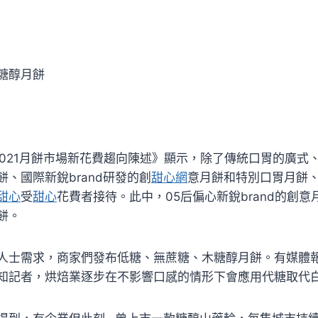
糖醇月餅
2021月餅市場新花費趨向陳述》顯示，除了傳統口胃的廣式
、國際新銳brand研發的創
甜心網
意月餅和特別口胃月餅、
甜心
受
甜心
花費者接待。此中，05后偏心新銳brand的創意
餅。
人士需求，商家們發布低糖、無蔗糖、木糖醇月餅。有媒體
知記者，烘焙業逐步在不影響口感的情形下會應用代糖取代