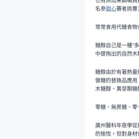
也有烘焙采銷職員
名參
甜心
賽者挑釁
常常食用代糖食物
糖醇自己是一種“
中提掏出的自然木
糖醇由於有著熱量
做糖的替換品應用
木糖醇、異芽酮糖
零糖、無蔗糖、零
廣州醫科年夜學從
的愉悅，但對身材