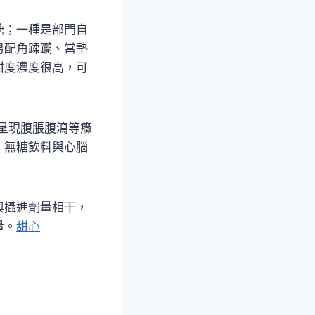
糖；一種是部門自
男配角蹂躪、當墊
甜度濃度很高，可
呈現腹脹腹瀉等癥
，無糖飲料與心腦
與攝進劑量相干，
量。
甜心