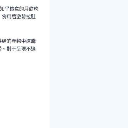
，知乎禮盒的月餅應
，食用后激發拉肚
供給的產物中選購
受。對于呈現不適