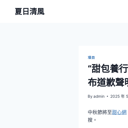
Skip
夏日清風
to
content
項目
“甜包養
布道歉聲
By
admin
2025 年 
中秋節將至
甜心網
搜。