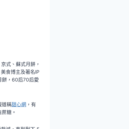
、京式、蘇式月餅，
美食博主及著名IP
月餅，60后70后愛
報道稱
甜心網
，有
白蔗糖。