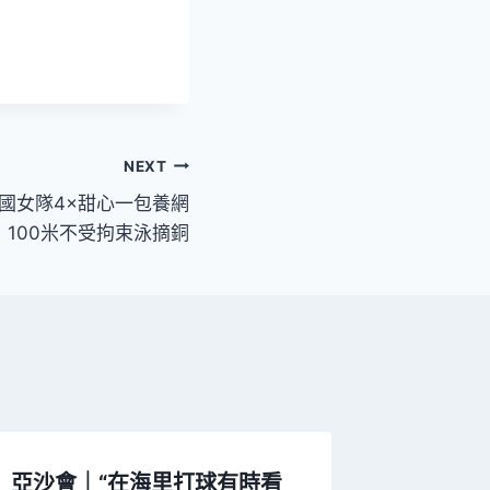
NEXT
國女隊4×甜心一包養網
100米不受拘束泳摘銅
亞沙會｜“在海里打球有時看
廣州市委