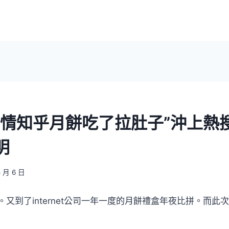
行情知乎月餅吃了拉肚子”沖上熱搜
明
5 月 6 日
。又到了internet公司一年一度的月餅禮盒年夜比拼。而此