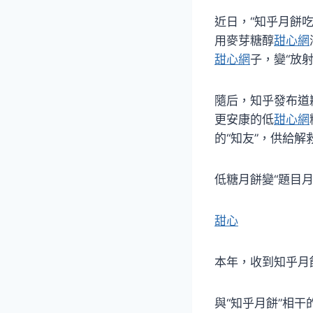
近日，“知乎月餅
用麥芽糖醇
甜心網
甜心網
子，變“放射
隨后，知乎發布道
更安康的低
甜心網
的“知友”，供給
低糖月餅變“題目月
甜心
本年，收到知乎月
與“知乎月餅”相