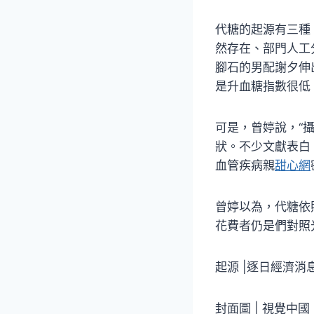
代糖的起源有三種
然存在、部門人工
腳石的男配謝夕伸
是升血糖指數很低
可是，曾婷說，“
狀。不少文獻表白
血管疾病親
甜心網
曾婷以為，代糖依
花費者仍是們對照
起源 |逐日經濟
封面圖 | 視覺中