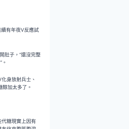
陸續有年夜V反應試
端鬧肚子，“還沒完整
”。
夜V化身放射兵士、
糖醇加太多了。
些代糖現實上因有
發布信來腹脹腹瀉