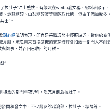
吃了拉肚子”沖上熱搜。有網友在weibo發文稱，配料表顯示
液、赤蘚糖醇、山梨糖醇液等糖醇取代糖，但由于添加較多
兵士”。
歉
甜心網
講明表現，簡直是采購環節中經歷缺乏。從供給商
糖月餅，疏忽用來替換蔗糖的麥芽糖醇會招致一部門人不耐
解救與辦事，并召回已收回的月餅。
餅”
餅禮盒的部門年夜V稱，吃完月餅后拉肚子。
干的發問和發文中，不少網友說起瀉藥、拉肚子、糖醇等。