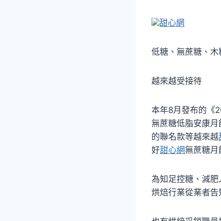
甜心網
低糖、無蔗糖、木
越來越受接待
本年8月發布的《
無蔗糖低脂安康月餅
的聯名款等越來越
好
甜心網
無蔗糖月
為知足控糖、減肥
烘焙行業從業者告