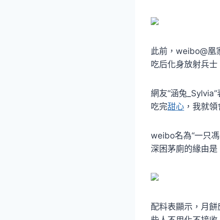
此前，weibo
吃后化身放射兵士
網友“涵兔_Syl
吃完
甜心
，我就領
weibo名為“一
深困茅廁的緣由是
配料表顯示，月餅
些人不用化不接收