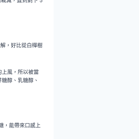
裁減，直到剩下 5
。
分解，好比從白樺樹
的上風，所以被當
芽糖醇、乳糖醇、
糖，能帶來口感上