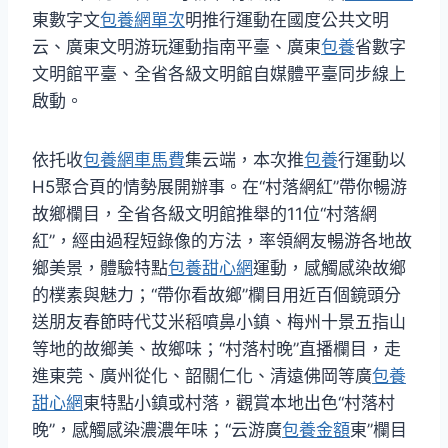
東數字文
包養網單次
明推行運動在國度公共文明
云、廣東文明游玩運動指南平臺、廣東
包養
省數字
文明館平臺、全省各級文明館自媒體平臺同步線上
啟動。
依托收
包養網車馬費
集云端，本次推
包養
行運動以
H5聚合頁的情勢展開辦事。在“村落網紅”帶你暢游
故鄉欄目，全省各級文明館推舉的11位“村落網
紅”，經由過程短錄像的方法，率領網友暢游各地故
鄉美景，體驗特點
包養甜心網
運動，感觸感染故鄉
的樸素與魅力；“帶你看故鄉”欄目用近百個鏡頭分
送朋友春節時代艾米稻噴鼻小鎮、梅州十景五指山
等地的故鄉美、故鄉味；“村落村晚”直播欄目，走
進東莞、廣州從化、韶關仁化、清遠佛岡等廣
包養
甜心網
東特點小鎮或村落，觀賞本地出色“村落村
晚”，感觸感染濃濃年味；“云游廣
包養金額
東”欄目