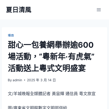
Skip
夏日清風
to
content
項目
甜心一包養網舉辦逾600
場活動，“粵新年·有虎氣”
活動送上粵式文明盛宴
By
admin
2025 年 3 月 14 日
文/羊城晚報全媒體記者 黃宙輝 通信員 粵文旅宣
圖/廣東省文明館數字文明部供給