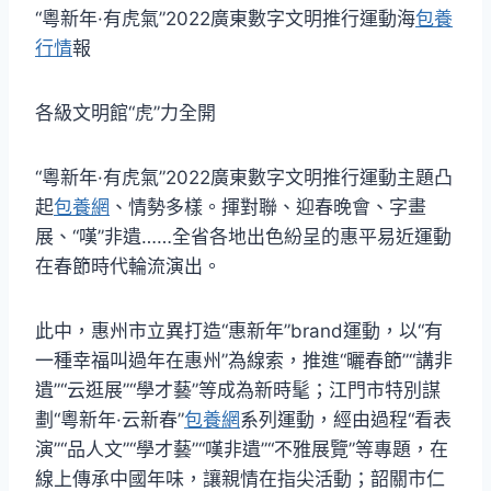
“粵新年·有虎氣”2022廣東數字文明推行運動海
包養
行情
報
各級文明館“虎”力全開
“粵新年·有虎氣”2022廣東數字文明推行運動主題凸
起
包養網
、情勢多樣。揮對聯、迎春晚會、字畫
展、“嘆”非遺……全省各地出色紛呈的惠平易近運動
在春節時代輪流演出。
此中，惠州市立異打造“惠新年”brand運動，以“有
一種幸福叫過年在惠州”為線索，推進“曬春節”“講非
遺”“云逛展”“學才藝”等成為新時髦；江門市特別謀
劃“粵新年·云新春”
包養網
系列運動，經由過程“看表
演”“品人文”“學才藝”“嘆非遺”“不雅展覽”等專題，在
線上傳承中國年味，讓親情在指尖活動；韶關市仁