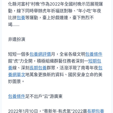
化縣河富村“村晚”作為2022年全國村晚示范展現運
動，線下同時舉辦虎年祈福送對聯、“年小吃”年夜
比拼
包養
等運動，臺上好戲連連，臺下熱烈不
竭……
非遺扮演
短短一個多
包養網評價
月，全省各級文明
包養條件
館“虎”力全開，積極組織群藝任務者深刻一
短期包
養
線、深刻
長期包養
群眾，活潑浮現了南粵年夜
包
養網單次
地萬象更換新的資料、國民安身立命的美
妙圖景。
包養條件
足不出戶“云”游廣東
2022年1月10日，“粵新年·有虎氣”2022廣
長期包養