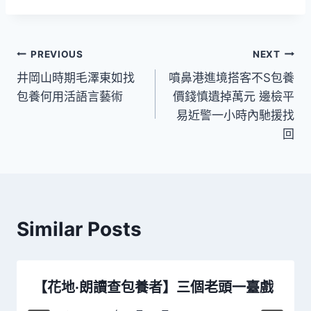
文
PREVIOUS
NEXT
井岡山時期毛澤東如找
噴鼻港進境搭客不S包養
章
包養何用活語言藝術
價錢慎遺掉萬元 邊檢平
導
易近警一小時內馳援找
回
覽
Similar Posts
【花地·朗讀查包養者】三個老頭一臺戲