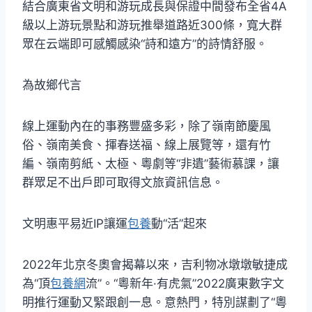
結合廣東省文明和游玩成長與保證中間發布全省4A
級以上游玩景點和游玩推舉道路近300條，寬大群
眾在云端即可感觸感染“詩和遠方”的詩情舒服。
為故鄉代言
線上運動內在的事務豐盛多彩，除了嶺南節慶風
俗、嶺南美食、揮春送福、線上展覽等，還有竹
編、嶺南剪紙、太極、粵劇等“非遺”藝術慕課，讓
群眾足不出戶即可取得文旅資訊信息。
文明惠平易近IP讓運
包養
動“活”起來
2022年北京冬奧會揭幕以來，吉利物冰墩墩敏捷成
為“頂
包養網
流”。“粵新年·有虎氣”2022廣東數字文
明推行運動又緊跟創一息。意熱門，特別謀劃了“粵