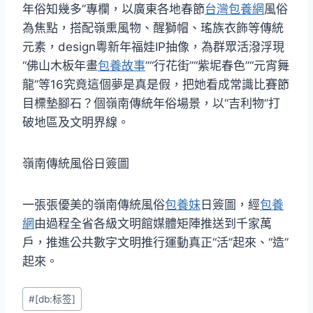
年俗知幾多”專欄，以廣東各地春節
台灣包養網
風俗
為焦點，搭配嶺熏風物、醒獅帽、瑤族衣飾等傳統
元素，design粵新年福娃IP抽像，為群眾活潑浮現
“佛山木板年畫
包養故事
”“行花街”“紫坭春色”“元宵舞
龍”等16究竟這個夢是真是假，把她看成常識比賽節
目標墊腳石？個嶺南傳統年俗場景，以“吉利物”打
破地區及文明界線。
嶺南傳統風俗日簽圖
一張張優美的嶺南傳統風俗
包養妹
日簽圖，經
包養
網
由過程全省各級文明館媒體矩陣推送到千家萬
戶，推進公共數字文明推行運動真正“活”起來、“造”
起來。
Post
#
[db:标签]
Tags: