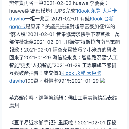
辦年貨再省一筆2021-02-02 huawei李慶委：
huawei超高密模塊化UPS完成“
Klook 永豐 大戶卡
dawho
一柜一兆瓦”2021-02-01 有錢
Klook 台新
gogo卡
是原罪？美議員提議對超等富豪加征1%的
“窮人稅”2021-02-01 音集協請求快手下架首批一萬
部侵權錄像2021-02-01 “甩鍋俠”特斯拉向南昌電網
報歉！2021-02-01 隔空充電技巧？小米真的研收
回來了2021-01-29 海信孫永良：智能路況要“人工
智能”更要“人類智能”2021-01-29 王思聰旗下熊貓
互娛破產拍賣！成交價3
Klook 永豐 大戶卡
dawho
100萬，溢價率991％2021-01-29
華彩耀南粵，銅鑿剪新顏：佛山工藝美術精品表態
廣州
《疍平易近水鄉手記》重版啦！2021-02-01 探秘