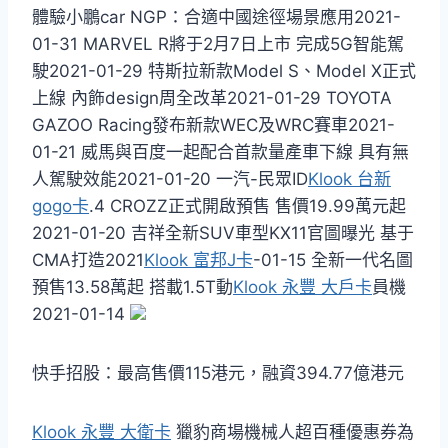
體驗小鵬car NGP：合適中國途徑場景應用2021-
01-31 MARVEL R將于2月7日上市 完成5G智能駕
駛2021-01-29 特斯拉新款Model S、Model X正式
上線 內飾design周全改革2021-01-29 TOYOTA
GAZOO Racing發布新款WEC及WRC賽車2021-
01-21 威馬與百度一起配合首款量產車下線 具有無
人駕駛效能2021-01-20 一汽-民眾ID
Klook 台新
gogo卡
.4 CROZZ正式開啟預售 售價19.99萬元起
2021-01-20 吉祥全新SUV車型KX11官圖曝光 基于
CMA打造2021
Klook 富邦J卡
-01-15 全新一代名圖
預售13.58萬起 搭載1.5T動
Klook 永豐 大戶卡
員機
2021-01-14
快手招股：最高售價115港元，融資394.77億港元
Klook 永豐 大衛卡
獵豹商場機械人超百種優惠券為