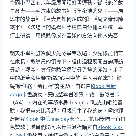
怡園小學四五六年級展開讀紅書運動，從《魁首故
事叢書——毛澤東的故事》《年夜地的兒子——周
恩來的故事》《巨大是如何煉成的》《周文雍和陳
鐵軍》《法場上的婚禮》等經典白色冊本中選一本
停止研讀，用錄錄像或許音頻的方法向他人先容。
朝天小學制訂冷假少先隊爭章攻略：少先隊員們可
在家長、教導員的領導下，經由過程展開查詢拜訪
尋訪、觀賞、實行體驗等運動尋覓黨的萍蹤，用手
中的紙筆和相機“訴說”心目中的“中國共產黨”； 繚
繞“新任務，新征程”為主題，自選白
Klook 台新
gogo卡
色讀物，完成整本書瀏覽，做一張唸書卡
（A4），內在的事務本身design；“唱支山歌給黨
聽，我把黨來比母親；母親只生了我的身，黨的輝
煌照我
Klook 中信line pay卡
心……”假期學唱一首白
色贊歌；隊員們還可以經由過程講述白
Klook 國泰
cube卡
色故事、進修白色文明、尋訪白色基地、宣