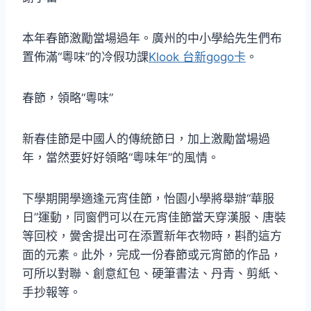
本年春節激勵當場過年。廣州的中小學給先生們布
置佈滿“粵味”的冷假功課
Klook 台新gogo卡
。
春節，領略“粵味”
新春佳節是中國人的傳統節日，加上激勵當場過
年，當然要好好領略“粵味年”的風情。
下學期開學適逢元宵佳節，怡園小學將舉辦“華服
日”運動，同窗們可以在元宵佳節當天穿漢服、唐裝
等回校，黌舍提出可在添置新年衣物時，斟酌這方
面的元素。此外，完成一份春節或元宵節的作品，
可所以對聯、創意紅包、硬筆書法、丹青、剪紙、
手抄報等。