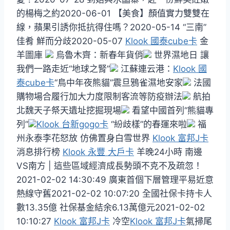
的楊梅之約2020-06-01 【美食】顏值實力雙雙在
線，蘋果引誘你抵抗得住嗎？2020-05-14 “三南”
佳肴 鮮而分歧2020-05-07
Klook 國泰cube卡
金
羊圖庫
烏魯木齊：新春年貨俏
世界濕地日 讓
我們一路走近“地球之腎”
江蘇連云港：
Klook 國
泰cube卡
“鳥中年夜熊貓”震旦鴉雀濕地安家
法國
購物場合履行加大力度限制客流等防疫辦法
航拍
北魏天子祭天遺址挖掘現場
看望中國首列“熊貓專
列”
Klook 台新gogo卡
“紛歧樣”的春運來啦
福
州永泰李花怒放 仿佛置身白雪世界
Klook 富邦J卡
消息排行榜
Klook 永豐 大戶卡
羊晚24小時 南邊
VS南方 | 這些區域經濟成長勢頭不克不及疏忽！
2021-02-02 14:30:49 廣東首個下層管理平易近意
熱線守舊2021-02-02 10:07:20 全國社保卡持卡人
數13.35億 社保基金結余6.13萬億元2021-02-02
10:10:27
Klook 富邦J卡
冷空
Klook 富邦J卡
氣掃尾