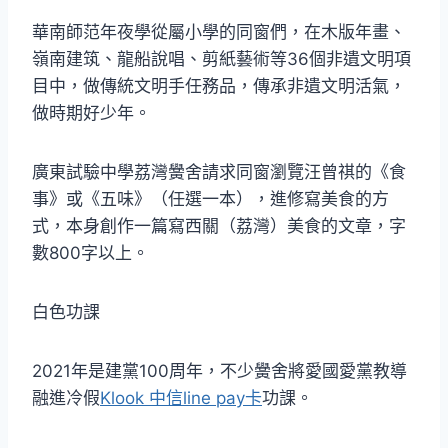
華南師范年夜學從屬小學的同窗們，在木版年畫、
嶺南建筑、龍船說唱、剪紙藝術等36個非遺文明項
目中，做傳統文明手任務品，傳承非遺文明活氣，
做時期好少年。
廣東試驗中學荔灣黌舍請求同窗瀏覽汪曾祺的《食
事》或《五味》（任選一本），進修寫美食的方
式，本身創作一篇寫西關（荔灣）美食的文章，字
數800字以上。
白色功課
2021年是建黨100周年，不少黌舍將愛國愛黨教導
融進冷假
Klook 中信line pay卡
功課。