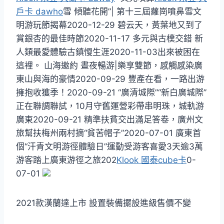
戶卡 dawho
雪 傾聽花開”| 第十三屆蘿崗噴鼻雪文
明游玩節揭幕2020-12-29 碧云天，黃葉地又到了
賞銀杏的最佳時節2020-11-17 多元與古樸交錯 新
人類最愛體驗古鎮慢生涯2020-11-03出來被困在
這裡。 山海邀約 晝夜暢游|樂享雙節，感觸感染廣
東山與海的豪情2020-09-29 豐產在看，一路出游
擁抱收獲季！2020-09-21 “廣清城際”“新白廣城際”
正在聯調聯試，10月守舊運營彩帶串明珠，城軌游
廣東2020-09-21 精準扶貧交出滿足答卷，廣州文
旅幫扶梅州兩村摘“貧苦帽子”2020-07-01 廣東首
個“汗青文明游徑體驗日”運動受游客喜愛3天逾3萬
游客踏上廣東游徑之旅202
Klook 國泰cube卡
0-
07-01
2021款漢蘭達上市 設置裝備擺設進級售價不變