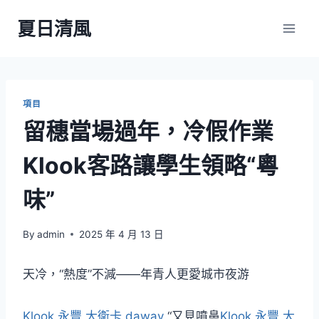
Skip
夏日清風
to
content
項目
留穗當場過年，冷假作業
Klook客路讓學生領略“粵
味”
By
admin
2025 年 4 月 13 日
天冷，“熱度”不減——年青人更愛城市夜游
Klook 永豐 大衛卡 daway
“又見噴鼻
Klook 永豐 大