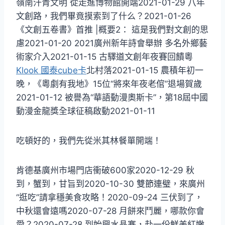
嶺南汗青文明 從走進博物館開端2021-01-29 八年
文創路，我們畢竟摸索到了什么？2021-01-26
《文創五卷書》首推 |概要2： 這是我們對文創的思
慮2021-01-20 2021廣州新年詩會舉辦 多名外鄉藝
術家介入2021-01-15 古驛道文創年夜賽回饋粵
Klook 國泰cube卡
北村落2021-01-15 農積年初一
晚，《粵劇有我地》15位“將來年夜老倌”退場賀歲
2021-01-12 被譽為“華語動漫奧斯卡”，第18屆中國
動漫金龍獎全球征稿啟動2021-01-11
吃頓好的，我們先從米其林餐單開端！
肯德基廣州市場門店衝破600家2020-12-29 秋
到，蟹到，甘旨到2020-10-30 雙節連璧，來廣州
“逛吃”請拿穩美食攻略！2020-09-24 三伏到了，
中秋還會遠嗎2020-07-28 月餅來鬥麗，哪款你會
愛？2020-07-28 到始興水晶寨，赴一份鮮美紅嫩