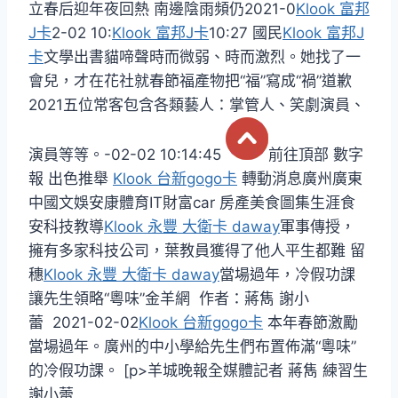
立春后迎年夜回熱 南邊陰雨頻仍2021-0
Klook 富邦
J卡
2-02 10:
Klook 富邦J卡
10:27 國民
Klook 富邦J
卡
文學出書貓啼聲時而微弱、時而激烈。她找了一
會兒，才在花社就春節福產物把“福”寫成“禍”道歉
2021五位常客包含各類藝人：掌管人、笑劇演員、
演員等等。-02-02 10:14:45
前往頂部 數字
報 出色推舉
Klook 台新gogo卡
轉動消息廣州廣東
中國文娛安康體育IT財富car 房產美食圖集生涯食
安科技教導
Klook 永豐 大衛卡 daway
軍事傳授，
擁有多家科技公司，葉教員獲得了他人平生都難 留
穗
Klook 永豐 大衛卡 daway
當場過年，冷假功課
讓先生領略“粵味”金羊網 作者：蔣雋 謝小
蕾 2021-02-02
Klook 台新gogo卡
本年春節激勵
當場過年。廣州的中小學給先生們布置佈滿“粵味”
的冷假功課。 [p>羊城晚報全媒體記者 蔣雋 練習生
謝小蕾