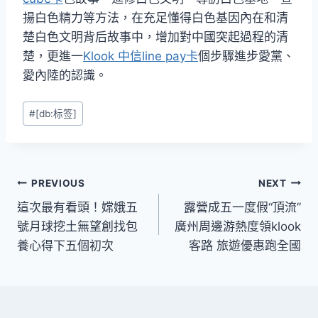
揚白色精力等方法，在充足懂得白色基因內在和清
楚白色文明背后故事中，增加對中國突起過程的清
楚，更進一
Klook 中信line pay卡
個步驟進步愛黨、
愛內陸的認識。
Post
#
[db:标签]
Tags:
文
PREVIOUS
NEXT
這次最有看頭！嫦娥五
露營成五一度假“頂流”
章
號月球挖土無望創找包
廣州周邊游熱度領klook
導
養心得下五個初次
客路 旅遊優惠跑全國
覽