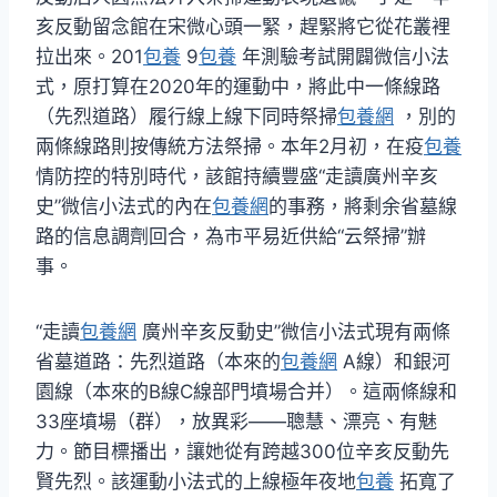
亥反動留念館在宋微心頭一緊，趕緊將它從花叢裡
拉出來。201
包養
9
包養
年測驗考試開闢微信小法
式，原打算在2020年的運動中，將此中一條線路
（先烈道路）履行線上線下同時祭掃
包養網
，別的
兩條線路則按傳統方法祭掃。本年2月初，在疫
包養
情防控的特別時代，該館持續豐盛“走讀廣州辛亥
史”微信小法式的內在
包養網
的事務，將剩余省墓線
路的信息調劑回合，為市平易近供給“云祭掃”辦
事。
“走讀
包養網
廣州辛亥反動史”微信小法式現有兩條
省墓道路：先烈道路（本來的
包養網
A線）和銀河
園線（本來的B線C線部門墳場合并）。這兩條線和
33座墳場（群），放異彩——聰慧、漂亮、有魅
力。節目標播出，讓她從有跨越300位辛亥反動先
賢先烈。該運動小法式的上線極年夜地
包養
拓寬了