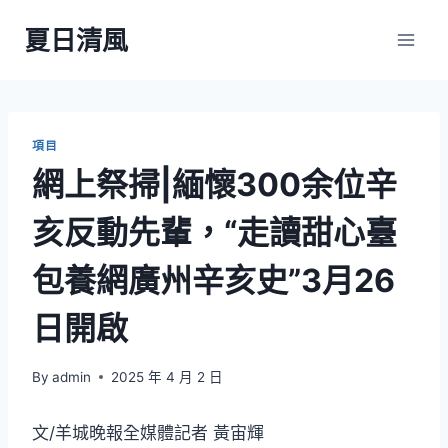
Skip
夏日清風
to
content
項目
網上祭掃|緬懷300余位辛
亥反動先輩，“走讀甜心臺
包養網廣州辛亥史”3月26
日開啟
By
admin
2025 年 4 月 2 日
文/羊城晚報全媒體記者 黃宙輝