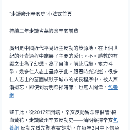
“走讀廣州辛亥史”小法式首頁
持續三年走讀省墓懷念辛亥前輩
廣州是中國近代平易近主反動的策源地，在上個世
紀的汗青過程中施展了主要的感化。不可勝數的有
識之士為了幻想、為了自強，前赴后繼，奮力斗
爭，幾多仁人志士盡瘁于此。跟著時光流逝，很多
仁人志士的墓園緘默于城市的成長程序中，被人漸
漸遺忘，即使到清明祭掃時節，也無人問津。
包養
網
鑒于此，從2017年開端，辛亥反動留念館倡議“碧
血黃花，走讀廣州辛亥反動史——清明祭掃辛亥
包
養網
反動先烈先賢墳場”運動，在每年3月中下旬至