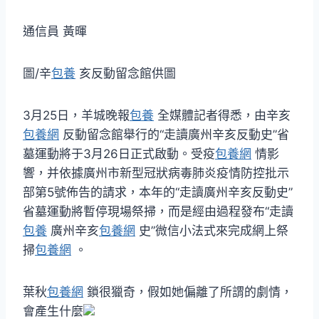
通信員 黃暉
圖/辛
包養
亥反動留念館供圖
3月25日，羊城晚報
包養
全媒體記者得悉，由辛亥
包養網
反動留念館舉行的“走讀廣州辛亥反動史”省
墓運動將于3月26日正式啟動。受疫
包養網
情影
響，并依據廣州市新型冠狀病毒肺炎疫情防控批示
部第5號佈告的請求，本年的“走讀廣州辛亥反動史”
省墓運動將暫停現場祭掃，而是經由過程發布“走讀
包養
廣州辛亥
包養網
史”微信小法式來完成網上祭
掃
包養網
。
葉秋
包養網
鎖很獵奇，假如她偏離了所謂的劇情，
會產生什麼