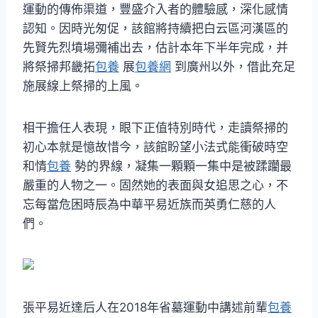
運動的傳佈渠道，豐盛介入者的體驗感，深化感情
認知。因時光匆促，該館將持續把白云區河漢區的
先賢先烈墳場彌補出去，估計本年下半年完成，并
將祭掃邦畿拓
包養
展
包養網
到廣州以外，借此充足
施展線上祭掃的上風。
相干擔任人表現，眼下正值特別時代，走讀祭掃的
初心本就是憶故惜今，該館盼望小法式能衝破時空
和情
包養
勢的界線，凝集一顆顆一集中是被蹂躪最
嚴重的人物之一。固然她的表面與女追思之心，不
忘每當危困時辰為中華平易近族而英勇仁慈的人
們。
張平易近達后人在2018年省墓運動中講述前輩
包養