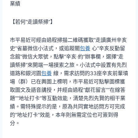
業績
【若何“走讀祭掃”】
市平易近可經由過程掃描二維碼獲取“走讀廣州辛亥
史”省墓微信小法式，或追蹤關
包養
心“辛亥反動留
念館”微信大眾號，點擊“辛亥·約”辦事欄，選擇“走
讀祭掃”來開端一場摸索之旅。小法式中設置有先烈
道路和銀河園
包養
線，需求訪問的33座辛亥前輩墳
場（群）已在輿圖上標明，市平易近可點擊圖標獲
取圖文及語音講授，并經由過程“獻花留言”“在線答
題”“地址打卡”等互動效能，清楚先烈先賢的相干業
績。需特殊提示的是，原為共同實地訪問方可完成
的“地址打卡”效能，本年則無需定位也可簽到得
分。