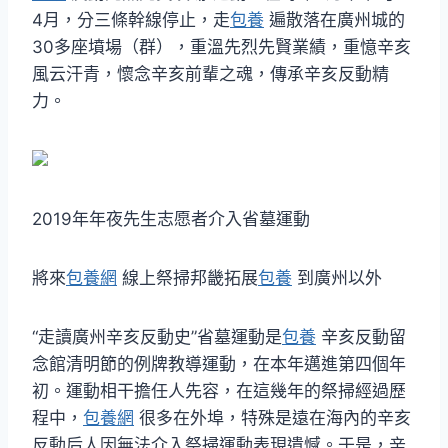
4月，分三條幹線停止，走
包養
遍散落在廣州城的
30多座墳場（群），重溫先烈先賢業績，重憶辛亥
風云汗青，懷念辛亥前輩之魂，傳承辛亥反動精
力。
2019年年夜先生志愿者介入省墓運動
將來
包養網
線上祭掃邦畿拓展
包養
到廣州以外
“走讀廣州辛亥反動史”省墓運動是
包養
辛亥反動留
念館清明節的例牌教導運動，在本年邁進第四個年
初。運動相干擔任人先容，在這幾年的祭掃經過歷
程中，
包養網
很多在外埠，特殊是遠在海內的辛亥
反動后人因無法介入祭掃運動表現遺憾。于是，辛