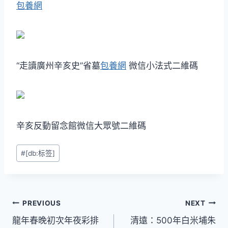
包養網
“走讀廣州辛亥史”省墓
包養網
微信小法式二維碼
辛亥反動留念館微信大眾號二維碼
Post
#
[db:标签]
Tags:
文
PREVIOUS
NEXT
龍年春晚初次年夜彩排
清遠：500年白米埔朱
章