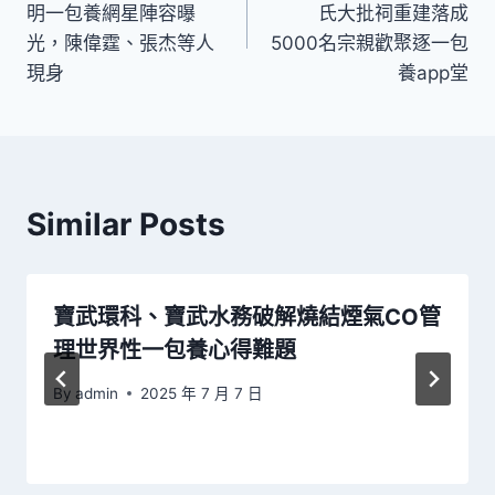
明一包養網星陣容曝
氏大批祠重建落成
導
光，陳偉霆、張杰等人
5000名宗親歡聚逐一包
現身
養app堂
覽
Similar Posts
寶武環科、寶武水務破解燒結煙氣CO管
理世界性一包養心得難題
By
admin
2025 年 7 月 7 日