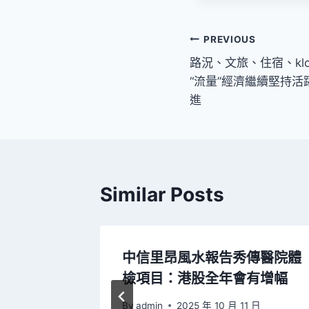
文
PREVIOUS
路況、文旅、住宿、klo
章
“流量”經濟繼續堅持活
導
進
覽
Similar Posts
包養經驗
中信里昂風水報告秀傳醫院體
路
檢項目：港股全年會有增幅
 日
By
admin
2025 年 10 月 11 日