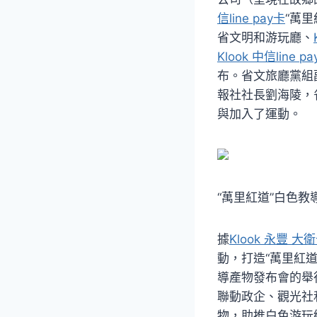
信line pay卡
“萬里
省文明和游玩廳、
Klook 中信line p
布。省文旅廳黨組
報社社長劉海陵，
與加入了運動。
“萬里紅道”白色
據
Klook 永豐 大衛
動，打造“萬里紅道
導產物發布會的舉
聯動政企、觀光社
物，助推白色游玩