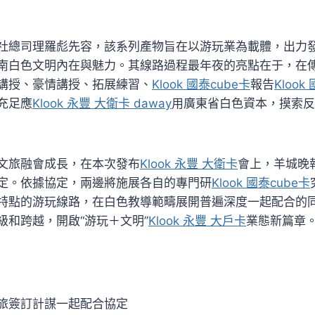
社總司理羅彪先容，該系列產物旨在以游玩業為載體，出力
南白色文明內在與魅力。其線路過程最年夜的亮點在于，在
講授、豪情講授、拓展練習、
Klook 國泰cube卡
報告
Klook
充足應
Klook 永豐 大衛卡 daway
用廣東省白色資本，摸索反
文旅融會成長，在本次發布
Klook 永豐 大衛卡
會上，羊城晚
定。依據協定，兩邊將施展各自的專門研
Klook 國泰cube卡
特點的游玩線路，在白色教導範疇展開普遍深度一起配合的
級和跨越，開啟“游玩＋文明”
Klook 永豐 大戶卡
業態新篇章
旅簽訂計謀一起配合協定