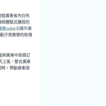
發掘廣東省內白色
傳統體驗式講授的
 國泰cube卡
請示演
動汗青教導的新情
報與廣東中旅簽訂
究上風，整合廣東
同時，帶動廣東游
。