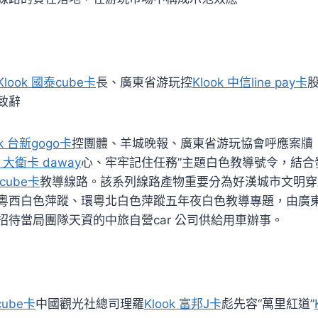
Klook 國泰cube卡
長、廣東省游玩控
Klook 中信line pay卡
致辭
ok 台新gogo卡
控團體、羊城晚報、廣東省游玩協會呼應案牘
豐 大衛卡 daway
心、牢牢記住任務”主題白色教導號令，結合
泰cube卡
教導線路。該系列線路產物重要分為好漢城市文明穿
粵西白色萍蹤、環粵北白色萍蹤五年夜白色教導專題，由廣
招待當局團隊天資的中旅自營car 公司供給用車辦事。
cube卡
中國觀光社總司理羅
Klook 富邦J卡
彪先容“萬里紅道”