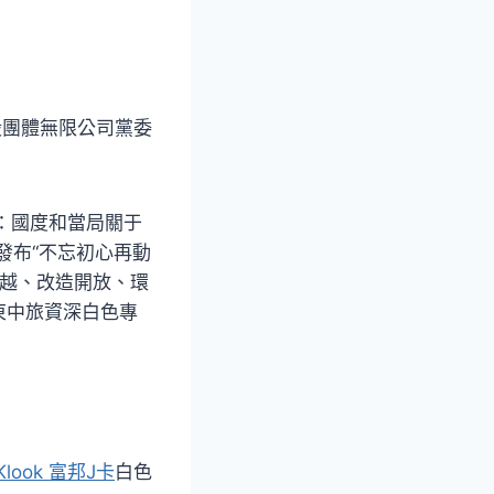
股團體無限公司黨委
：國度和當局關于
發布“不忘初心再動
越、改造開放、環
東中旅資深白色專
Klook 富邦J卡
白色