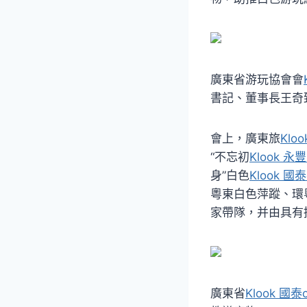
廣東省游玩協會會
書記、董事長王奇
會上，廣東旅
Klo
“不忘初
Klook 永
身”白色
Klook 國
粵東白色萍蹤、環
家帶隊，并由具有
廣東省
Klook 國泰