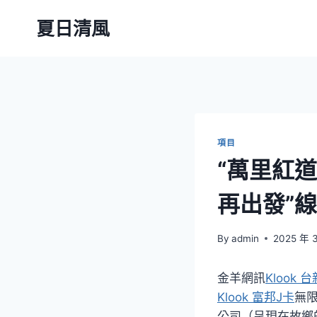
Skip
夏日清風
to
content
項目
“萬里紅道
再出發”
By
admin
2025 年 
金羊網訊
Klook 
Klook 富邦J卡
無
公司（呈現在故鄉