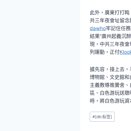
此外，廣東打打盹
共三年夜會址留念
dawho
牢記住任務
結果“廣州起義沉
現，中共三年夜會
列運動，正付
Klo
據先容，接上去，
博物館、文史館和
主義教導進黌舍、
區、白色游玩送聰
時，將白色游玩資本
Post
#
[db:标签]
Tags: