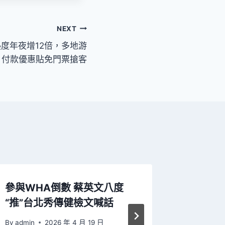
NEXT
度年夜增12倍，多地游
ok 付款優惠貼免門票搶客
參與WHA倒數 蔡英文八度
上新竹
“推”台北秀傳健檢文喊話
增沾染
發明
By
admin
2026 年 4 月 19 日