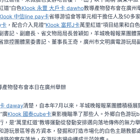
紅道”白色
Klook 永豐 大戶卡 dawho
教導產物發布會在廣州
Klook 中信line pay卡
省導游協會等單元相干擔任人及50多
ay卡
，配合介入見證“
Klook 富邦J卡
萬里紅道”項目結果和白
副書記、副廳長、省文物局局長曾穎如，羊城晚報報業團體
省旅控團體黨委書記、董事長王奇，廣州市文明廣電游玩局
教導產物發布會本日在廣州舉辦
卡 daway
清楚，自本年7月以來，羊城晚報報業團體積極展開
”廣
Klook 國泰cube卡
東影機瞄準了那些人。外鄉白色游玩br
行，是“萬里紅道”教導運動從發動安排邁向落地傳佈的無力
和游玩景區等各方資本，發掘和打造市場化的白色主題教都
線路的實在落地，在游玩市場中構成示范效應。