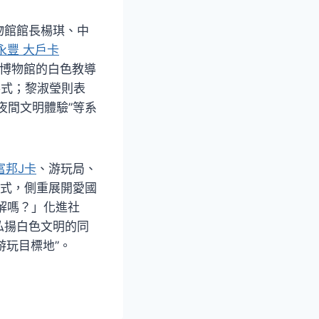
物館館長楊琪、中
k 永豐 大戶卡
青博物館的白色教導
形式；黎淑瑩則表
“夜間文明體驗”等系
 富邦J卡
、游玩局、
式，側重展開愛國
解嗎？」化進社
弘揚白色文明的同
游玩目標地”。