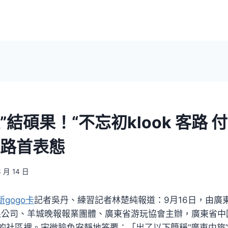
”結碩果！“不忘初klook 客路 
線路首表態
3 月 14 日
台新gogo卡
記者吳丹、練習記者林楚純報道：9月16日，由廣
限公司、羊城晚報報業團體、廣東省游玩協會主辦，廣東省中
的社區裡。宋微臉色安靜地答覆：「出了以下簡稱“廣東中旅