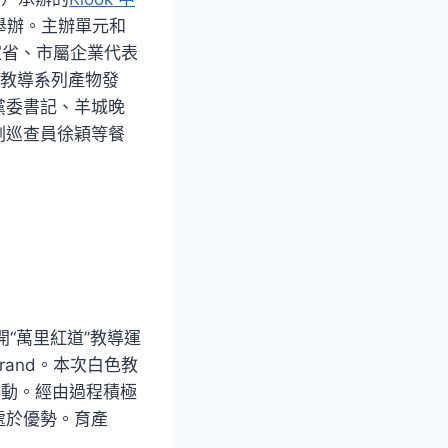
舉辦。主辦單元和
家省、市屬企業代表
色教導系列產物發
黨委書記、羊城晚
副巡查員徐穎等餐
“萬里紅道”教導運
and。本次白色教
舉動。經由過程積極
處於優勢。育產