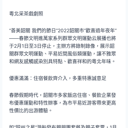
粵北采茶戲劇照
“善美韶關 我們的節日”2022韶關市“歡喜過年夜年”
——春節文明進萬家系列群眾文明運動云展播也將
于2月1日至3日停止，主辦方將錄制錄像，展示韶
關群眾文明運動、平易近間風俗類運動，讓不雅眾
和網友感觸感染別具特點、歡喜祥和的粵北年味。
優惠滿滿：住宿餐飲齊介入，多重特惠誠意足
春節假期時代，韶關市多家飯店住宿、餐飲企業發
布優惠運動和特性辦事，為市平易近游客帶來更高
性價比的出游體驗。
如“韶州之星”游船發布親朋團套餐及親子套票，1月