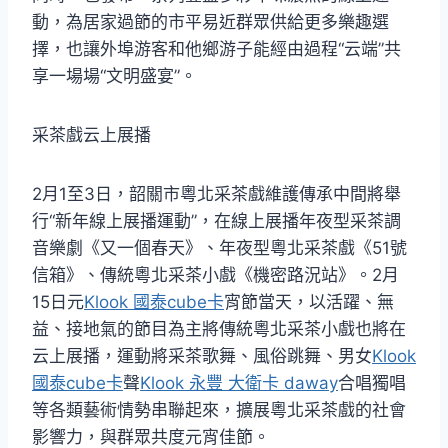
動，為居家過節的市平易近群眾供給更多樂趣選
擇，也讓外埠游客和他鄉游子能經由過程“云端”共
享一場場“文明盛宴”。
采茶戲云上展播
2月1至3日，韶關市粵北采茶戲維護傳承中間將舉
行“新年線上展播運動”，在線上展播年夜型采茶調
音樂劇《又一個春天》、年夜型粵北采茶戲《51號
信箱》、傳統粵北采茶小戲《機密路況站》。2月
15日元
Klook 國泰cube卡
宵節當天，以活躍、無
益、接地氣的節目為主將傳統粵北采茶小戲也將在
云上展播，運動將采茶歌舞、風俗跳舞、男女
Klook
國泰cube卡
聲
Klook 永豐 大衛卡 daway
合唱獨唱
等各類藝術情勢串聯起來，擴展粵北采茶戲的社會
影響力，與群眾共度元宵佳節。