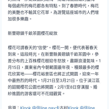
每個處所的梅花都各有特點。到了春節時代，梅花
的美艷也不輸其它花草，為游覽這座城市的人們增
加很多樂趣。
新豐磜鎮千畝茶園櫻花綻放
櫻花可謂春天的“信使”。櫻花一開，便代表著春天
到來。這段時光，在新豐縣黃磜鎮千畝茶園中，參
差分布的上百株櫻花樹迎冬怒放，盡顯浪漫氣味。1
月15日，廣東省內今朝範圍最年夜、種類最多的櫻
花欣賞地——櫻花峪景區也將正式開園，迎來一年
中最熱烈的時代。1月21日至3月21日，位于湞江區
的韶關櫻花公園也將開園，2月1至8日穿漢服、婚
紗進園的游客還可不花錢觀賞。
翁源：
Klook 中信line pay卡
古村
Klook 中信line