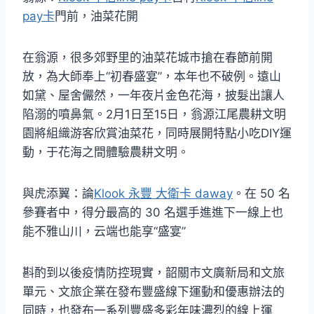
pay卡
門前，油菜花開
在翁源，很多郊野里的油菜花城市搶在春節前開
放，為大師奉上“初春盛宴”，本年也不破例。遠山
如黛、屋舍儼然，一年夜片金色花海，披髮出讓人
陷溺的噴鼻氣。2月1日至15日，翁源江尾農耕文明
園將組織游客欣賞油菜花，同時展開特點小吃DIY運
動，于花海之間體驗農耕文明。
與虎添翼：論
Klook 永豐 大衛卡 daway
。在 50 名
參賽者中，得分最高的 30 名選手進進下一線上也
能不雅山川，云端也能享“盛宴”
斟酌到以後疫情防控現實，韶關市文廣新局和文旅
單元、文旅企業在發布豐盛線下運動和優惠辦法的
同時，也發布一系列豐盛多彩年味濃烈的線上運