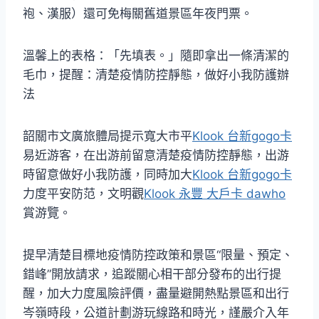
袍、漢服）還可免梅關舊道景區年夜門票。
溫馨上的表格：「先填表。」隨即拿出一條清潔的
毛巾，提醒：清楚疫情防控靜態，做好小我防護辦
法
韶關市文廣旅體局提示寬大市平
Klook 台新gogo卡
易近游客，在出游前留意清楚疫情防控靜態，出游
時留意做好小我防護，同時加大
Klook 台新gogo卡
力度平安防范，文明觀
Klook 永豐 大戶卡 dawho
賞游覽。
提早清楚目標地疫情防控政策和景區“限量、預定、
錯峰”開放請求，追蹤關心相干部分發布的出行提
醒，加大力度風險評價，盡量避開熱點景區和出行
岑嶺時段，公道計劃游玩線路和時光，謹嚴介入年