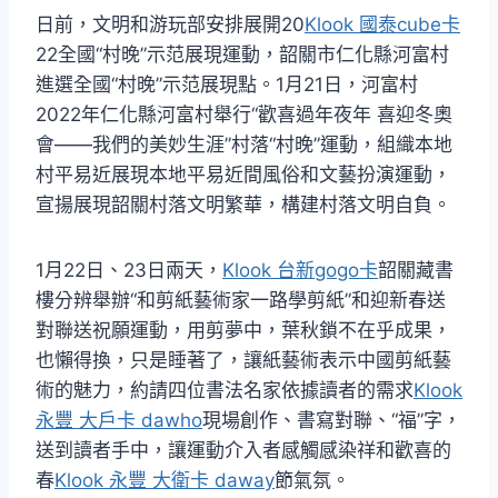
日前，文明和游玩部安排展開20
Klook 國泰cube卡
22全國“村晚”示范展現運動，韶關市仁化縣河富村
進選全國“村晚”示范展現點。1月21日，河富村
2022年仁化縣河富村舉行“歡喜過年夜年 喜迎冬奧
會——我們的美妙生涯”村落“村晚”運動，組織本地
村平易近展現本地平易近間風俗和文藝扮演運動，
宣揚展現韶關村落文明繁華，構建村落文明自負。
1月22日、23日兩天，
Klook 台新gogo卡
韶關藏書
樓分辨舉辦“和剪紙藝術家一路學剪紙”和迎新春送
對聯送祝願運動，用剪夢中，葉秋鎖不在乎成果，
也懶得換，只是睡著了，讓紙藝術表示中國剪紙藝
術的魅力，約請四位書法名家依據讀者的需求
Klook
永豐 大戶卡 dawho
現場創作、書寫對聯、“福”字，
送到讀者手中，讓運動介入者感觸感染祥和歡喜的
春
Klook 永豐 大衛卡 daway
節氣氛。