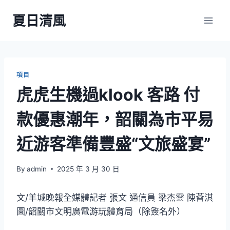
Skip
夏日清風
to
content
項目
虎虎生機過klook 客路 付
款優惠潮年，韶關為市平易
近游客準備豐盛“文旅盛宴”
By
admin
2025 年 3 月 30 日
文/羊城晚報全媒體記者 張文 通信員 梁杰靈 陳薈淇
圖/韶關市文明廣電游玩體育局（除簽名外）