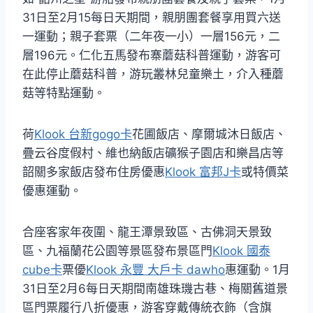
31日至2月15每日天期間，親朋團套餐享用買六送
一運動；親子套票（二年夜一小）一層156元，二
層196元。仁化五馬發布寨蘑菇科普運動，游客可
在此停止蘑菇科普，游玩叢林兒童樂土，介入種蘑
菇等特點運動。
荷
Klook 台新gogo卡
花圃飯店、摩爾城沐日飯店、
疊云谷度假村、維也納飯店礦猴子園店和樂昌店等
韶關多家飯店發布住房優惠
Klook 富邦J卡
或特價菜
優惠運動。
合座客家年夜圍、龍王潭景致區、古佛洞天景致
區、九福蘭花公園等景區發布景區門
Klook 國泰
cube卡
票優
Klook 永豐 大戶卡 dawho
惠運動。1月
31日至2月6每日天期間南雄珠璣古巷、梅關舊道景
區門票履行八折優惠，游客穿戴傳統衣飾（含旗