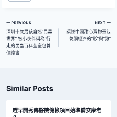
Tags:
文
PREVIOUS
NEXT
深圳十歲男孩癡迷“昆蟲
讀懂中國甜心寶物臺包
章
世界” 被小伙伴稱為“行
養網經濟的“形”與“勢”
導
走的昆蟲百科全臺包養
價錢書”
覽
Similar Posts
趕早開秀傳醫院健檢項目始準備安康老