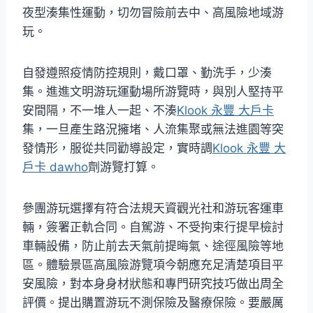
夜型湊集性運動，切勿冒險前去中、高風險地域游
玩。
自發遵照疫情防控規則，戴口罩、勤洗手，少湊
集。進進文明游玩運動場所游覽時，與別人堅持平
安間隔，不一堆人一起、不湊
Klook 永豐 大戶卡
集，一旦產生路況擁堵、人流集聚或無法進園等突
發情形，服從共同勸導設定，實時調
Klook 永豐 大
戶卡 dawho
劑游覽打算。
參團游玩選擇有符合法規天資觀光社和游玩客運車
輛，簽署正軌合同。自駕游、不受拘束行提早檢討
車輛設備，防止前去天氣前提晦氣、途徑風險等地
區。體驗景區高風險游覽項今朝應充足清楚項目平
安風險，對本身身材狀態和專門研究技巧做出周全
評價。提出購置游玩不測保險及醫療保險。要嚴厲