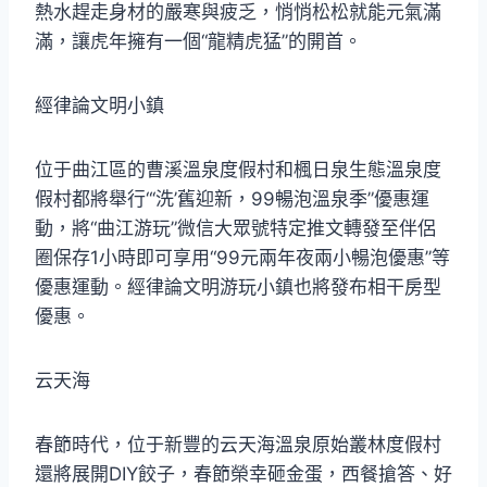
熱水趕走身材的嚴寒與疲乏，悄悄松松就能元氣滿
滿，讓虎年擁有一個“龍精虎猛”的開首。
經律論文明小鎮
位于曲江區的曹溪溫泉度假村和楓日泉生態溫泉度
假村都將舉行“‘洗’舊迎新，99暢泡溫泉季”優惠運
動，將“曲江游玩”微信大眾號特定推文轉發至伴侶
圈保存1小時即可享用“99元兩年夜兩小暢泡優惠”等
優惠運動。經律論文明游玩小鎮也將發布相干房型
優惠。
云天海
春節時代，位于新豐的云天海溫泉原始叢林度假村
還將展開DIY餃子，春節榮幸砸金蛋，西餐搶答、好