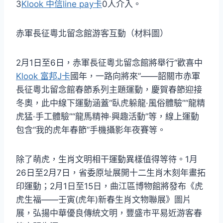
3
Klook 中信line pay卡
0人介入。
赤軍長征粵北留念館游客互動（材料圖）
2月1日至6日，赤軍長征粵北留念館將舉行“歡喜中
Klook 富邦J卡
國年，一路向將來”——韶關市赤軍
長征粵北留念館春節系列主題運動，慶賀春節迎接
冬奧，此中線下運動涵蓋“臥虎躲龍·風俗體驗”“龍精
虎猛·手工體驗”“龍馬精神·興趣活動”等，線上運動
包含“我的虎年春節”手機攝影年夜賽等。
除了萌虎，生肖文明相干運動異樣值得等待。1月
26日至2月7日，省委原址展開十二生肖木刻年畫拓
印運動；2月1日至15日，曲江區博物館將發布《虎
虎生福——壬寅(虎年)新春生肖文物聯展》圖片
展，弘揚中華優良傳統文明，豐盛市平易近游客春