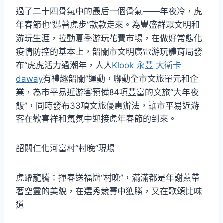
過了二十四骨氣中的最后一個骨氣——年夜冷，虎
年春節也“邁著虎步”款款走來。為豐盛群眾文明和
游玩生涯，拉動夏季游玩花費市場，在做好常態化
疫情防控的基本上，韶關市文明廣電游玩體育局發
布“虎虎活力過潮年，人人
Klook 永豐 大衛卡
daway
有禮趣韶關”運動，聯動全市文旅單元和企
業，為市平易近游客預備84項豐富的文旅“大年夜
飯”，同時發布33項文旅優惠辦法，讓市平易近游
客在歡喜祥和氣氛中迎接虎年春節的到來。
韶關仁化河富村“村晚”現場
虎躍龍騰：揮春送福辦“村晚”，滿滿都是年謝薰帶
著空靈的美貌，在選秀競賽中獲勝，又在歌頌比味
道