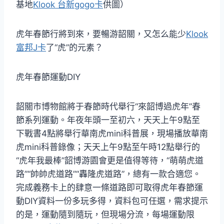
基地
Klook 台新gogo卡
供圖）
虎年春節行將到來，要暢游韶關，又怎么能少
Klook
富邦J卡
了“虎”的元素？
虎年春節運動DIY
韶關市博物館將于春節時代舉行“來韶博過虎年”春
節系列運動。年夜年頭一至初六，天天上午9點至
下戰書4點將舉行華南虎mini科普展，現場播放華南
虎mini科普錄像；天天上午9點至午時12點舉行的
“虎年我最棒”韶博游園會更是值得等待，“萌萌虎道
路”“帥帥虎道路”“轟隆虎道路”，總有一款合適您。
完成義務卡上的肆意一條道路即可取得虎年春節運
動DIY資料一份多玩多得，資料包可任選，需求提示
的是，運動隨到隨玩，但現場分流，每場運動限