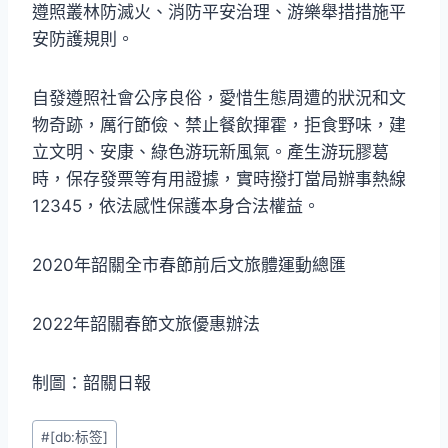
遵照叢林防滅火、消防平安治理、游樂舉措措施平
安防護規則。
自發遵照社會公序良俗，愛惜生態周遭的狀況和文
物奇跡，厲行節儉、禁止餐飲揮霍，拒食野味，建
立文明、安康、綠色游玩新風氣。產生游玩膠葛
時，保存發票等有用證據，實時撥打當局辦事熱線
12345，依法感性保護本身合法權益。
2020年韶關全市春節前后文旅體運動總匯
2022年韶關春節文旅優惠辦法
制圖：韶關日報
Post
#
[db:标签]