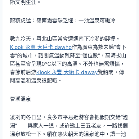
節文明生涯。
龍精虎猛：嶺南霜雪缺乏懼，一池溫泉可驅冷
數九冷天，粵北山區常會遭遇南下冷潮的襲擾。
Klook 永豐 大戶卡 dawho
作為廣東為數未幾“會下
雪”的城市，韶關氣溫動輒降至“個位數”，高海拔山
區甚至會呈現0℃以下的高溫。不外也無需煩惱，
春節前后游
Klook 永豐 大衛卡 daway
覽韶關，傳
聞高溫和溫泉很配哦。
曹溪溫泉
凌冽的冬日里，良多市平易近游客會把假期交給“泡
湯”——與家人一道，或許邀上三五老友，一路找個
溫泉放松一下。躺在熱火朝天的溫泉池中，讓一池