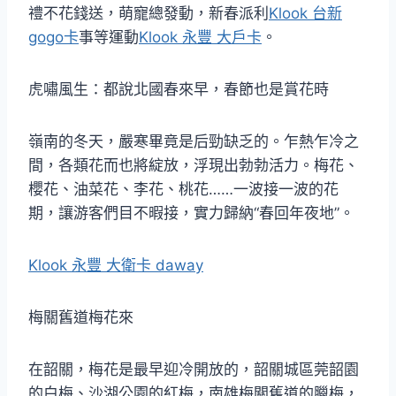
禮不花錢送，萌寵總發動，新春派利
Klook 台新
gogo卡
事等運動
Klook 永豐 大戶卡
。
虎嘯風生：都說北國春來早，春節也是賞花時
嶺南的冬天，嚴寒畢竟是后勁缺乏的。乍熱乍冷之
間，各類花而也將綻放，浮現出勃勃活力。梅花、
櫻花、油菜花、李花、桃花……一波接一波的花
期，讓游客們目不暇接，實力歸納“春回年夜地”。
Klook 永豐 大衛卡 daway
梅關舊道梅花來
在韶關，梅花是最早迎冷開放的，韶關城區莞韶園
的白梅、沙湖公園的紅梅，南雄梅關舊道的臘梅，