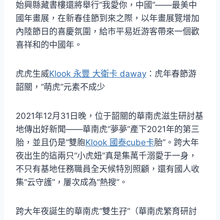
始興縣藏書樓還將舉行“我愛你，中國”——最美中
國年畫展，在新春佳節到來之際，以年畫展覽增加
內陸節日的喜慶氛圍，給市平易近游客帶來一個歡
喜祥和的中國年。
虎虎生威
Klook 永豐 大衛卡 daway
：虎年春節游
韶關，“萌虎”元素不成少
2021年12月31日晚，位于韶關的華南虎滋生研討基
地傳出好新聞——華南虎“夢夢”產下2021年的第三
胎，並且仍是“雙胞
Klook 國泰cube卡
胎”。跨大年
夜出生的這兩只“小虎妞”真是集萬千溺愛于一身，
不只有基地任務職員全天候特別照顧，還有國人收
集“云守護”，屢次成為“熱搜”。
跨大年夜誕生的華南虎“雙生孖”（華南虎繁育研討