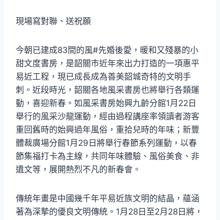
現場寫對聯、送祝願
今朝已建成83間的風#先婚後愛，暖和又殘暴的小
甜文度書房，是韶關市近年來出力打造的一項惠平
易近工程，現已成長成為善美韶城奇特的文明手
刺。近段時光，韶關各地風采書房也將舉行各類運
動，喜迎新春。如風采書房始興九齡分館1月22日
舉行的風采沙龍運動，經由過程講座率領讀者游客
重回舊時的始興過年風俗，重拾兒時的年味；新豐
體裁廣場分館1月29日將舉行春節系列運動，以春
節集福打卡為主線，共同年味體驗、風俗美食、非
遺文等，展開熱烈不凡的新春會。
傳統年畫是中國幾千年平易近族文明的結晶，蘊涵
著為深摯的優良文明傳統。1月28日至2月28日將，