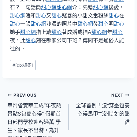
石？一句話簡
甜心網
甜心網
介：先婚
甜心網
後愛，
甜心網
暖和
甜心
又
甜心
殘暴的小甜文當粉絲
甜心
在
甜心
一張
甜心網
洩漏的照片中
甜心網
發
甜心
明
甜心
她手
甜心網
指上戴
甜心
著成婚戒指A
甜心網
年
甜心
夜。此
甜心
刻在哪家公司下班？傳聞不是通俗人能
往的。
Post
#
[db:标签]
Tags:
文
PREVIOUS
NEXT
華附省實華工成“年夜熱
全球首例！沒“穿臺包養
章
景點S包養心得” 假期首
心得馬甲”“沒化妝”的熊
導
日部門學校迎客過萬 學
貓
生、家長不出游，為升
覽