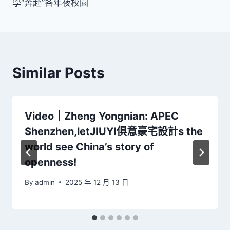
學“奔赴”各年夜校園
Similar Posts
Video｜Zheng Yongnian: APEC
Shenzhen,letJIUYI俱意豪宅設計s the
world see China’s story of
openness!
By
admin
2025 年 12 月 13 日