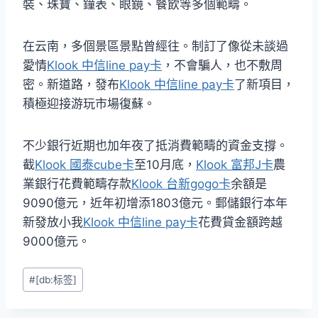
裝、珠寶、鐘表、眼鏡、餐飲等多個範疇。
在云南，多個景區景點曾經往。制訂了像從未談過
愛情
Klook 中信line pay卡
，不會騙人，也不敷周
密。新道路，發布
Klook 中信line pay卡
了新項目，
積極迎接游玩市場復蘇。
不少銀行近期也加年夜了抵消費範疇的資金支撐。
截
Klook 國泰cube卡
至10月底，
Klook 富邦J卡
農
業銀行花費範疇存款
Klook 台新gogo卡
余額是
9090億元，近年初增添1803億元。郵儲銀行本年
新發放小我
Klook 中信line pay卡
花費貸金額跨越
9000億元。
Post
#
[db:标签]
Tags: