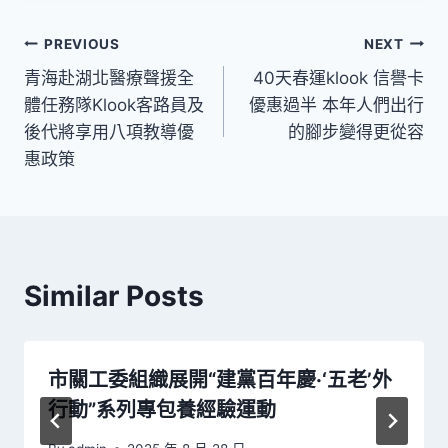
文
PREVIOUS
NEXT
青海赴湖北醫療聲援全
40天春運klook 信譽卡
章
體任務隊Klook客路員及
優惠過半 本年人們出行
導
後代將享用八項教導優
的腳步變得更從容
惠政策
覽
Similar Posts
市關工委組織展開“建黨百年慶·‘五老’外
行動”系列專包養經驗運動