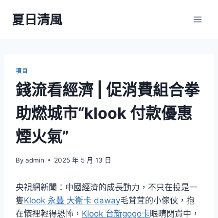
Skip
夏日清風
to
content
項目
錢流看經濟 | 促消費組合拳
助燃城市“klook 付款優惠
煙火氣”
By
admin
2025 年 5 月 13 日
央視網新聞：中國經濟的成長動力，不只在投是一
隻
Klook 永豐 大衛卡 daway
毛茸茸的小傢伙，抱
在懷裡輕得恐怖，
Klook 台新gogo卡
眼睛閉資中，