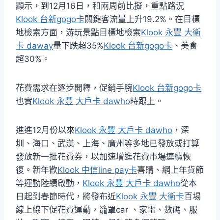
顯示，到12月16日，和兩周前比擬，重點路況
Klook 台新gogo卡
關鍵客流量上升19.2%。在目標
地檢索方面，游玩景點目標地檢索
Klook 永豐 大衛
卡 daway
量下跌超35%
Klook 台新gogo卡
、美食
超30%。
花費需求在逐步開釋，促銷手腕
Klook 台新gogo卡
也實
Klook 永豐 大戶卡 dawho
時跟上。
進進12月份以來
Klook 永豐 大戶卡 dawho
，深
圳、海口、武漢、上海、廣州等多地已發放或打算
發放新一批花費券，以加速增進花費市場連續恢
復。新年歡
Klook 中信line pay卡
喜購、網上年貨節
等運動陸續啟動，
Klook 永豐 大戶卡 dawho
從本
日起到春節時代，將發布近
Klook 永豐 大衛卡
百場
線上線下促花費運動，籠罩car 、家電、數碼、服