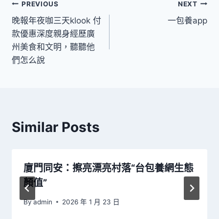
文
PREVIOUS
NEXT
晚報年夜咖三天klook 付
一包養app
章
款優惠深度親身經歷廣
導
州美食和文明，聽聽他
們怎么說
覽
Similar Posts
廈門同安：擦亮漂亮村落“台包養網生態
顏值”
By
admin
2026 年 1 月 23 日