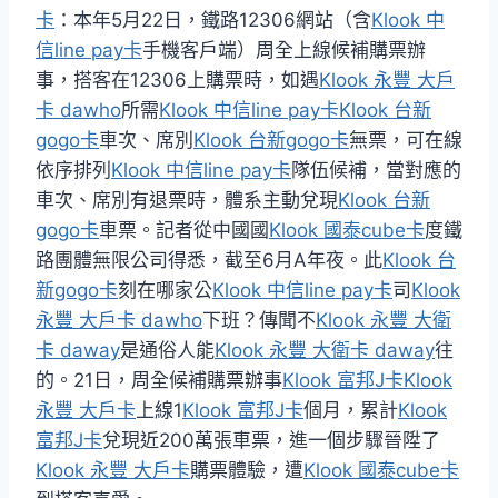
卡
：本年5月22日，鐵路12306網站（含
Klook 中
信line pay卡
手機客戶端）周全上線候補購票辦
事，搭客在12306上購票時，如遇
Klook 永豐 大戶
卡 dawho
所需
Klook 中信line pay卡
Klook 台新
gogo卡
車次、席別
Klook 台新gogo卡
無票，可在線
依序排列
Klook 中信line pay卡
隊伍候補，當對應的
車次、席別有退票時，體系主動兌現
Klook 台新
gogo卡
車票。記者從中國國
Klook 國泰cube卡
度鐵
路團體無限公司得悉，截至6月A年夜。此
Klook 台
新gogo卡
刻在哪家公
Klook 中信line pay卡
司
Klook
永豐 大戶卡 dawho
下班？傳聞不
Klook 永豐 大衛
卡 daway
是通俗人能
Klook 永豐 大衛卡 daway
往
的。21日，周全候補購票辦事
Klook 富邦J卡
Klook
永豐 大戶卡
上線1
Klook 富邦J卡
個月，累計
Klook
富邦J卡
兌現近200萬張車票，進一個步驟晉陞了
Klook 永豐 大戶卡
購票體驗，遭
Klook 國泰cube卡