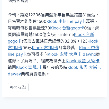
到搭客喜愛。
今朝，鐵路12306售票體系年售票量跨越31億張，
日售票才能到達1500
Klook 中信line pay卡
萬張，
岑嶺時每秒售票量達70
Klook 台新gogo卡
0張，網
頁閱讀量跨越1500億次/天。interne
Klook 台新
gogo卡
t售票占鐵路售票總量的82.8%，123
Klook
富邦J卡
06已
Klook 富邦J卡
月進幾萬，
Klook 中信
line pay卡
你可得多向
Klook 永豐 大戶卡 dawho
她
進修，了解嗎？」經成為世界上
Klook 永豐 大衛卡
範圍
Klook 富邦J卡
最年夜的及時
Klook 永豐 大衛卡
daway
票務買賣體系。
Post
#
[db:标签]
Tags: