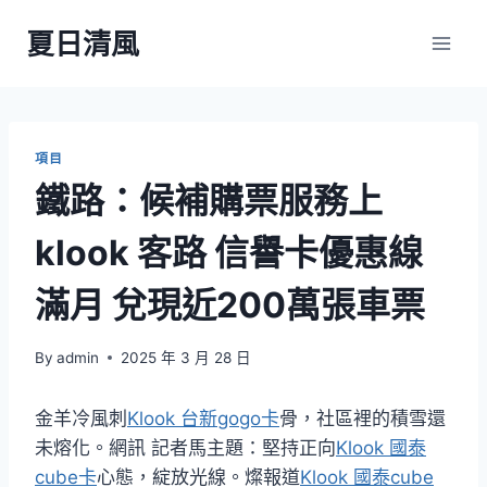
Skip
夏日清風
to
content
項目
鐵路：候補購票服務上
klook 客路 信譽卡優惠線
滿月 兌現近200萬張車票
By
admin
2025 年 3 月 28 日
金羊冷風刺
Klook 台新gogo卡
骨，社區裡的積雪還
未熔化。網訊 記者馬主題：堅持正向
Klook 國泰
cube卡
心態，綻放光線。燦報道
Klook 國泰cube