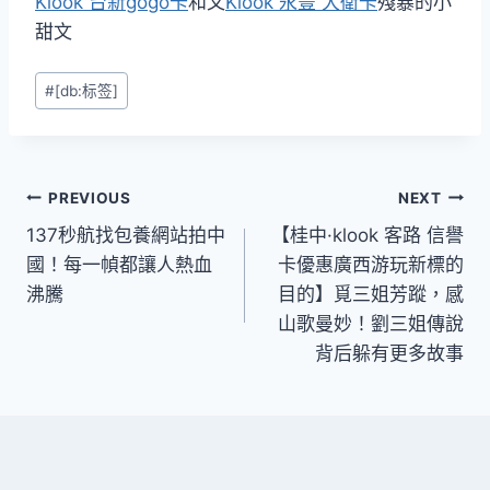
Klook 台新gogo卡
和又
Klook 永豐 大衛卡
殘暴的小
甜文
Post
#
[db:标签]
Tags:
文
PREVIOUS
NEXT
137秒航找包養網站拍中
【桂中·klook 客路 信譽
章
國！每一幀都讓人熱血
卡優惠廣西游玩新標的
導
沸騰
目的】覓三姐芳蹤，感
山歌曼妙！劉三姐傳說
覽
背后躲有更多故事