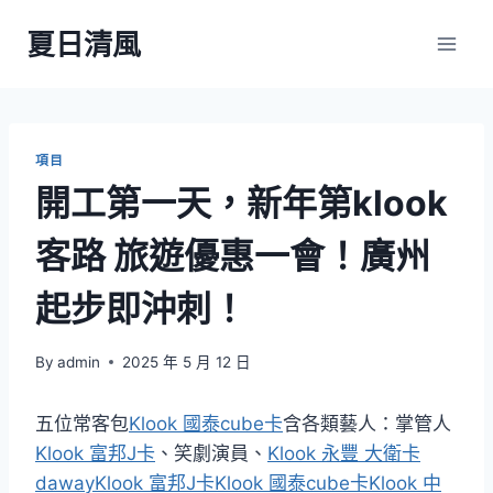
Skip
夏日清風
to
content
項目
開工第一天，新年第klook
客路 旅遊優惠一會！廣州
起步即沖刺！
By
admin
2025 年 5 月 12 日
五位常客包
Klook 國泰cube卡
含各類藝人：掌管人
Klook 富邦J卡
、笑劇演員、
Klook 永豐 大衛卡
daway
Klook 富邦J卡
Klook 國泰cube卡
Klook 中