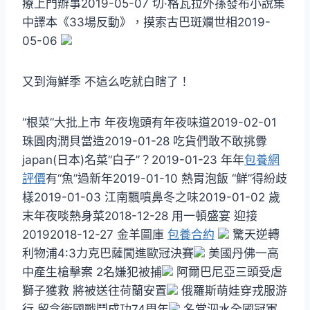
療上門辦事2019-05-07 切·格瓦拉外孫發布小說集
中譯本《33場反動》，摸索古巴斑斕世相2019-
05-06
又到海鮮季 不這么吃就白瞎了！
“根菜”大批上市 年夜塊頭有年夜味道2019-02-01
珠圓肉潤貝當造2019-01-28 吃貨們敢不敢挑釁
japan(日本)名菜“白子”？2019-01-23 年年
包養網
評價
有“魚”過新年2019-01-10 熱胃泡飯 “鮮”得紛歧
樣2019-01-03 江南飄噴鼻冬之味2019-01-02 歲
末年夜啖熱身菜2018-12-28 用一頓盛宴 迎接
20192018-12-27 金羊圖庫
包養合約
驚天逆轉
利物浦4:3力克巴薩闖進歐冠決賽
美國丹佛一高
中產生槍擊案 2名嫌犯被捕
阿爾巴尼亞三頭受虐
獅子獲救 將被送往荷蘭安置
俄羅斯萌娃穿戎服游
行 留念衛國戰鬥成功74周年
名堂泅水全國冠軍