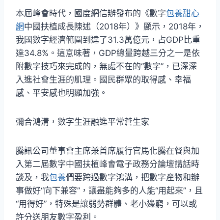
本屆峰會時代，國度網信辦發布的《數字
包養甜心
網
中國扶植成長陳述（2018年）》顯示，2018年，
我國數字經濟範圍到達了31.3萬億元，占GDP比重
達34.8%。這意味著，GDP總量跨越三分之一是依
附數字技巧來完成的，無處不在的“數字”，已深深
入進社會生涯的肌理。國民群眾的取得感、幸福
感、平安感也明顯加強。
彌合鴻溝，數字生涯融進平常蒼生家
騰訊公司董事會主席兼首席履行官馬化騰在餐與加
入第二屆數字中國扶植峰會電子政務分論壇講話時
談及，我
包養
們要跨過數字鴻溝，把數字產物和辦
事做好“向下兼容”，讓盡能夠多的人能“用起來”，且
“用得好”，特殊是讓弱勢群體、老小邊窮，可以或
許分送朋友數字盈利。