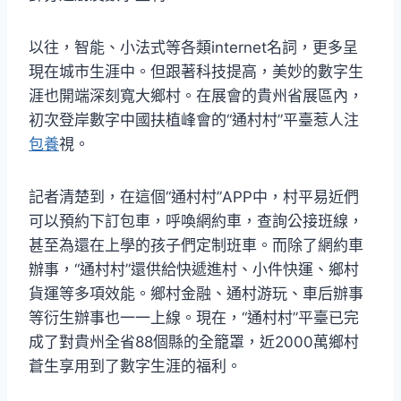
以往，智能、小法式等各類internet名詞，更多呈
現在城市生涯中。但跟著科技提高，美妙的數字生
涯也開端深刻寬大鄉村。在展會的貴州省展區內，
初次登岸數字中國扶植峰會的“通村村”平臺惹人注
包養
視。
記者清楚到，在這個“通村村”APP中，村平易近們
可以預約下訂包車，呼喚網約車，查詢公接班線，
甚至為還在上學的孩子們定制班車。而除了網約車
辦事，“通村村”還供給快遞進村、小件快運、鄉村
貨運等多項效能。鄉村金融、通村游玩、車后辦事
等衍生辦事也一一上線。現在，“通村村”平臺已完
成了對貴州全省88個縣的全籠罩，近2000萬鄉村
蒼生享用到了數字生涯的福利。