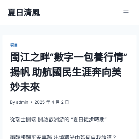
Skip
夏日清風
to
content
項目
閩江之畔“數字一包養行情”
揚帆 助航國民生涯奔向美
妙未來
By
admin
2025 年 4 月 2 日
從瑞士開端 開啟歐洲游的 “夏日徒步時期”
面臨報酬平安事務 出境觀光中若何自我維護？