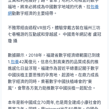
立異和利用展好了路。會聚了地利人地相宜的數字
福地，將來必將成為中國數字地域的代表、拉
包養
網
動數字經濟的主要紐帶。
不雅眾經由過程VR技巧，體驗穿戴古裝在福州三坊
七巷暢游的互動感和穿越感。 中國青年網記者 盧冠
瓊 攝
數據顯示，2018年，福建省數字經濟總範圍已到達
1.
包養
42萬億元，信息化對高東西的品質成長的推
進感化日益浮現。福建作為習近平總書記關于數字
中國扶植主要思惟的孕育地、起源地，在鼎力成長
數字經濟的同時，乘著數字中國扶植峰會的“東
風”，會聚各方氣力助推數字中國扶植一起配合。
本年是新中國成立70周年,也是周全建成小康社會的
要害之年。同時，是internet出生50周年，中國全