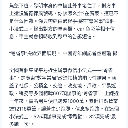
焦急下班，發明本身的車被此外車堵住了，對方車
上還沒留德律風號碼，你該怎么辦?在廣東，這已不
是什么困難。你只需經由過程手機在“粵省事”這個
小法式上，輸出對方的車商標、car 色彩等相干信
息，車主就會頓時收到移車的告訴短信。
“粵省事”操縱界面展現。 中國青年網記者盧冠瓊 攝
全國首個集成平易近生辦事微信小法式——“粵省
事”，是廣東“數字當局”改造扶植的階段性結果。涵
蓋了社保、公積金、交管、收支境、戶政、平易近
政、稅務等多個範疇607項辦事的“粵省事”，上線近
一年來，實名用戶便已跨越1000萬，累計打點營業
達12118萬筆。讓蒼生少跑腿、信息多跑路。在這個
小法式上，525項辦事完成“零跑動”，82項完成“最
多跑一次”。