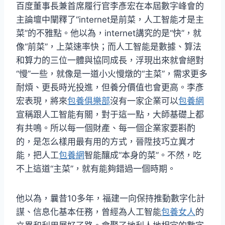
百度董事長兼首席履行官李彥宏在本屆數字峰會的
主論壇中闡釋了“internet是前菜，人工智能才是主
菜”的不雅點。他以為，internet講究的是“快”，就
像“前菜”，上菜速率快；而人工智能是數據、算法
和算力的三位一體與協同成長，浮現出來就會絕對
“慢”一些，就像是一道小火慢燉的“主菜”，需求更多
耐煩、更長時光投進，但養分價值也會更高。李彥
宏表現，將來
包養俱樂部
沒有一家企業可以
包養網
宣稱跟人工智能有關，對于這一點，大師基礎上都
有共鳴。所以每一個財產、每一個企業家要斟酌
的，是怎么樣用最有用的方式，晉陞技巧立異才
能，把人工
包養網
智能釀成“本身的菜”。不然，吃
不上這道“主菜”，就有能夠錯過一個時期。
他以為，曩昔10多年，福建一向保持推動數字化計
謀、信息化基本任務，曾經為人工智能
包養女人
的