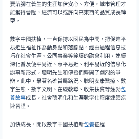
要落腳在蒼生的生涯加倍安心、方便，城市管理才
能獲得晉陞，經濟可以或許向高東西的品質成長轉
型。
數字中國扶植，一直保持以國民為中間，把促進平
易近生福祉作為動身點和落腳點。經由過程信息技
巧在社會生涯、公同事業等範疇的融會利用，連續
深化普及便平易近、惠平易近、利平易近的信息化
辦事新形式，聰明先生和傳授們睜開了劇烈的爭
辯。此中，最著名確當屬路況、聰明安康醫療、數
字生態、數字文明、在線教導、收集扶貧等蓬勃
包
養故事
成長，社會聰明化和生涯數字化程度連續疾
速晉陞。
加快成長，開啟數字中國扶植新
包養
征程