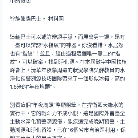
市的假想。
智能熊貓巴士。 材料圖
這輛巴士可以或許辨認手脈，而展會另一邊，還有
一臺可以辨認“水指紋”的神器。你沒看錯，水居然
也有“指紋”！並且，經由過程這個唯一無二的“指
紋”，可以破案，找到淨化源。在本屆數字中國扶植
峰會上，清華年夜學周遭的狀況學院吳靜教員的水
淨化預警溯源技巧團隊帶來了一個形似冰箱，高約
1.8米的“年夜塊頭”。
別看這個“年夜塊頭”略顯粗笨，在捍衛藍天綠水的
實行中，它的戰斗力不成小覷。這是國際外首臺全
主動水淨化預警溯源儀，能疾速完成晚期預警、主
動溯源和淨化留證，已在16個省市自治區利用，保