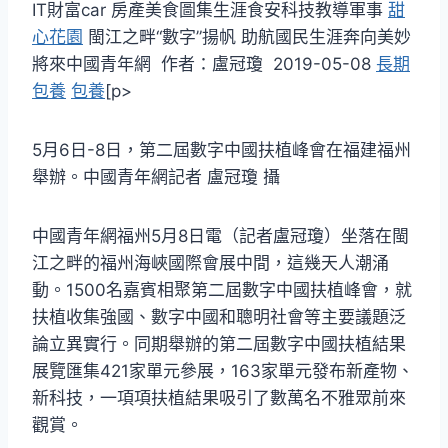
IT財富car 房產美食圖集生涯食安科技教導軍事
甜
心花園
閩江之畔“數字”揚帆 助航國民生涯奔向美妙
將來中國青年網 作者：盧冠瓊 2019-05-08
長期
包養
包養
[p>
5月6日-8日，第二屆數字中國扶植峰會在福建福州
舉辦。中國青年網記者 盧冠瓊 攝
中國青年網福州5月8日電（記者盧冠瓊）坐落在閩
江之畔的福州海峽國際會展中間，這幾天人潮涌
動。1500名嘉賓相聚第二屆數字中國扶植峰會，就
扶植收集強國、數字中國和聰明社會等主要議題泛
論立異實行。同期舉辦的第二屆數字中國扶植結果
展覽匯集421家單元參展，163家單元發布新產物、
新科技，一項項扶植結果吸引了數萬名不雅眾前來
觀賞。