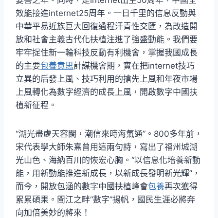
效能接進internet25周年。一日千里的信息反動與
中華平易近族巨大回復過程汗青性交匯，為改造開
放和社會主義古代化扶植注進了強盛動能。我們要
牢牢捉住新一輪科技反動有利機會，掌握我國成長
的主要
包養意思
計謀機會期，實在把internet技巧
立異的后發上風、技巧利用的搶先上風和年夜市場
上風轉化為數字經濟的成長上風，開啟數字中國扶
植新征程。
“湖光盡處天容闊，潮信來時海氣通”。800多年前，
宋代表學大師朱熹曾用這兩句詩，寫出了福州城湖
光山色、海納百川的恢宏心胸。“以信息化培養新動
能，用新動能推進新成長，以新成長發明新光輝”，
而今，開放包涵的數字中國扶植峰會
包養
再次獲得
累累碩果。閩江之畔“數字”揚帆，國民生涯必將奔
向加倍美妙的將來！