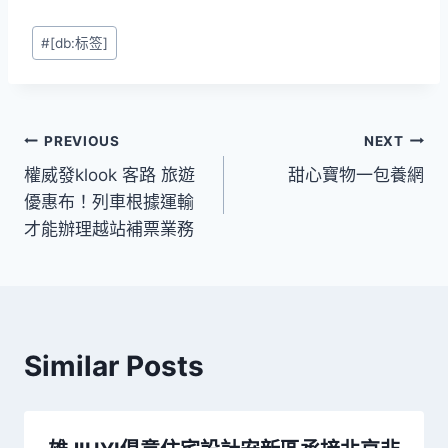
Post
#
[db:标签]
Tags:
文
PREVIOUS
NEXT
權威發klook 客路 旅遊
甜心寶物一包養網
章
優惠布！列車根據運輸
導
才能辦理越站補票業務
覽
Similar Posts