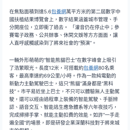
在焦點面積到達5.6
包養網
萬平方米的第二屆數字中
國扶植結果博覽會上，數字結果涵蓋城市管理、手
分開座位，立即衝了過去。 「灌音仍在停止中；參
賽電子政務、公共辦事、休閑文娛等方方面面，讓
人直呼感觸感染到了將來社會的“預演”。
一輛外形萌萌的“智能熊貓巴士”在數字峰會上吸引
了浩繁眼光。長度12米，可搭載約
包養網
80名乘
客，最高車速約69公里/小時。作為一款純電動的
新動力主動駕駛巴士，這只“熊貓”滿身都是“黑科
技”。市平易近坐上巴士，不只可以體驗無人主動駕
駛，還可以經由過程車上裝備的智能駕駛、手脈辨
認、語音交互、智能逃生應急體系等六年夜技巧，
完成掃掃手掌、就能主動扣費的效能。如許“一手走
遍全國”的場景，即是研發企業深蘭科技對于將來城