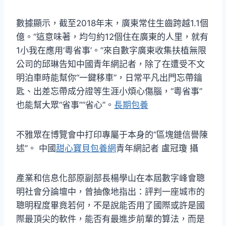
數據顯示，截至2018年末，廣東常住生齒跨越1.1個
億。“這意味著，均勻約12個住在廣東的人里，就有
1小我在應用‘粵省事’。”來自數字廣東收集扶植無限
公司的邱琳告知中國青年網記者，除了在遭受不文
明泊車時能幫你“一鍵移車”，日常平凡出門忘帶鑰
匙、出差忘帶成分證等生涯小煩心傷腦，“粵省事”
也能幫大眾“省事”“省心”。
長期包養
不雅眾在博覽會中打印專屬于本身的“區塊鏈信譽陳
述”。 中國
甜心寶貝包養網
青年網記者 盧冠瓊 攝
產業和信息化部原副部長楊學山在本屆數字峰會聰
明社會分論壇中，曾抽像地指出：評判一座城市的
聰明程度畢竟若何，不是說能否用了國際或許是國
際最頂尖的軟件，能否有最進步前輩的算法，而是