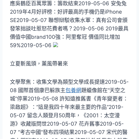
應吳鶴臣百萬眾籌：籌款結束2019-05-06 安兔兔
2019年4月好評榜：好評最高的手機仍是iPhone
SE2019-05-07 聯想辯駁收集水軍：真有公司會頒
發笨拙談吐惹怒花費者嗎？2019-05-06 2019最具
價值中國brand100強：阿里奪冠 價值同比增加
59%2019-05-06
立夏斬風頭，薰風帶暑來
文學聚焦：收集文學為類型文學成長提速2019-05-
08 國際首個康巴躲族主
包養網
題蠟像館在“天空之
城”停業2019-05-08 許知遠推舊書《青年變更者：
梁啟超》：“這是我四十年來最主要的作品”2019-
05-07 留念人類登月50周年，《2001：太空漫
游》收藏版問世2019-05-07 花卉舊事2019-05-
07 “考古中國”發布四項結果2019-05-07 宋代的醫