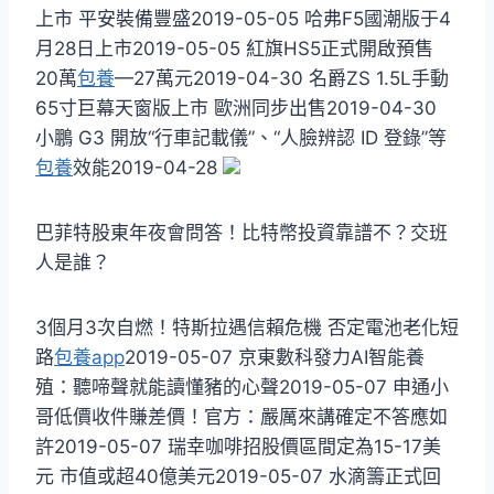
上市 平安裝備豐盛2019-05-05 哈弗F5國潮版于4
月28日上市2019-05-05 紅旗HS5正式開啟預售
20萬
包養
—27萬元2019-04-30 名爵ZS 1.5L手動
65寸巨幕天窗版上市 歐洲同步出售2019-04-30
小鵬 G3 開放“行車記載儀”、“人臉辨認 ID 登錄”等
包養
效能2019-04-28
巴菲特股東年夜會問答！比特幣投資靠譜不？交班
人是誰？
3個月3次自燃！特斯拉遇信賴危機 否定電池老化短
路
包養app
2019-05-07 京東數科發力AI智能養
殖：聽啼聲就能讀懂豬的心聲2019-05-07 申通小
哥低價收件賺差價！官方：嚴厲來講確定不答應如
許2019-05-07 瑞幸咖啡招股價區間定為15-17美
元 市值或超40億美元2019-05-07 水滴籌正式回