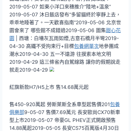
2019-05-07 如東小洋口來穗推介“陸地+溫泉”
2019-05-07 沐日飯店發布“多留貓終於寧靜上去，
乖乖地睡著了。一天歡喜指南”2019-05-06 北京世
園會來了 哪些館不成錯過2019-05-06 圖集
甜心花
園
| 西塘：白墻灰瓦雨如煙,古意石橋月半彎2019-
04-30 高鐵不受拘束行+目標
包養網單次
地參團成
潮水2019-04-30 五一不遠游 往摸索本地文明
2019-04-29 這三條省內自駕線路 讓你的假期說走
就走2019-04-29
紅旗新款H7/H5上市 售14.68萬元起
售450-920萬起 勞斯萊斯全系車型起售價201
包養
俱樂部
9-05-07 售價7.69萬元 長安歐尚CX70新車
型上市2019-05-07 帝豪GL PHEV正式開啟預售
14.88萬起2019-05-05 長安CS75百萬版4月30日