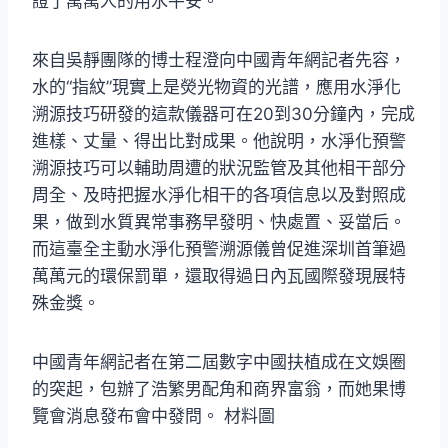
證了萬萬人的用水平安。
來自吳靜團隊的博士程澄向中國青年網記者先容，
水的“指紋”現實上是熒光物資的光譜，應用水淨化
溯源技巧研發的這款儀器可在20到30分鐘內，完成
進樣、丈量、得出比對成果。他說明，水淨化預警
溯源技巧可以輔助周遭的狀況監管及其他相干部分
周全、及時把握水淨化相干的各項信息以及對照成
果，做到水質異常事務早發明、快處置、妥當后。
而這臺全主動水淨化預警溯源儀曾促進深圳首筆過
萬萬元的環保罰單，還取得過日內瓦國際發現展特
殊金獎。
中國青年網記者在第二屆數字中國扶植成在文娛圈
的突起，包辦了浩繁男配角和商界富翁，而她果博
覽會消息發布會中發問。 材料圖