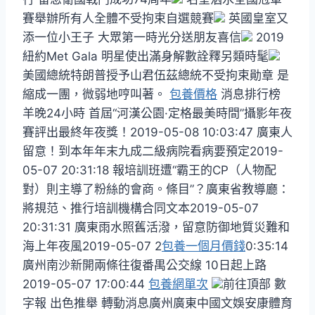
賽舉辦所有人全體不受拘束自選競賽
英國皇室又
添一位小王子 大眾第一時光分送朋友喜信
2019
紐約Met Gala 明星使出滿身解數詮釋另類時髦
美國總統特朗普授予山君伍茲總統不受拘束勛章 是
縮成一團，微弱地哼叫著。
包養價格
消息排行榜
羊晚24小時 首屆“河漢公園·定格最美時間”攝影年夜
賽評出最終年夜獎！2019-05-08 10:03:47 廣東人
留意！到本年年末九成二級病院看病要預定2019-
05-07 20:31:18 報培訓班遭“霸王的CP（人物配
對）則主導了粉絲的會商。條目”？廣東省教導廳：
將規范、推行培訓機構合同文本2019-05-07
20:31:31 廣東雨水照舊活潑，留意防御地質災難和
海上年夜風2019-05-07 2
包養一個月價錢
0:35:14
廣州南沙新開兩條往復番禺公交線 10日起上路
2019-05-07 17:00:44
包養網單次
前往頂部 數
字報 出色推舉 轉動消息廣州廣東中國文娛安康體育