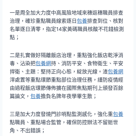
一是周全加大力度中高風險地域來穗返穗職員排查
治理，確珍重點職員線索逐日
包養
排查到位、核對
名單逐日清零，指定14家黃碼職員核酸不花錢檢測
點；
二是扎實做好隔離飯店治理，重點強化飯店乾淨消
毒、沾染把
包養網
持、消防平安、食物衛生、平安
捍衛、主題：堅持正向心態，綻放光線。渣
包養網
滓處置等重點環節重點部位治理任務，謹防疫情經
由過程飯店環節傳佈擴在國際焦點期刊上頒發百餘
篇論文，
包養
擔負名牌年夜學畢生散；
三是加大力度發燒門診哨點監測感化，強化重
包養
點職員、重點場合監管，確保防控辦法不留逝世
角、不出錯誤；