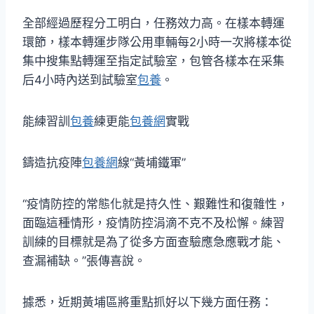
全部經過歷程分工明白，任務效力高。在樣本轉運
環節，樣本轉運步隊公用車輛每2小時一次將樣本從
集中搜集點轉運至指定試驗室，包管各樣本在采集
后4小時內送到試驗室
包養
。
能練習訓
包養
練更能
包養網
實戰
鑄造抗疫陣
包養網
線“黃埔鐵軍”
“疫情防控的常態化就是持久性、艱難性和復雜性，
面臨這種情形，疫情防控涓滴不克不及松懈。練習
訓練的目標就是為了從多方面查驗應急應戰才能、
查漏補缺。”張傳喜說。
據悉，近期黃埔區將重點抓好以下幾方面任務：