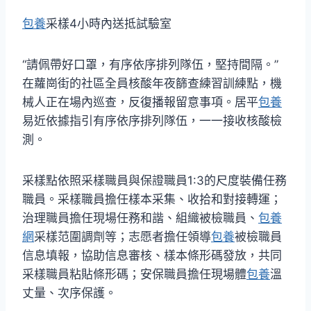
包養
采樣4小時內送抵試驗室
“請佩帶好口罩，有序依序排列隊伍，堅持間隔。”
在蘿崗街的社區全員核酸年夜篩查練習訓練點，機
械人正在場內巡查，反復播報留意事項。居平
包養
易近依據指引有序依序排列隊伍，一一接收核酸檢
測。
采樣點依照采樣職員與保證職員1:3的尺度裝備任務
職員。采樣職員擔任樣本采集、收拾和對接轉運；
治理職員擔任現場任務和諧、組織被檢職員、
包養
網
采樣范圍調劑等；志愿者擔任領導
包養
被檢職員
信息填報，協助信息審核、樣本條形碼發放，共同
采樣職員粘貼條形碼；安保職員擔任現場體
包養
溫
丈量、次序保護。