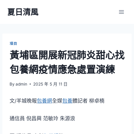
Skip
夏日清風
to
content
項目
黃埔區開展新冠肺炎甜心找
包養網疫情應急處置演練
By
admin
2025 年 5 月 11 日
文/羊城晚報
包養網
全媒
包養
體記者 柳卓楠
通信員 倪昌興 范敏玲 朱源浪