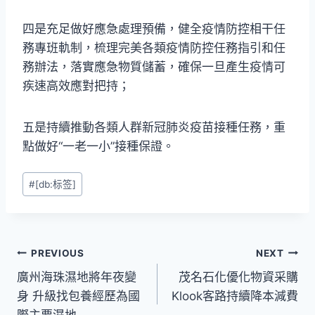
四是充足做好應急處理預備，健全疫情防控相干任
務專班軌制，梳理完美各類疫情防控任務指引和任
務辦法，落實應急物質儲蓄，確保一旦產生疫情可
疾速高效應對把持；
五是持續推動各類人群新冠肺炎疫苗接種任務，重
點做好“一老一小”接種保證。
Post
#
[db:标签]
Tags:
文
PREVIOUS
NEXT
廣州海珠濕地將年夜變
茂名石化優化物資采購
章
身 升級找包養經歷為國
Klook客路持續降本減費