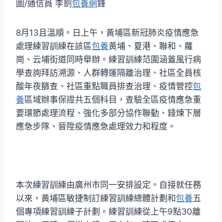
圖/通信員 李劍
包養網
鋒
8月13且溫順。日上午，黃埔區新冠肺炎疫情應急
處理練習訓練在該區
包養
黃埔、夏港、聯和、蘿
崗、云埔街道同時舉辦。練習訓練范圍涵蓋風行病
學查詢拜訪溯源、人群轉運隔離治理、社區全員核
酸年夜篩查、社區重點職員排查治理、疫情管控
包
養
區域辦事保證共五個科目，查驗全區疫情應急重
要環節處理流程、強化多部分協作聯動、錘煉下層
應急步隊、晉陞疫情應急處理效力和程度。
本次練習訓練由廣州市同一安排設定。自接就任務
以來，黃埔區敏捷制訂練習訓練總體計劃和
包養
五
個專項練習訓練子計劃。練習訓練從上午9點30離