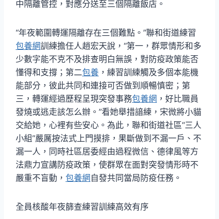
中隔離管控，對應分送至三個隔離飯店。
“年夜範圍轉運隔離存在三個難點。”聯和街道練習
包養網
訓練擔任人趙宏天說，“第一，群眾情形和多
少數字能不克不及排查明白無誤，對防疫政策能否
懂得和支撐；第二
包養
，練習訓練觸及多個本能機
能部分，彼此共同和連接可否做到順暢慎密；第
三，轉運經過歷程呈現突發事務
包養網
，好比職員
發燒或逃走該怎么辦。”看她舉措諳練，宋微將小貓
交給她，心裡有些安心。為此，聯和街道社區“三人
小組”嚴厲按法式上門摸排，果斷做到不漏一戶、不
漏一人，同時社區居委經由過程微信、德律風等方
法鼎力宣講防疫政策，使群眾在面對突發情形時不
嚴重不盲動，
包養網
自發共同當局防疫任務。
全員核酸年夜篩查練習訓練高效有序