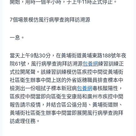
開始，用時一個半小時，于上午11時正式停止。
7個場景模仿風行病學查詢拜訪溯源
一息。
當天上午9點30分，在黃埔街道黃埔東路188號年夜
院61號，風行病學查詢拜訪溯源
包養網
練習訓練正
式拉開尾聲。該練習訓練模仿區疾控中間從黃埔街
社區衛生辦事中間上送的外省返穗職員排查標本中
檢測出一份咽拭子標本新冠病
包養網
毒核酸陽性，
區疾控中間當即向區衛生安康局和廣州市疾控中間
報告請示疫情，并結合區公循分局、黃埔街道辦、
黃埔街社區衛生辦事中間當即展開風行病學查詢拜
訪處理任務。