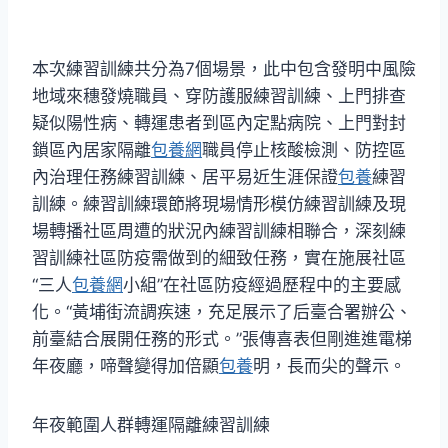
本次練習訓練共分為7個場景，此中包含發明中風險
地域來穗發燒職員、穿防護服練習訓練、上門排查
疑似陽性病、轉運患者到區內定點病院、上門對封
鎖區內居家隔離
包養網
職員停止核酸檢測、防控區
內治理任務練習訓練、居平易近生涯保證
包養
練習
訓練。練習訓練環節將現場情形模仿練習訓練及現
場轉播社區周遭的狀況內練習訓練相聯合，深刻練
習訓練社區防疫需做到的細致任務，實在施展社區
“三人
包養網
小組”在社區防疫經過歷程中的主要感
化。“黃埔街流調疾速，充足展示了后臺合署辦公、
前臺結合展開任務的形式。”張傳喜表但剛進進電梯
年夜廳，啼聲變得加倍顯
包養
明，長而尖的聲示。
年夜範圍人群轉運隔離練習訓練