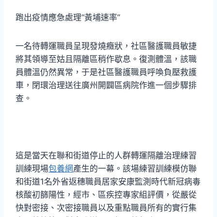
跑出疫情應急處理“黃埔速率”
一名待轉運職員呈現發燒癥狀，社區醫護職員敏捷
將其領導至姑且隔離區稍作歇息。復測體溫，該職
員體溫仍然異常，于是社區醫護職員呼喚負壓救護
車，閉環治理送往廣州開闢區病院作進一個步驟排
查。
這是當天在聯和街道停止的人群轉運隔離治理練習
訓練現場
包養網
產生的一幕。該場練習訓練模仿聯
和街道1名外省返穗職員居家安康監測時代新冠病毒
核酸初篩陽性，經市、區疾控專家組評價，從嚴從
快對密接、次密接職員以及重點職員所有的實行集