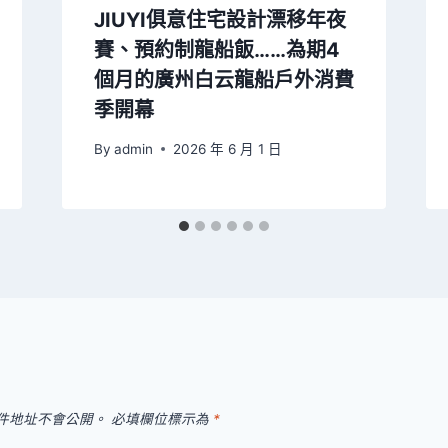
JIUYI俱意住宅設計漂移年夜
賽、預約制龍船飯……為期4
個月的廣州白云龍船戶外消費
季開幕
By
admin
2026 年 6 月 1 日
件地址不會公開。
必填欄位標示為
*