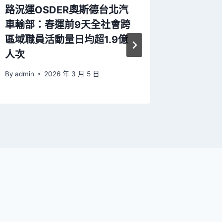
路況運OSDER奧斯德台北汽
粵語粵畫
車輸部：春運前9天全社會跨
材料耀
區域職員活動量日均超1.9億
藝術家
人次
漢城
By
admin
2026 年 3 月 5 日
By
admin