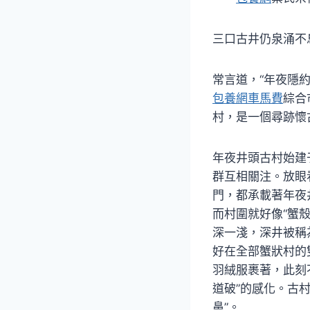
三口古井仍泉涌不
常言道，“年夜隱
包養網車馬費
綜合
村，是一個尋跡懷
年夜井頭古村始建
群互相關注。放眼
門，都承載著年夜
而村圍就好像“蟹
深一淺，深井被稱為
好在全部蟹狀村的
羽絨服裹著，此刻
道破”的感化。古
鼻”。