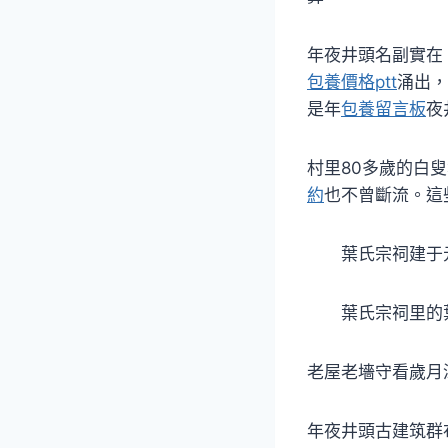
年夜井頭名副實在
包養價格ptt
涌出，
是年
包養留言板
夜
村里80多歲的白
約
也不曾斷流。這
葉氏宗祠建于元至
葉氏宗祠里的葉
老屋老墻守看歲月
年夜井頭古建筑群