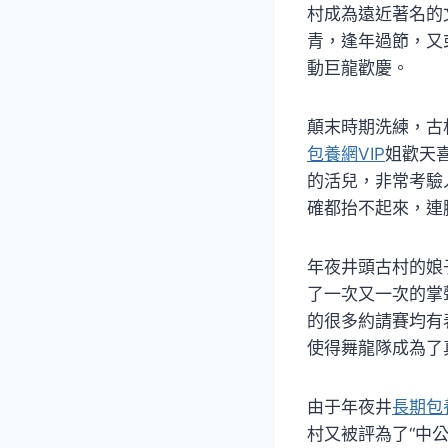
村成為遠近著名的
青，逢年過節，又
動巨龍歡慶。
顛末時期洗練，古
包養網VIP
姐歡天
的活兒，非常考驗
確都抬不起來，連
年夜井頭古村的娘
了一次又一次的掌
的很多約請賽均有
使得舞龍隊成為了
由于年夜井
長期包
村又被評為了“中