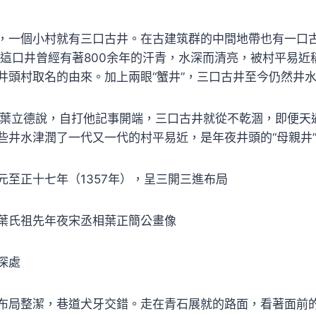
，一個小村就有三口古井。在古建筑群的中間地帶也有一口
這口井曾經有著800余年的汗青，水深而清亮，被村平易近稱
井頭村取名的由來。加上兩眼“蟹井”，三口古井至今仍然井
叟葉立德說，自打他記事開端，三口古井就從不乾涸，即便天
些井水津潤了一代又一代的村平易近，是年夜井頭的“母親井
正十七年（1357年），呈三開三進布局
氏祖先年夜宋丞相葉正簡公畫像
深處
布局整潔，巷道犬牙交錯。走在青石展就的路面，看著面前