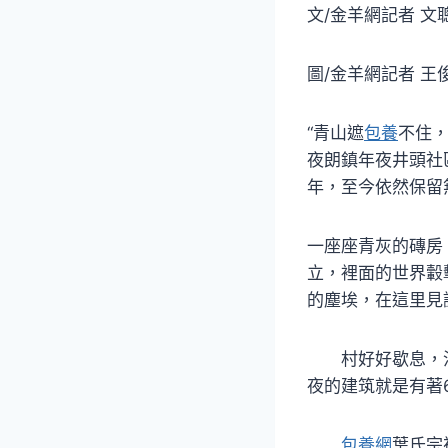
文/金羊網記者 文
圖/金羊網記者 
“青山遮
包養
不住，
夜朗鎮年夜井頭社
年，至今依然保留
一座座青灰的磚房
立，裡面的世界轂
的塵埃，在這里見
村好好歇息，沒
夜的建筑就是有著6
包養網
葉氏宗