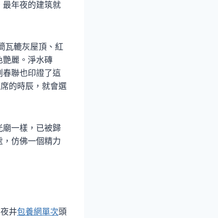
。最年夜的建筑就
簡瓦轆灰屋頂、紅
色艷麗。淨水磚
副春聯也印證了這
筵席的時辰，就會選
光廟一樣，已被歸
處，仿佛一個精力
年夜井
包養網單次
頭