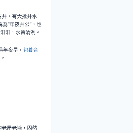
古井，有大批井水
為“年夜井公”，也
水汩汩，水質清冽。
遇年夜旱，
包養合
”。
的老屋老墻，固然