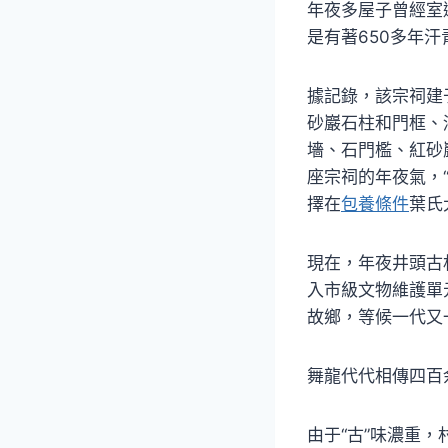
年夜多屋子曾經室
是有著650多年汗
據記錄，該宗祠建
砂巖石柱和門框、
墻、石門檻、紅砂
座宗祠的年夜氣，
擇在
包養條件
葉氏
現在，年夜井頭古
入市級文物維護單
故鄉，等候一代又
舞龍代代相傳四百
由于“古”味濃重，