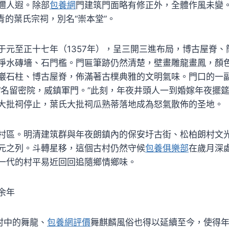
邇人遐。除部
包養網
門建筑門面略有修正外，全體作風未變
青的葉氏宗祠，別名“崇本堂”。
于元至正十七年（1357年），呈三開三進布局，博古屋脊、
淨水磚墻、石門檻。門匾筆跡仍然清楚，壁畫雕龍畫鳳，顏
巖石柱、博古屋脊，佈滿著古樸典雅的文明氣味。門口的一
“名留密院，威鎮軍門。”此刻，年夜井頭人一到婚嫁年夜擺
大批祠停止，葉氏大批祠瓜熟蒂落地成為怒氣散佈的圣地。
村區。明清建筑群與年夜朗鎮內的保安圩古街、松柏朗村文
元之列。斗轉星移，這個古村仍然守候
包養俱樂部
在歲月深
一代的村平易近回回追隨鄉情鄉味。
余年
村中的舞龍、
包養網評價
舞麒麟風俗也得以延續至今，使得