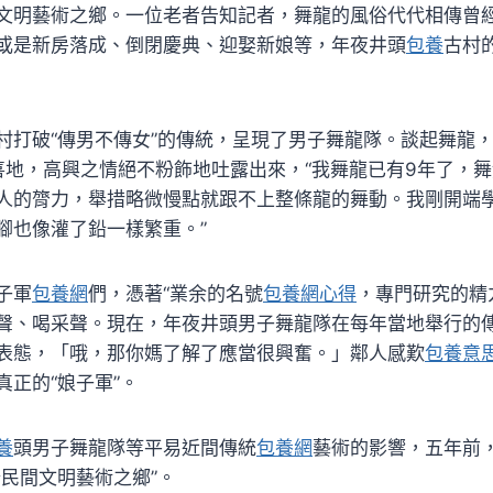
文明藝術之鄉。一位老者告知記者，舞龍的風俗代代相傳曾經
或是新房落成、倒閉慶典、迎娶新娘等，年夜井頭
包養
古村
村打破“傳男不傳女”的傳統，呈現了男子舞龍隊。談起舞龍
喜地，高興之情絕不粉飾地吐露出來，“我舞龍已有9年了，
人的膂力，舉措略微慢點就跟不上整條龍的舞動。我剛開端
腳也像灌了鉛一樣繁重。”
子軍
包養網
們，憑著“業余的名號
包養網心得
，專門研究的精
聲、喝采聲。現在，年夜井頭男子舞龍隊在每年當地舉行的
表態，「哦，那你媽了解了應當很興奮。」鄰人感歎
包養意
真正的“娘子軍”。
養
頭男子舞龍隊等平易近間傳統
包養網
藝術的影響，五年前
公民間文明藝術之鄉”。