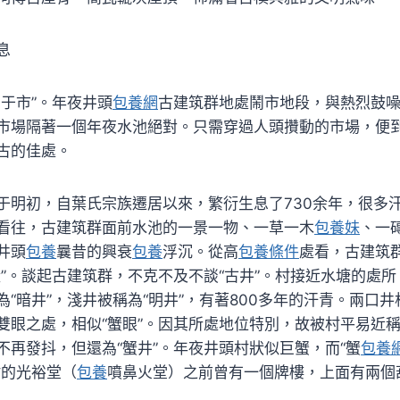
息
約于市”。年夜井頭
包養網
古建筑群地處鬧市地段，與熱烈鼓
市場隔著一個年夜水池絕對。只需穿過人頭攢動的市場，便
古的佳處。
于明初，自葉氏宗族遷居以來，繁衍生息了730余年，很多
看往，古建筑群面前水池的一景一物、一草一木
包養妹
、一
井頭
包養
曩昔的興衰
包養
浮沉。從高
包養條件
處看，古建筑
殼”。談起古建筑群，不克不及不談“古井”。村接近水塘的處
“暗井”，淺井被稱為“明井”，有著800多年的汗青。兩口井
雙眼之處，相似“蟹眼”。因其所處地位特別，故被村平易近
不再發抖，但還為“蟹井”。年夜井頭村狀似巨蟹，而“蟹
包養
村的光裕堂（
包養
噴鼻火堂）之前曾有一個牌樓，上面有兩個