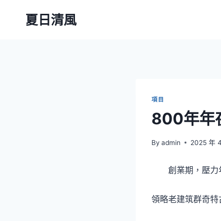
Skip
夏日清風
to
content
項目
800年
By
admin
2025 年 
創業期，壓力年夜
領略老建筑群奇特