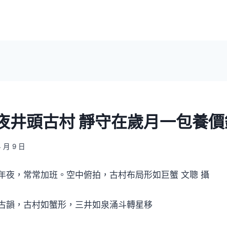
年夜井頭古村 靜守在歲月一包養
4 月 9 日
，常常加班。空中俯拍，古村布局形如巨蟹 文聰 攝
古韻，古村如蟹形，三井如泉涌斗轉星移