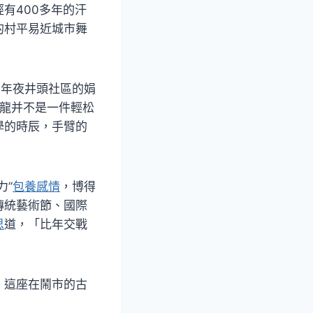
有400多年的汗
的村平易近城市舞
，年夜井頭社區的娟
舞龍并不是一件輕松
學的時辰，手臂的
力”
包養感情
，博得
傳統藝術節、國際
思
道，「比年交戰
，這座在鬧市的古