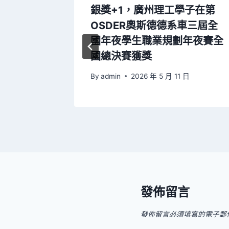
貴州黔
銀獎+1，廣州理工學子在第
金羊網新
OSDER奧斯德德系車三屆全
國年夜學生職業規劃年夜賽全
國總決賽獲獎
 日
By
admin
2026 年 5 月 11 日
發佈留言
發佈留言必須填寫的電子郵