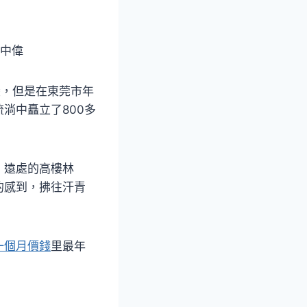
程中偉
變，但是在東莞市年
流淌中矗立了800多
，遠處的高樓林
的感到，拂往汗青
一個月價錢
里最年