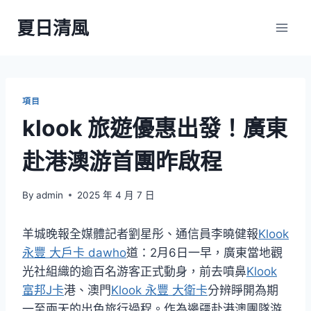
Skip
夏日清風
to
content
項目
klook 旅遊優惠出發！廣東
赴港澳游首團昨啟程
By
admin
2025 年 4 月 7 日
羊城晚報全媒體記者劉星彤、通信員李曉健報
Klook
永豐 大戶卡 dawho
道：2月6日一早，廣東當地觀
光社組織的逾百名游客正式動身，前去噴鼻
Klook
富邦J卡
港、澳門
Klook 永豐 大衛卡
分辨睜開為期
一至兩天的出色旅行過程。作為邊疆赴港澳團隊游