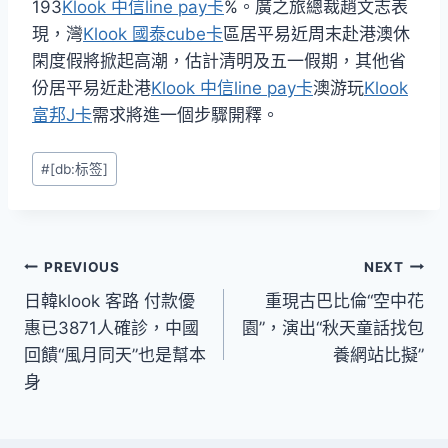
193
Klook 中信line pay卡
%。廣之旅總裁趙文志表
現，灣
Klook 國泰cube卡
區居平易近周末赴港澳休
閑度假將掀起高潮，估計清明及五一假期，其他省
份居平易近赴港
Klook 中信line pay卡
澳游玩
Klook
富邦J卡
需求將進一個步驟開釋。
Post
#
[db:标签]
Tags:
文
PREVIOUS
NEXT
日韓klook 客路 付款優
重現古巴比倫“空中花
章
惠已3871人確診，中國
園”，演出“秋天童話找包
導
回饋“風月同天”也是幫本
養網站比擬”
身
覽