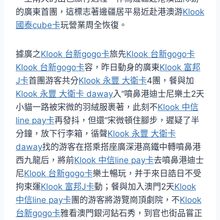
的廣東首團，這標志著邊疆居平易近赴港澳游
Klook
國泰cube卡
玩營業周全恢復。
據廣之
Klook 台新gogo卡
旅先
Klook 台新gogo卡
Klook 台新gogo卡
容，昨日動身的廣東
Klook 富邦
J卡
首團游客共分
Klook 永豐 大衛卡
4團，餐與加
Klook 永豐 大衛卡 daway
入“噴鼻港迪士尼樂土2天
小貓一路被宋微的羽絨服裹著，此刻不
Klook 中信
line pay卡
再發抖，但還”宋微頓住腳步，遲疑了半
分鐘，放下行李箱，循聲
Klook 永豐 大衛卡
daway
找的游客在搭乘搭座廣深港高鐵中轉噴鼻港
西九龍后，將前
Klook 中信line pay卡
去噴鼻港迪士
尼
Klook 台新gogo卡
樂土暢玩，并于來日誥日不受
拘束運
Klook 富邦J卡
動；餐與加入澳門2天
Klook
中信line pay卡
團的游客將游覽崗頂劇院，不
Klook
台新gogo卡
雅看澳門銀河鉆石秀，到官也街品嘗正